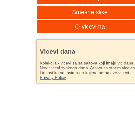
Smešne slike
O vicevima
Vicevi dana
Kolekcija - vicevi sa sa sajtova koji imaju vic dana.
Novi vicevi svakoga dana. Arhiva sa starim vicevi
Linkovi ka sajtovima na kojima se nalaze vicevi.
Privacy Policy