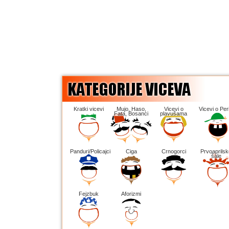
Kratki vicevi
Mujo, Haso,
Vicevi o
Vicevi o Peri
Fata, Bosanci
plavušama
Panduri/Policajci
Ciga
Crnogorci
Prvoaprilsk
šale
Fejzbuk
Aforizmi