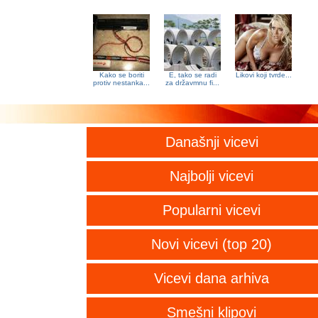
Kako se boriti
E, tako se radi
Likovi koji tvrde...
protiv nestanka...
za državmnu fi...
Današnji vicevi
Najbolji vicevi
Popularni vicevi
Novi vicevi (top 20)
Vicevi dana arhiva
Smešni klipovi