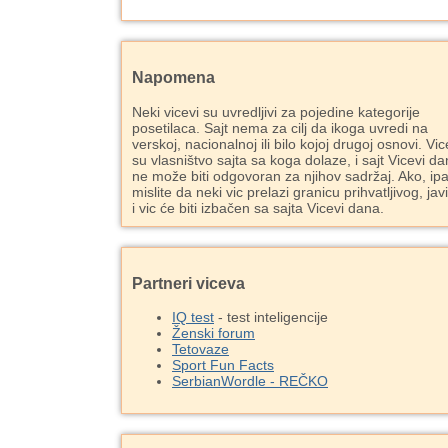
Napomena
Neki vicevi su uvredljivi za pojedine kategorije
posetilaca. Sajt nema za cilj da ikoga uvredi na
verskoj, nacionalnoj ili bilo kojoj drugoj osnovi. Vic
su vlasništvo sajta sa koga dolaze, i sajt Vicevi d
ne može biti odgovoran za njihov sadržaj. Ako, ipa
mislite da neki vic prelazi granicu prihvatljivog, jav
i vic će biti izbačen sa sajta Vicevi dana.
Partneri viceva
IQ test
- test inteligencije
Ženski forum
Tetovaze
Sport Fun Facts
SerbianWordle - REČKO