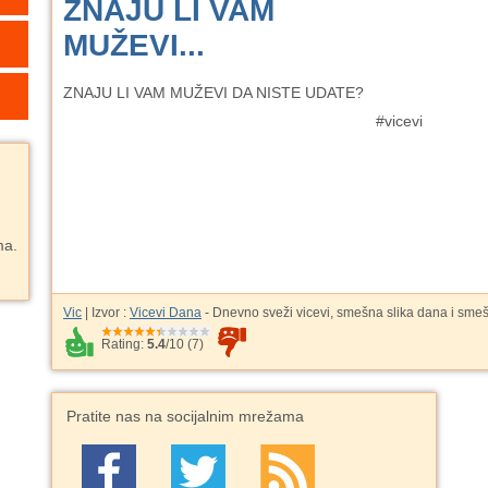
ZNAJU LI VAM
MUŽEVI...
ZNAJU LI VAM MUŽEVI DA NISTE UDATE?
#vicevi
ma.
Vic
| Izvor :
Vicevi Dana
- Dnevno sveži vicevi, smešna slika dana i sme
Rating:
5.4
/
10
(
7
)
Pratite nas na socijalnim mrežama