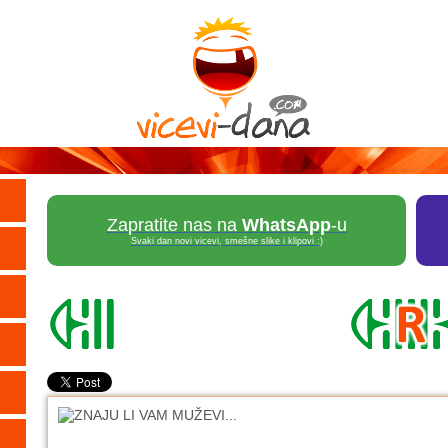
Zapratite nas na
WhatsApp
-u
Svaki dan novi vicevi, smešne slike i klipovi :)