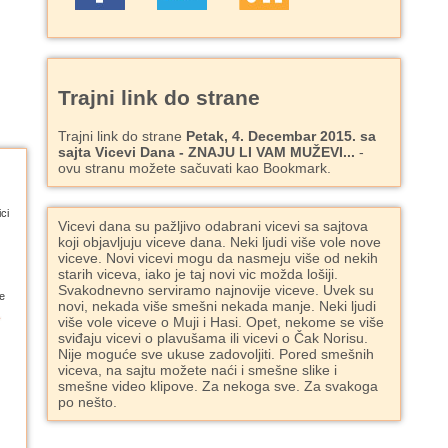
Trajni link do strane
Trajni link do strane
Petak, 4. Decembar 2015. sa
sajta Vicevi Dana - ZNAJU LI VAM MUŽEVI...
-
ovu stranu možete sačuvati kao Bookmark.
ci
Vicevi dana su pažljivo odabrani vicevi sa sajtova
koji objavljuju viceve dana. Neki ljudi više vole nove
viceve. Novi vicevi mogu da nasmeju više od nekih
starih viceva, iako je taj novi vic možda lošiji.
Svakodnevno serviramo najnovije viceve. Uvek su
e
novi, nekada više smešni nekada manje. Neki ljudi
više vole viceve o Muji i Hasi. Opet, nekome se više
sviđaju vicevi o plavušama ili vicevi o Čak Norisu.
Nije moguće sve ukuse zadovoljiti. Pored smešnih
viceva, na sajtu možete naći i smešne slike i
smešne video klipove. Za nekoga sve. Za svakoga
po nešto.