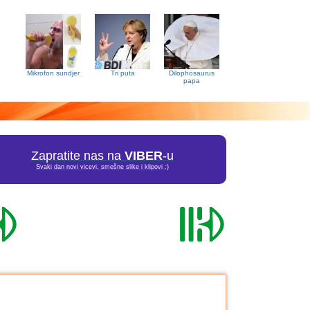
Mikrofon sundjer
Tri puta
Dilophosaurus
papa
Zapratite nas na
VIBER
-u
Svaki dan novi vicevi, smešne slike i klipovi :)