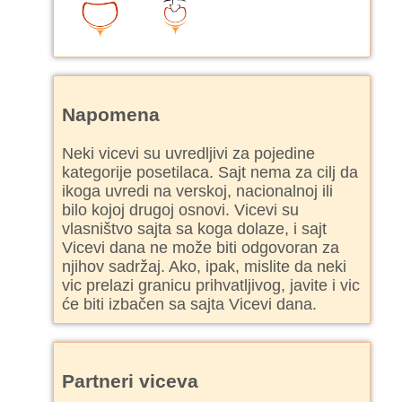
Napomena
Neki vicevi su uvredljivi za pojedine
kategorije posetilaca. Sajt nema za cilj da
ikoga uvredi na verskoj, nacionalnoj ili
bilo kojoj drugoj osnovi. Vicevi su
vlasništvo sajta sa koga dolaze, i sajt
Vicevi dana ne može biti odgovoran za
njihov sadržaj. Ako, ipak, mislite da neki
vic prelazi granicu prihvatljivog, javite i vic
će biti izbačen sa sajta Vicevi dana.
Partneri viceva