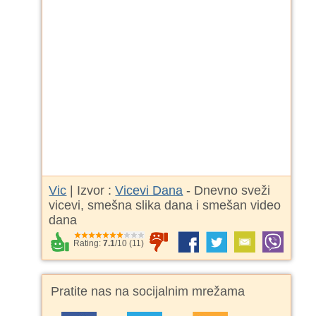
Vic
| Izvor :
Vicevi Dana
- Dnevno sveži
vicevi, smešna slika dana i smešan video
dana
Rating:
7.1
/
10
(
11
)
Pratite nas na socijalnim mrežama