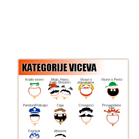
Kratki vicevi
Mujo, Haso,
Vicevi o
Vicevi o Perici
Fata, Bosanci
plavušama
Panduri/Policajci
Ciga
Crnogorci
Prvoaprilske
šale
Fejzbuk
Aforizmi