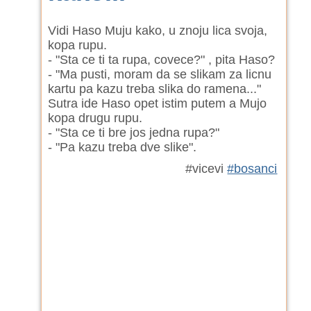
Vidi Haso Muju kako, u znoju lica svoja,
kopa rupu.
- "Sta ce ti ta rupa, covece?" , pita Haso?
- "Ma pusti, moram da se slikam za licnu
kartu pa kazu treba slika do ramena..."
Sutra ide Haso opet istim putem a Mujo
kopa drugu rupu.
- "Sta ce ti bre jos jedna rupa?"
- "Pa kazu treba dve slike".
#vicevi
#bosanci