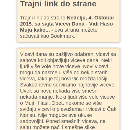
Trajni link do strane
Trajni link do strane
Nedelju, 4. Oktobar
2015. sa sajta Vicevi Dana - Vidi Haso
Muju kako...
- ovu stranu možete
sačuvati kao Bookmark.
Vicevi dana su pažljivo odabrani vicevi sa
sajtova koji objavljuju viceve dana. Neki
ljudi više vole nove viceve. Novi vicevi
mogu da nasmeju više od nekih starih
viceva, iako je taj novi vic možda lošiji.
Svakodnevno serviramo najnovije viceve.
Uvek su novi, nekada više smešni
nekada manje. Neki ljudi više vole viceve
o Muji i Hasi. Opet, nekome se više
sviđaju vicevi o plavušama ili vicevi o Čak
Norisu. Nije moguće sve ukuse
zadovoljiti. Pored smešnih viceva, na
sajtu možete naći i smešne slike i