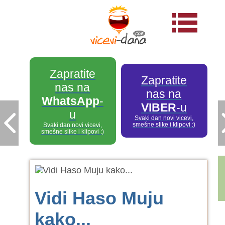
Zapratite
Zapratite
nas na
nas na
WhatsApp
-
VIBER
-u
u
Svaki dan novi vicevi,
smešne slike i klipovi :)
Svaki dan novi vicevi,
smešne slike i klipovi :)
Vidi Haso Muju
kako...