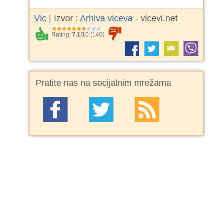
Vic
| Izvor :
Arhiva viceva
- vicevi.net
Rating:
7.1
/
10
(
140
)
Pratite nas na socijalnim mrežama