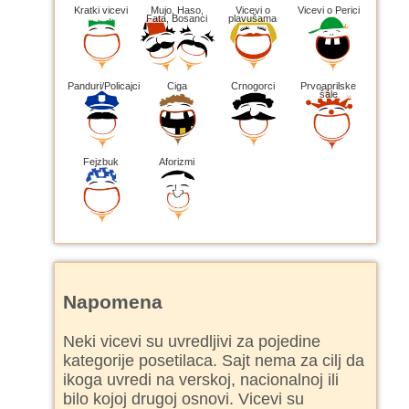
Kratki vicevi
Mujo, Haso,
Vicevi o
Vicevi o Perici
Fata, Bosanci
plavušama
Panduri/Policajci
Ciga
Crnogorci
Prvoaprilske
šale
Fejzbuk
Aforizmi
Napomena
Neki vicevi su uvredljivi za pojedine
kategorije posetilaca. Sajt nema za cilj da
ikoga uvredi na verskoj, nacionalnoj ili
bilo kojoj drugoj osnovi. Vicevi su