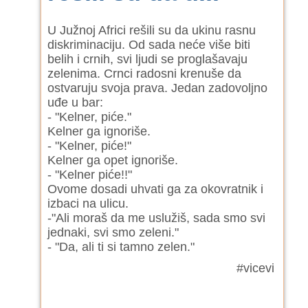
U Južnoj Africi rešili su da ukinu rasnu
diskriminaciju. Od sada neće više biti
belih i crnih, svi ljudi se proglašavaju
zelenima. Crnci radosni krenuše da
ostvaruju svoja prava. Jedan zadovoljno
uđe u bar:
- "Kelner, piće."
Kelner ga ignoriše.
- "Kelner, piće!"
Kelner ga opet ignoriše.
- "Kelner piće!!"
Ovome dosadi uhvati ga za okovratnik i
izbaci na ulicu.
-"Ali moraš da me uslužiš, sada smo svi
jednaki, svi smo zeleni."
- "Da, ali ti si tamno zelen."
#vicevi