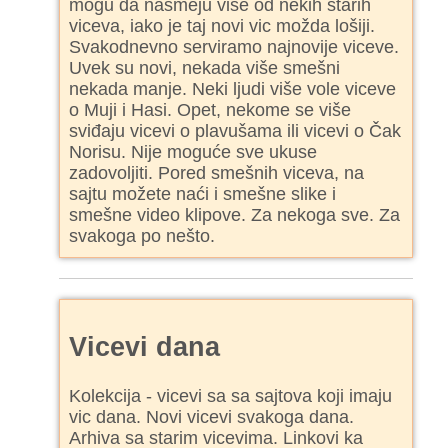
mogu da nasmeju više od nekih starih
viceva, iako je taj novi vic možda lošiji.
Svakodnevno serviramo najnovije viceve.
Uvek su novi, nekada više smešni
nekada manje. Neki ljudi više vole viceve
o Muji i Hasi. Opet, nekome se više
sviđaju vicevi o plavušama ili vicevi o Čak
Norisu. Nije moguće sve ukuse
zadovoljiti. Pored smešnih viceva, na
sajtu možete naći i smešne slike i
smešne video klipove. Za nekoga sve. Za
svakoga po nešto.
Vicevi dana
Kolekcija - vicevi sa sa sajtova koji imaju
vic dana. Novi vicevi svakoga dana.
Arhiva sa starim vicevima. Linkovi ka