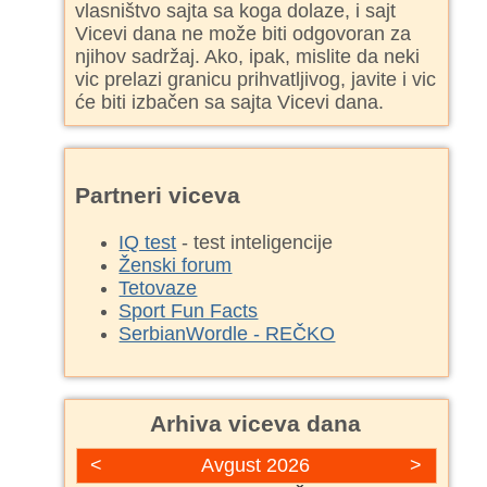
vlasništvo sajta sa koga dolaze, i sajt
Vicevi dana ne može biti odgovoran za
njihov sadržaj. Ako, ipak, mislite da neki
vic prelazi granicu prihvatljivog, javite i vic
će biti izbačen sa sajta Vicevi dana.
Partneri viceva
IQ test
- test inteligencije
Ženski forum
Tetovaze
Sport Fun Facts
SerbianWordle - REČKO
Arhiva viceva dana
<
Avgust 2026
>