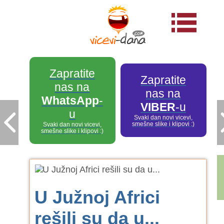
Zapratite
Zapratite
nas na
nas na
WhatsApp
-
VIBER
-u
u
Svaki dan novi vicevi,
smešne slike i klipovi :)
Svaki dan novi vicevi,
smešne slike i klipovi :)
U Južnoj Africi
rešili su da u...