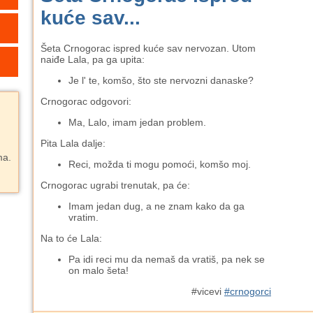
kuće sav...
Šeta Crnogorac ispred kuće sav nervozan. Utom
naiđe Lala, pa ga upita:
Je l' te, komšo, što ste nervozni danaske?
Crnogorac odgovori:
Ma, Lalo, imam jedan problem.
Pita Lala dalje:
ma.
Reci, možda ti mogu pomoći, komšo moj.
Crnogorac ugrabi trenutak, pa će:
Imam jedan dug, a ne znam kako da ga
vratim.
Na to će Lala:
Pa idi reci mu da nemaš da vratiš, pa nek se
on malo šeta!
#vicevi
#crnogorci