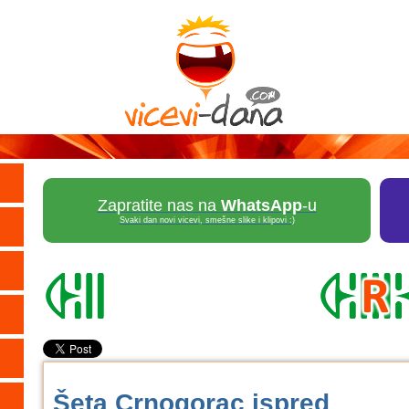
Zapratite nas na
WhatsApp
-u
Svaki dan novi vicevi, smešne slike i klipovi :)
Šeta Crnogorac ispred