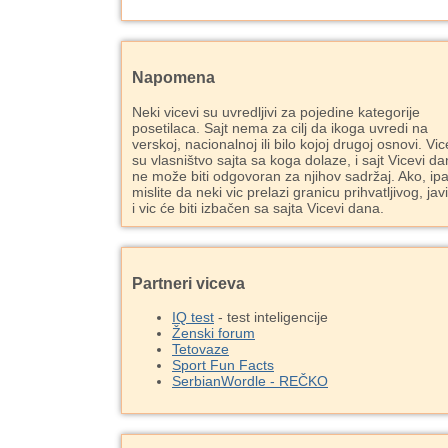
Napomena
Neki vicevi su uvredljivi za pojedine kategorije
posetilaca. Sajt nema za cilj da ikoga uvredi na
verskoj, nacionalnoj ili bilo kojoj drugoj osnovi. Vic
su vlasništvo sajta sa koga dolaze, i sajt Vicevi d
ne može biti odgovoran za njihov sadržaj. Ako, ipa
mislite da neki vic prelazi granicu prihvatljivog, jav
i vic će biti izbačen sa sajta Vicevi dana.
Partneri viceva
IQ test
- test inteligencije
Ženski forum
Tetovaze
Sport Fun Facts
SerbianWordle - REČKO