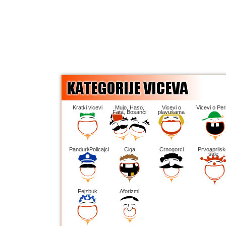
Kratki vicevi
Mujo, Haso,
Vicevi o
Vicevi o Peri
Fata, Bosanci
plavušama
Panduri/Policajci
Ciga
Crnogorci
Prvoaprilsk
šale
Fejzbuk
Aforizmi