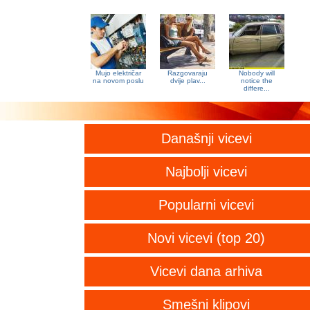
Mujo električar
Razgovaraju
Nobody will
na novom poslu
dvije plav...
notice the
differe...
Današnji vicevi
Najbolji vicevi
Popularni vicevi
Novi vicevi (top 20)
Vicevi dana arhiva
Smešni klipovi