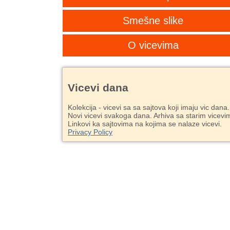
Smešne slike
O vicevima
Vicevi dana
Kolekcija - vicevi sa sa sajtova koji imaju vic dana.
Novi vicevi svakoga dana. Arhiva sa starim vicevi
Linkovi ka sajtovima na kojima se nalaze vicevi.
Privacy Policy