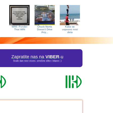
WIN!: Ponder
Chuck Norris
Kako se
That WIN
Doesn’t Drive
uspesno nosi
Any...
deta
Zapratite nas na
VIBER
-u
Svaki dan novi vicevi, smešne slike i klipovi :)