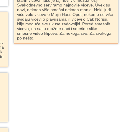
starih viceva, iako je taj novi vic možda lošiji.
Svakodnevno serviramo najnovije viceve. Uvek su
novi, nekada više smešni nekada manje. Neki ljudi
više vole viceve o Muji i Hasi. Opet, nekome se više
sviđaju vicevi o plavušama ili vicevi o Čak Norisu.
Nije moguće sve ukuse zadovoljiti. Pored smešnih
viceva, na sajtu možete naći i smešne slike i
smešne video klipove. Za nekoga sve. Za svakoga
po nešto.
evi
ana
k,
ite