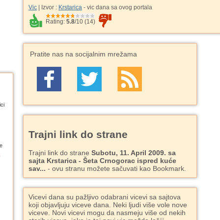
Vic
| Izvor :
Krstarica
- vic dana sa ovog portala
Rating:
5.8
/
10
(
14
)
Pratite nas na socijalnim mrežama
ci
Trajni link do strane
e
Trajni link do strane
Subotu, 11. April 2009. sa
sajta Krstarica - Šeta Crnogorac ispred kuće
sav...
- ovu stranu možete sačuvati kao Bookmark.
Vicevi dana su pažljivo odabrani vicevi sa sajtova
koji objavljuju viceve dana. Neki ljudi više vole nove
viceve. Novi vicevi mogu da nasmeju više od nekih