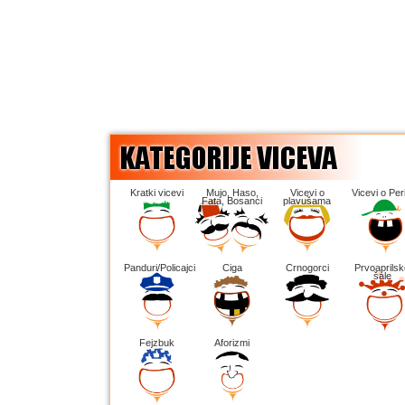
Kratki vicevi
Mujo, Haso,
Vicevi o
Vicevi o Peri
Fata, Bosanci
plavušama
Panduri/Policajci
Ciga
Crnogorci
Prvoaprilsk
šale
Fejzbuk
Aforizmi