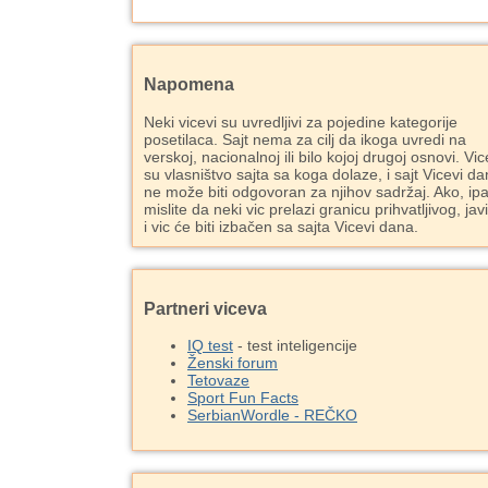
Napomena
Neki vicevi su uvredljivi za pojedine kategorije
posetilaca. Sajt nema za cilj da ikoga uvredi na
verskoj, nacionalnoj ili bilo kojoj drugoj osnovi. Vic
su vlasništvo sajta sa koga dolaze, i sajt Vicevi d
ne može biti odgovoran za njihov sadržaj. Ako, ipa
mislite da neki vic prelazi granicu prihvatljivog, jav
i vic će biti izbačen sa sajta Vicevi dana.
Partneri viceva
IQ test
- test inteligencije
Ženski forum
Tetovaze
Sport Fun Facts
SerbianWordle - REČKO