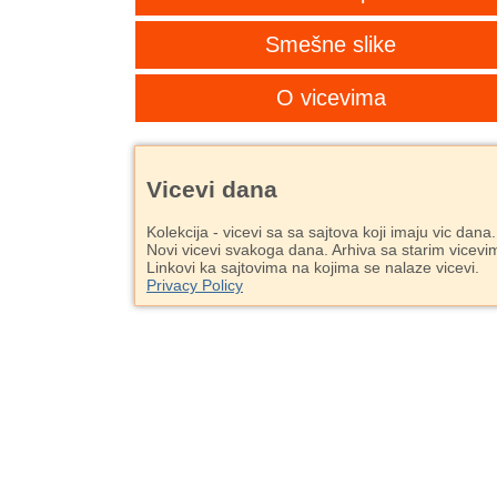
Smešne slike
O vicevima
Vicevi dana
Kolekcija - vicevi sa sa sajtova koji imaju vic dana.
Novi vicevi svakoga dana. Arhiva sa starim vicevi
Linkovi ka sajtovima na kojima se nalaze vicevi.
Privacy Policy