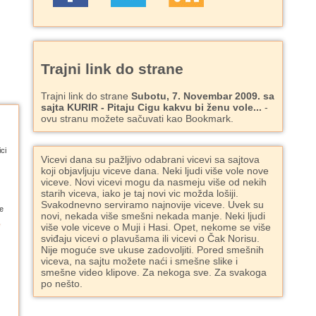
Trajni link do strane
Trajni link do strane
Subotu, 7. Novembar 2009. sa
sajta KURIR - Pitaju Cigu kakvu bi ženu vole...
-
ovu stranu možete sačuvati kao Bookmark.
ci
Vicevi dana su pažljivo odabrani vicevi sa sajtova
koji objavljuju viceve dana. Neki ljudi više vole nove
viceve. Novi vicevi mogu da nasmeju više od nekih
starih viceva, iako je taj novi vic možda lošiji.
Svakodnevno serviramo najnovije viceve. Uvek su
e
novi, nekada više smešni nekada manje. Neki ljudi
više vole viceve o Muji i Hasi. Opet, nekome se više
sviđaju vicevi o plavušama ili vicevi o Čak Norisu.
Nije moguće sve ukuse zadovoljiti. Pored smešnih
viceva, na sajtu možete naći i smešne slike i
smešne video klipove. Za nekoga sve. Za svakoga
po nešto.