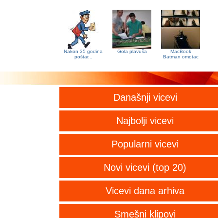
Nakon 35 godina
Gola plavuša
MacBook
poštar...
Batman omotac
Današnji vicevi
Najbolji vicevi
Popularni vicevi
Novi vicevi (top 20)
Vicevi dana arhiva
Smešni klipovi