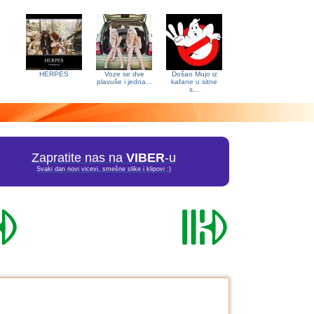
HERPES
Voze se dve
Došao Mujo iz
plavuše i jedna...
kafane u sitne
s...
Zapratite nas na
VIBER
-u
Svaki dan novi vicevi, smešne slike i klipovi :)