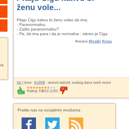
ženu vole...
Pitaju Cigu kakvu bi ženu voleo da ima:
- Paranormalnu.
- Zašto paranormalnu?
- Pa, da ima para i da je normalna - iskren je Ciga.
#vicevi
#kratki
#ciga
ma.
Vic
| Izvor :
KURIR
- dnevni tabloid, svakog dana sveži vicevi
Rating:
7.6
/
10
(
120
)
Pratite nas na socijalnim mrežama