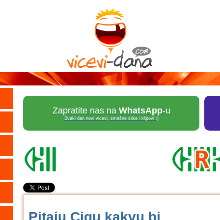
Zapratite nas na
WhatsApp
-u
Svaki dan novi vicevi, smešne slike i klipovi :)
Pitaju Cigu kakvu bi