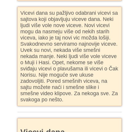
Vicevi dana su pažljivo odabrani vicevi sa
sajtova koji objavljuju viceve dana. Neki
ljudi više vole nove viceve. Novi vicevi
mogu da nasmeju više od nekih starih
viceva, iako je taj novi vic možda lošiji.
Svakodnevno serviramo najnovije viceve.
Uvek su novi, nekada više smešni
nekada manje. Neki ljudi više vole viceve
o Muji i Hasi. Opet, nekome se više
sviđaju vicevi o plavušama ili vicevi o Čak
Norisu. Nije moguće sve ukuse
zadovoljiti. Pored smešnih viceva, na
sajtu možete naći i smešne slike i
smešne video klipove. Za nekoga sve. Za
svakoga po nešto.