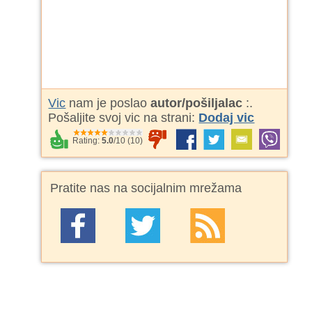
Vic
nam je poslao
autor/pošiljalac
:
.
Pošaljite svoj vic na strani:
Dodaj vic
Rating:
5.0
/
10
(
10
)
Pratite nas na socijalnim mrežama