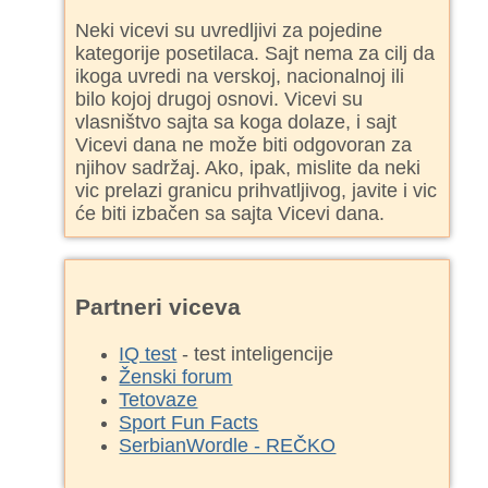
Neki vicevi su uvredljivi za pojedine
kategorije posetilaca. Sajt nema za cilj da
ikoga uvredi na verskoj, nacionalnoj ili
bilo kojoj drugoj osnovi. Vicevi su
vlasništvo sajta sa koga dolaze, i sajt
Vicevi dana ne može biti odgovoran za
njihov sadržaj. Ako, ipak, mislite da neki
vic prelazi granicu prihvatljivog, javite i vic
će biti izbačen sa sajta Vicevi dana.
Partneri viceva
IQ test
- test inteligencije
Ženski forum
Tetovaze
Sport Fun Facts
SerbianWordle - REČKO