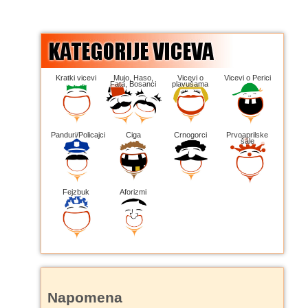
Kratki vicevi
Mujo, Haso,
Vicevi o
Vicevi o Perici
Fata, Bosanci
plavušama
Panduri/Policajci
Ciga
Crnogorci
Prvoaprilske
šale
Fejzbuk
Aforizmi
Napomena