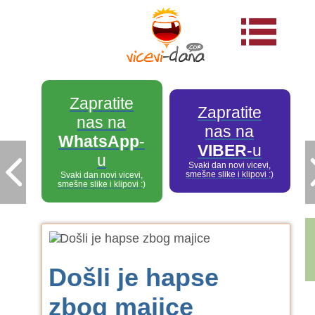
Zapratite
Zapratite
nas na
nas na
WhatsApp
-
VIBER
-u
u
Svaki dan novi vicevi,
smešne slike i klipovi :)
Svaki dan novi vicevi,
smešne slike i klipovi :)
Došli je hapse
zbog majice