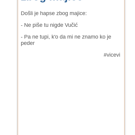
Došli je hapse zbog majice:
- Ne piše tu nigde Vučić
- Pa ne tupi, k'o da mi ne znamo ko je
peder
#vicevi