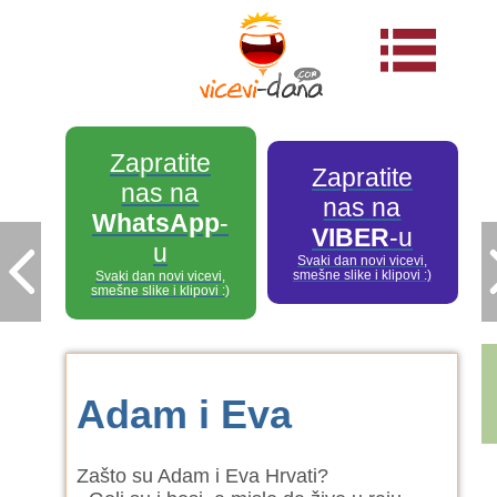
Zapratite
Zapratite
nas na
nas na
WhatsApp
-
VIBER
-u
u
Svaki dan novi vicevi,
smešne slike i klipovi :)
Svaki dan novi vicevi,
smešne slike i klipovi :)
Adam i Eva
Zašto su Adam i Eva Hrvati?