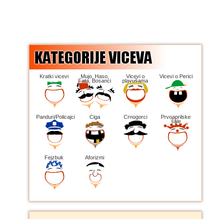
Kratki vicevi
Mujo, Haso,
Vicevi o
Vicevi o Perici
Fata, Bosanci
plavušama
Panduri/Policajci
Ciga
Crnogorci
Prvoaprilske
šale
Fejzbuk
Aforizmi