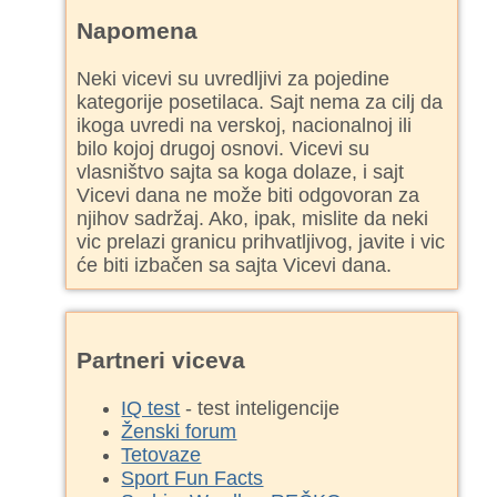
Napomena
Neki vicevi su uvredljivi za pojedine
kategorije posetilaca. Sajt nema za cilj da
ikoga uvredi na verskoj, nacionalnoj ili
bilo kojoj drugoj osnovi. Vicevi su
vlasništvo sajta sa koga dolaze, i sajt
Vicevi dana ne može biti odgovoran za
njihov sadržaj. Ako, ipak, mislite da neki
vic prelazi granicu prihvatljivog, javite i vic
će biti izbačen sa sajta Vicevi dana.
Partneri viceva
IQ test
- test inteligencije
Ženski forum
Tetovaze
Sport Fun Facts