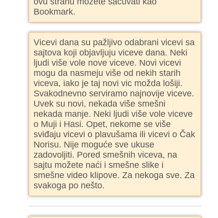
ovu stranu možete sačuvati kao
Bookmark.
Vicevi dana su pažljivo odabrani vicevi sa
sajtova koji objavljuju viceve dana. Neki
ljudi više vole nove viceve. Novi vicevi
mogu da nasmeju više od nekih starih
viceva, iako je taj novi vic možda lošiji.
Svakodnevno serviramo najnovije viceve.
Uvek su novi, nekada više smešni
nekada manje. Neki ljudi više vole viceve
o Muji i Hasi. Opet, nekome se više
sviđaju vicevi o plavušama ili vicevi o Čak
Norisu. Nije moguće sve ukuse
zadovoljiti. Pored smešnih viceva, na
sajtu možete naći i smešne slike i
smešne video klipove. Za nekoga sve. Za
svakoga po nešto.