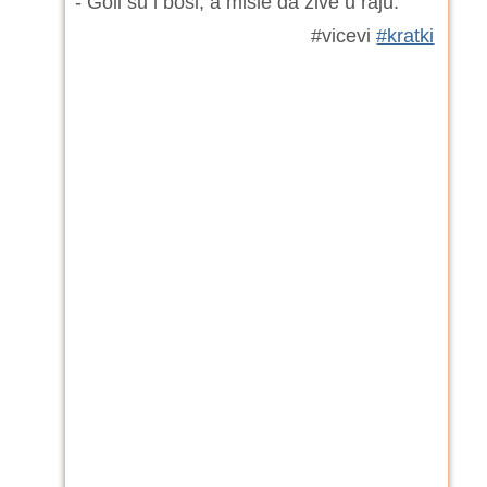
- Goli su i bosi, a misle da žive u raju.
#vicevi
#kratki