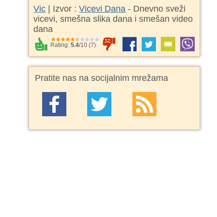
Vic
| Izvor :
Vicevi Dana
- Dnevno sveži
vicevi, smešna slika dana i smešan video
dana
Rating:
5.4
/
10
(
7
)
Pratite nas na socijalnim mrežama