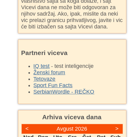
vlasništvo sajta sa koga dolaze, i sajt
Vicevi dana ne može biti odgovoran za
njihov sadržaj. Ako, ipak, mislite da neki
vic prelazi granicu prihvatljivog, javite i vic
će biti izbačen sa sajta Vicevi dana.
Partneri viceva
IQ test
- test inteligencije
Ženski forum
Tetovaze
Sport Fun Facts
SerbianWordle - REČKO
Arhiva viceva dana
<
Avgust 2026
>