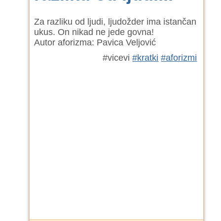
Za razliku od ljudi, ljudožder ima istančan
ukus. On nikad ne jede govna!
Autor aforizma: Pavica Veljović
#vicevi
#kratki
#aforizmi