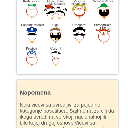
Kratki vicevi
Mujo, Haso,
Vicevi o
Vicevi o Perici
Fata, Bosanci
plavušama
Panduri/Policajci
Ciga
Crnogorci
Prvoaprilske
šale
Fejzbuk
Aforizmi
Napomena
Neki vicevi su uvredljivi za pojedine
kategorije posetilaca. Sajt nema za cilj da
ikoga uvredi na verskoj, nacionalnoj ili
bilo kojoj drugoj osnovi. Vicevi su