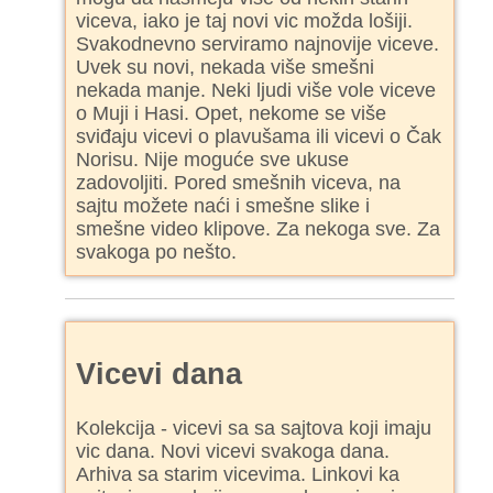
viceva, iako je taj novi vic možda lošiji.
Svakodnevno serviramo najnovije viceve.
Uvek su novi, nekada više smešni
nekada manje. Neki ljudi više vole viceve
o Muji i Hasi. Opet, nekome se više
sviđaju vicevi o plavušama ili vicevi o Čak
Norisu. Nije moguće sve ukuse
zadovoljiti. Pored smešnih viceva, na
sajtu možete naći i smešne slike i
smešne video klipove. Za nekoga sve. Za
svakoga po nešto.
Vicevi dana
Kolekcija - vicevi sa sa sajtova koji imaju
vic dana. Novi vicevi svakoga dana.
Arhiva sa starim vicevima. Linkovi ka