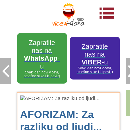
Zapratite
Zapratite
nas na
nas na
WhatsApp
-
VIBER
-u
u
Svaki dan novi vicevi,
smešne slike i klipovi :)
Svaki dan novi vicevi,
smešne slike i klipovi :)
AFORIZAM: Za
razliku od ljudi...