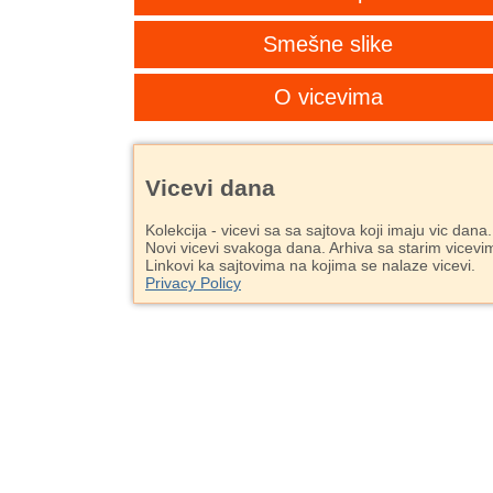
Smešne slike
O vicevima
Vicevi dana
Kolekcija - vicevi sa sa sajtova koji imaju vic dana.
Novi vicevi svakoga dana. Arhiva sa starim vicevi
Linkovi ka sajtovima na kojima se nalaze vicevi.
Privacy Policy