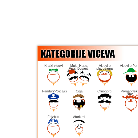
Kratki vicevi
Mujo, Haso,
Vicevi o
Vicevi o Peri
Fata, Bosanci
plavušama
Panduri/Policajci
Ciga
Crnogorci
Prvoaprilsk
šale
Fejzbuk
Aforizmi