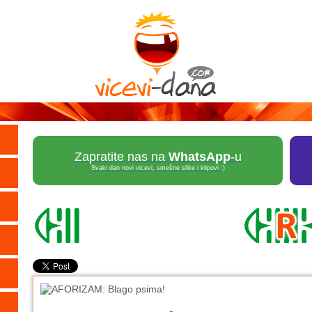
Zapratite nas na
WhatsApp
-u
Svaki dan novi vicevi, smešne slike i klipovi :)