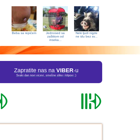
Beba sa repićem
Jednosed sa
Neki ljudi nigde
zaštitom od
ne idu bez sv...
inseka...
Zapratite nas na
VIBER
-u
Svaki dan novi vicevi, smešne slike i klipovi :)