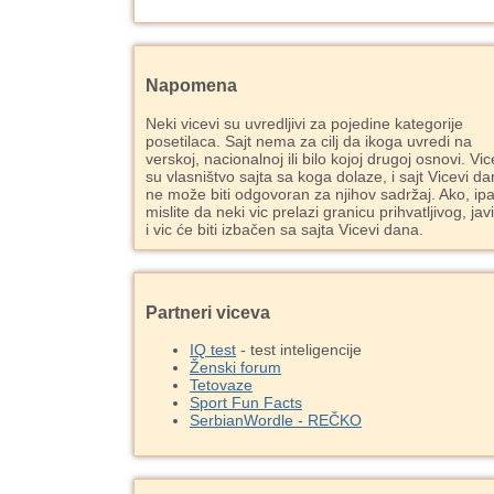
Napomena
Neki vicevi su uvredljivi za pojedine kategorije
posetilaca. Sajt nema za cilj da ikoga uvredi na
verskoj, nacionalnoj ili bilo kojoj drugoj osnovi. Vic
su vlasništvo sajta sa koga dolaze, i sajt Vicevi d
ne može biti odgovoran za njihov sadržaj. Ako, ipa
mislite da neki vic prelazi granicu prihvatljivog, jav
i vic će biti izbačen sa sajta Vicevi dana.
Partneri viceva
IQ test
- test inteligencije
Ženski forum
Tetovaze
Sport Fun Facts
SerbianWordle - REČKO