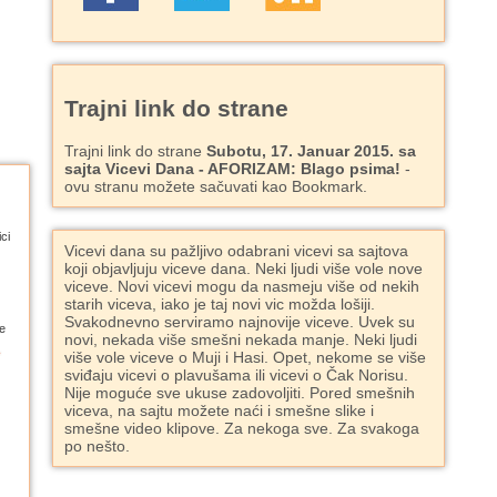
Trajni link do strane
Trajni link do strane
Subotu, 17. Januar 2015. sa
sajta Vicevi Dana - AFORIZAM: Blago psima!
-
ovu stranu možete sačuvati kao Bookmark.
ci
Vicevi dana su pažljivo odabrani vicevi sa sajtova
koji objavljuju viceve dana. Neki ljudi više vole nove
viceve. Novi vicevi mogu da nasmeju više od nekih
starih viceva, iako je taj novi vic možda lošiji.
Svakodnevno serviramo najnovije viceve. Uvek su
e
novi, nekada više smešni nekada manje. Neki ljudi
više vole viceve o Muji i Hasi. Opet, nekome se više
sviđaju vicevi o plavušama ili vicevi o Čak Norisu.
Nije moguće sve ukuse zadovoljiti. Pored smešnih
viceva, na sajtu možete naći i smešne slike i
smešne video klipove. Za nekoga sve. Za svakoga
po nešto.