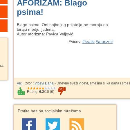
AFORIZAM: Blago
psima!
Blago psima! Oni najboljeg prijatelja ne moraju da
biraju medju ljudima.
Autor aforizma: Pavica Veljović
#vicevi
#kratki
#aforizmi
ma.
Vic
| Izvor :
Vicevi Dana
- Dnevno sveži vicevi, smešna slika dana i sme
Rating:
6.2
/
10
(
6
)
Pratite nas na socijalnim mrežama