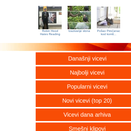
Robin Hood
Izazivanje slona
Pošao Piroćanac
Hates Reading
kod komš...
Današnji vicevi
Najbolji vicevi
Popularni vicevi
Novi vicevi (top 20)
Vicevi dana arhiva
Smešni klipovi