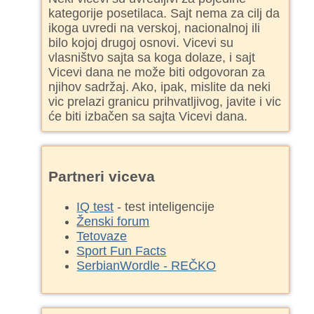
kategorije posetilaca. Sajt nema za cilj da
ikoga uvredi na verskoj, nacionalnoj ili
bilo kojoj drugoj osnovi. Vicevi su
vlasništvo sajta sa koga dolaze, i sajt
Vicevi dana ne može biti odgovoran za
njihov sadržaj. Ako, ipak, mislite da neki
vic prelazi granicu prihvatljivog, javite i vic
će biti izbačen sa sajta Vicevi dana.
Partneri viceva
IQ test
- test inteligencije
Ženski forum
Tetovaze
Sport Fun Facts
SerbianWordle - REČKO