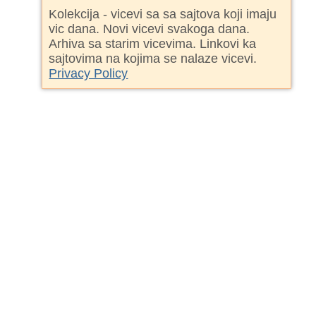
Kolekcija - vicevi sa sa sajtova koji imaju
vic dana. Novi vicevi svakoga dana.
Arhiva sa starim vicevima. Linkovi ka
sajtovima na kojima se nalaze vicevi.
Privacy Policy