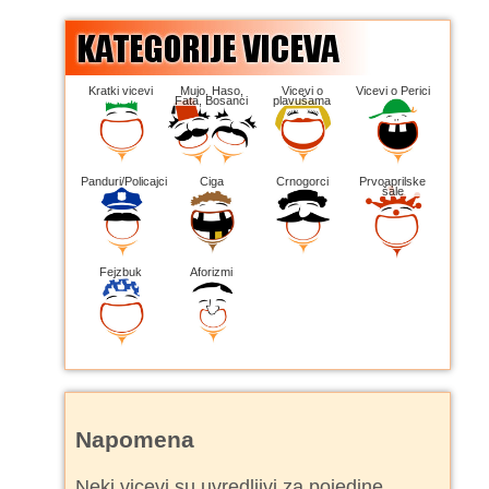
Kratki vicevi
Mujo, Haso,
Vicevi o
Vicevi o Perici
Fata, Bosanci
plavušama
Panduri/Policajci
Ciga
Crnogorci
Prvoaprilske
šale
Fejzbuk
Aforizmi
Napomena
Neki vicevi su uvredljivi za pojedine