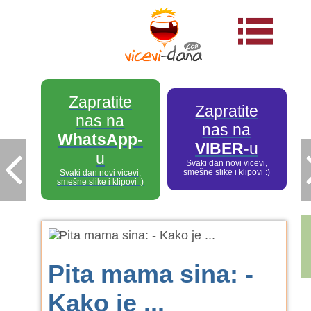
Zapratite
Zapratite
nas na
nas na
WhatsApp
-
VIBER
-u
u
Svaki dan novi vicevi,
smešne slike i klipovi :)
Svaki dan novi vicevi,
smešne slike i klipovi :)
Pita mama sina: -
Kako je ...