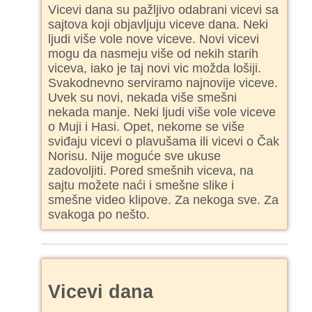
Vicevi dana su pažljivo odabrani vicevi sa
sajtova koji objavljuju viceve dana. Neki
ljudi više vole nove viceve. Novi vicevi
mogu da nasmeju više od nekih starih
viceva, iako je taj novi vic možda lošiji.
Svakodnevno serviramo najnovije viceve.
Uvek su novi, nekada više smešni
nekada manje. Neki ljudi više vole viceve
o Muji i Hasi. Opet, nekome se više
sviđaju vicevi o plavušama ili vicevi o Čak
Norisu. Nije moguće sve ukuse
zadovoljiti. Pored smešnih viceva, na
sajtu možete naći i smešne slike i
smešne video klipove. Za nekoga sve. Za
svakoga po nešto.
Vicevi dana