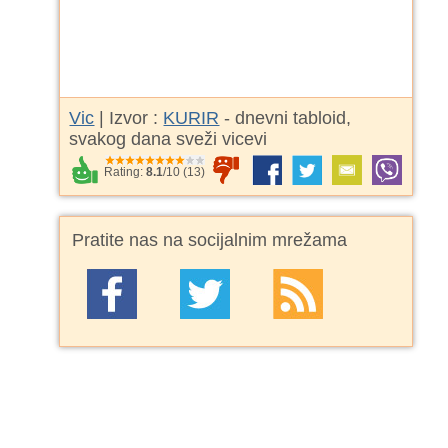
Vic
| Izvor :
KURIR
- dnevni tabloid,
svakog dana sveži vicevi
Rating:
8.1
/
10
(
13
)
Pratite nas na socijalnim mrežama