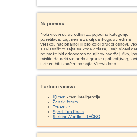
Napomena
Neki vicevi su uvredljivi za pojedine kategorije
posetilaca. Sajt nema za cilj da ikoga uvredi na
verskoj, nacionalnoj ili bilo kojoj drugoj osnovi. Vic
su vlasništvo sajta sa koga dolaze, i sajt Vicevi d
ne može biti odgovoran za njihov sadržaj. Ako, ipa
mislite da neki vic prelazi granicu prihvatljivog, jav
i vic će biti izbačen sa sajta Vicevi dana.
Partneri viceva
IQ test
- test inteligencije
Ženski forum
Tetovaze
Sport Fun Facts
SerbianWordle - REČKO