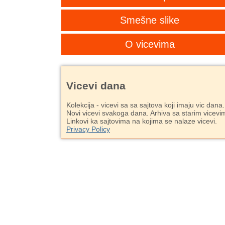
Smešne slike
O vicevima
Vicevi dana
Kolekcija - vicevi sa sa sajtova koji imaju vic dana.
Novi vicevi svakoga dana. Arhiva sa starim vicevi
Linkovi ka sajtovima na kojima se nalaze vicevi.
Privacy Policy