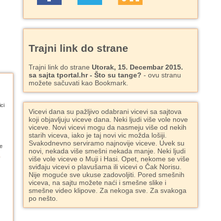
Trajni link do strane
Trajni link do strane
Utorak, 15. Decembar 2015.
sa sajta tportal.hr - Što su tange?
- ovu stranu
možete sačuvati kao Bookmark.
ci
Vicevi dana su pažljivo odabrani vicevi sa sajtova
koji objavljuju viceve dana. Neki ljudi više vole nove
viceve. Novi vicevi mogu da nasmeju više od nekih
starih viceva, iako je taj novi vic možda lošiji.
Svakodnevno serviramo najnovije viceve. Uvek su
e
novi, nekada više smešni nekada manje. Neki ljudi
više vole viceve o Muji i Hasi. Opet, nekome se više
sviđaju vicevi o plavušama ili vicevi o Čak Norisu.
Nije moguće sve ukuse zadovoljiti. Pored smešnih
viceva, na sajtu možete naći i smešne slike i
smešne video klipove. Za nekoga sve. Za svakoga
po nešto.