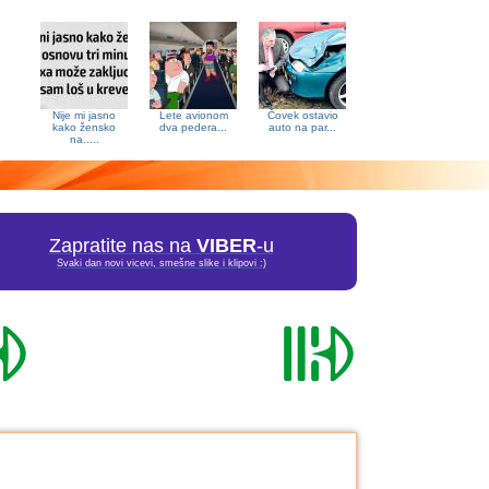
Nije mi jasno
Lete avionom
Čovek ostavio
kako žensko
dva pedera...
auto na par...
na.....
Zapratite nas na
VIBER
-u
Svaki dan novi vicevi, smešne slike i klipovi :)