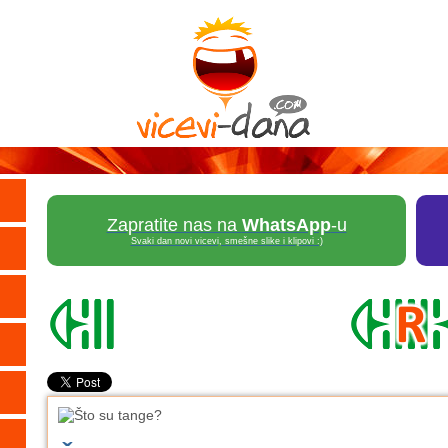
Zapratite nas na
WhatsApp
-u
Svaki dan novi vicevi, smešne slike i klipovi :)