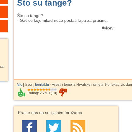
Što su tange?
Što su tange?
- Gaćice koje nikad neće postati krpa za prašinu.
#vicevi
ma.
Vic
| Izvor :
tportal.hr
- vijesti i teme iz Hrvatske i svijeta. Ponekad vic da
Rating:
7.7
/
10
(
10
)
Pratite nas na socijalnim mrežama