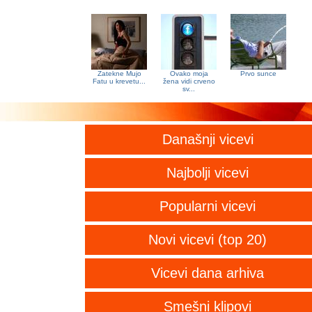
Zatekne Mujo
Ovako moja
Prvo sunce
Fatu u krevetu...
žena vidi crveno
sv...
Današnji vicevi
Najbolji vicevi
Popularni vicevi
Novi vicevi (top 20)
Vicevi dana arhiva
Smešni klipovi