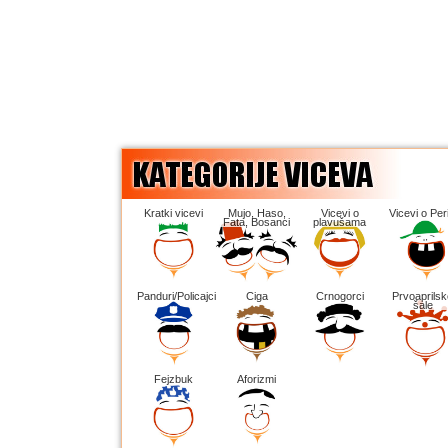
Kratki vicevi
Mujo, Haso,
Vicevi o
Vicevi o Peri
Fata, Bosanci
plavušama
Panduri/Policajci
Ciga
Crnogorci
Prvoaprilsk
šale
Fejzbuk
Aforizmi