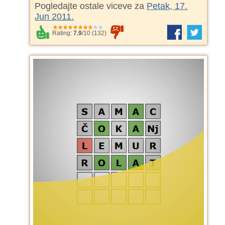
Pogledajte ostale viceve za
Petak, 17.
Jun 2011.
Rating:
7.9
/
10
(
132
)