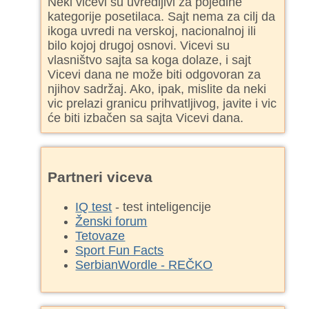
Neki vicevi su uvredljivi za pojedine
kategorije posetilaca. Sajt nema za cilj da
ikoga uvredi na verskoj, nacionalnoj ili
bilo kojoj drugoj osnovi. Vicevi su
vlasništvo sajta sa koga dolaze, i sajt
Vicevi dana ne može biti odgovoran za
njihov sadržaj. Ako, ipak, mislite da neki
vic prelazi granicu prihvatljivog, javite i vic
će biti izbačen sa sajta Vicevi dana.
Partneri viceva
IQ test
- test inteligencije
Ženski forum
Tetovaze
Sport Fun Facts
SerbianWordle - REČKO