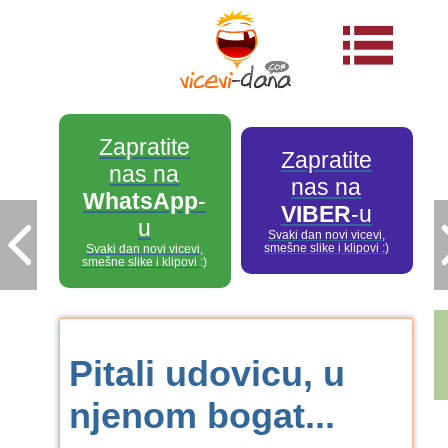
Zapratite
Zapratite
nas na
nas na
WhatsApp
-
VIBER
-u
u
Svaki dan novi vicevi,
smešne slike i klipovi :)
Svaki dan novi vicevi,
smešne slike i klipovi :)
Pitali udovicu, u
njenom bogat...