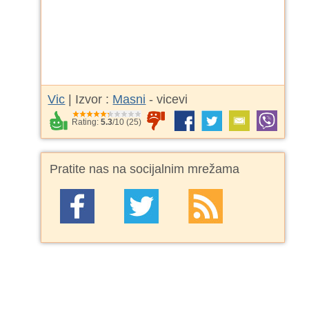
Vic
| Izvor :
Masni
- vicevi
Rating:
5.3
/
10
(
25
)
Pratite nas na socijalnim mrežama