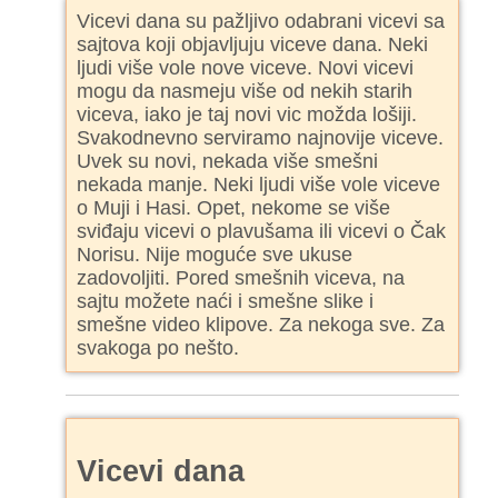
Vicevi dana su pažljivo odabrani vicevi sa
sajtova koji objavljuju viceve dana. Neki
ljudi više vole nove viceve. Novi vicevi
mogu da nasmeju više od nekih starih
viceva, iako je taj novi vic možda lošiji.
Svakodnevno serviramo najnovije viceve.
Uvek su novi, nekada više smešni
nekada manje. Neki ljudi više vole viceve
o Muji i Hasi. Opet, nekome se više
sviđaju vicevi o plavušama ili vicevi o Čak
Norisu. Nije moguće sve ukuse
zadovoljiti. Pored smešnih viceva, na
sajtu možete naći i smešne slike i
smešne video klipove. Za nekoga sve. Za
svakoga po nešto.
Vicevi dana