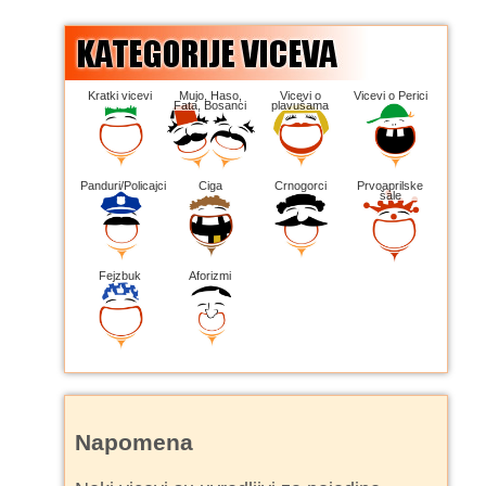
Kratki vicevi
Mujo, Haso,
Vicevi o
Vicevi o Perici
Fata, Bosanci
plavušama
Panduri/Policajci
Ciga
Crnogorci
Prvoaprilske
šale
Fejzbuk
Aforizmi
Napomena