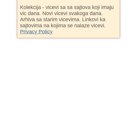
Kolekcija - vicevi sa sa sajtova koji imaju
vic dana. Novi vicevi svakoga dana.
Arhiva sa starim vicevima. Linkovi ka
sajtovima na kojima se nalaze vicevi.
Privacy Policy