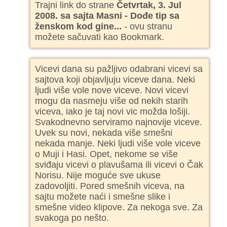
Trajni link do strane
Četvrtak, 3. Jul
2008. sa sajta Masni - Dođe tip sa
ženskom kod gine...
- ovu stranu
možete sačuvati kao Bookmark.
Vicevi dana su pažljivo odabrani vicevi sa
sajtova koji objavljuju viceve dana. Neki
ljudi više vole nove viceve. Novi vicevi
mogu da nasmeju više od nekih starih
viceva, iako je taj novi vic možda lošiji.
Svakodnevno serviramo najnovije viceve.
Uvek su novi, nekada više smešni
nekada manje. Neki ljudi više vole viceve
o Muji i Hasi. Opet, nekome se više
sviđaju vicevi o plavušama ili vicevi o Čak
Norisu. Nije moguće sve ukuse
zadovoljiti. Pored smešnih viceva, na
sajtu možete naći i smešne slike i
smešne video klipove. Za nekoga sve. Za
svakoga po nešto.