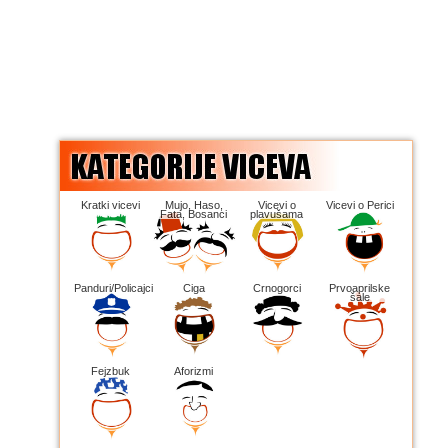
Kratki vicevi
Mujo, Haso,
Vicevi o
Vicevi o Perici
Fata, Bosanci
plavušama
Panduri/Policajci
Ciga
Crnogorci
Prvoaprilske
šale
Fejzbuk
Aforizmi