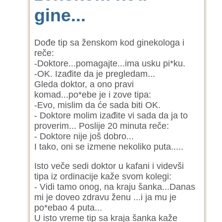
gine...
Dođe tip sa ženskom kod ginekologa i
reče:
-Doktore...pomagajte...ima usku pi*ku.
-OK. Izađite da je pregledam...
Gleda doktor, a ono pravi
komad...po*ebe je i zove tipa:
-Evo, mislim da će sada biti OK.
- Doktore molim izađite vi sada da ja to
proverim... Poslije 20 minuta reče:
- Doktore nije još dobro...
I tako, oni se izmene nekoliko puta.....
Isto veče sedi doktor u kafani i videvši
tipa iz ordinacije kaže svom kolegi:
- Vidi tamo onog, na kraju šanka...Danas
mi je doveo zdravu ženu ...i ja mu je
po*ebao 4 puta...
U isto vreme tip sa kraja šanka kaže