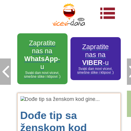
Zapratite
Zapratite
nas na
nas na
WhatsApp
-
VIBER
-u
u
Svaki dan novi vicevi,
smešne slike i klipovi :)
Svaki dan novi vicevi,
smešne slike i klipovi :)
Dođe tip sa
ženskom kod