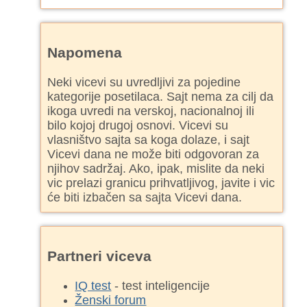
Napomena
Neki vicevi su uvredljivi za pojedine
kategorije posetilaca. Sajt nema za cilj da
ikoga uvredi na verskoj, nacionalnoj ili
bilo kojoj drugoj osnovi. Vicevi su
vlasništvo sajta sa koga dolaze, i sajt
Vicevi dana ne može biti odgovoran za
njihov sadržaj. Ako, ipak, mislite da neki
vic prelazi granicu prihvatljivog, javite i vic
će biti izbačen sa sajta Vicevi dana.
Partneri viceva
IQ test
- test inteligencije
Ženski forum