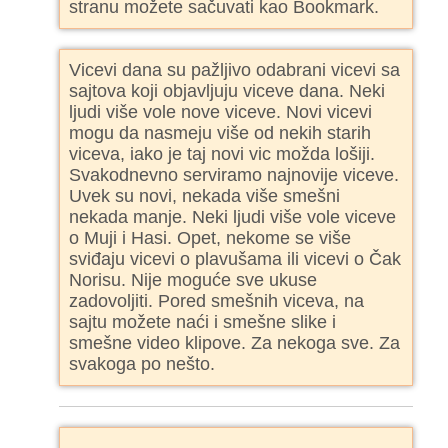
stranu možete sačuvati kao Bookmark.
Vicevi dana su pažljivo odabrani vicevi sa
sajtova koji objavljuju viceve dana. Neki
ljudi više vole nove viceve. Novi vicevi
mogu da nasmeju više od nekih starih
viceva, iako je taj novi vic možda lošiji.
Svakodnevno serviramo najnovije viceve.
Uvek su novi, nekada više smešni
nekada manje. Neki ljudi više vole viceve
o Muji i Hasi. Opet, nekome se više
sviđaju vicevi o plavušama ili vicevi o Čak
Norisu. Nije moguće sve ukuse
zadovoljiti. Pored smešnih viceva, na
sajtu možete naći i smešne slike i
smešne video klipove. Za nekoga sve. Za
svakoga po nešto.