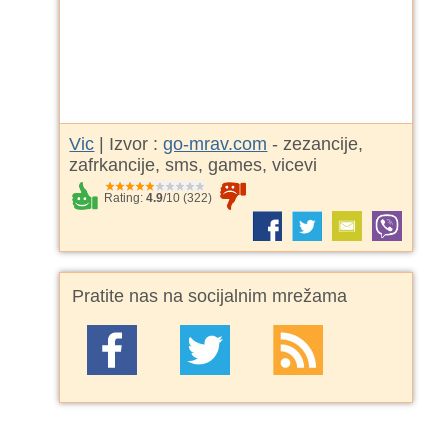
Vic
| Izvor :
go-mrav.com
- zezancije,
zafrkancije, sms, games, vicevi
Rating:
4.9
/
10
(
322
)
Pratite nas na socijalnim mrežama