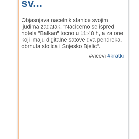
sv...
Objasnjava nacelnik stanice svojim
ljudima zadatak. "Nacicemo se ispred
hotela "Balkan" tocno u 11:48 h, a za one
koji imaju digitalne satove dva pendreka,
obrnuta stolica i Snjesko Bjelic".
#vicevi
#kratki