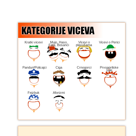
Kratki vicevi
Mujo, Haso,
Vicevi o
Vicevi o Perici
Fata, Bosanci
plavušama
Panduri/Policajci
Ciga
Crnogorci
Prvoaprilske
šale
Fejzbuk
Aforizmi