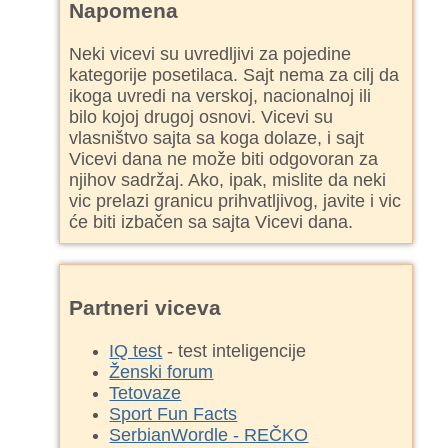
Napomena
Neki vicevi su uvredljivi za pojedine
kategorije posetilaca. Sajt nema za cilj da
ikoga uvredi na verskoj, nacionalnoj ili
bilo kojoj drugoj osnovi. Vicevi su
vlasništvo sajta sa koga dolaze, i sajt
Vicevi dana ne može biti odgovoran za
njihov sadržaj. Ako, ipak, mislite da neki
vic prelazi granicu prihvatljivog, javite i vic
će biti izbačen sa sajta Vicevi dana.
Partneri viceva
IQ test
- test inteligencije
Ženski forum
Tetovaze
Sport Fun Facts
SerbianWordle - REČKO