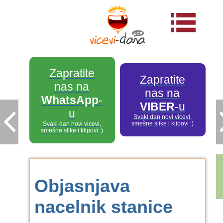
Zapratite
Zapratite
nas na
nas na
WhatsApp
-
VIBER
-u
u
Svaki dan novi vicevi,
smešne slike i klipovi :)
Svaki dan novi vicevi,
smešne slike i klipovi :)
Objasnjava
nacelnik stanice