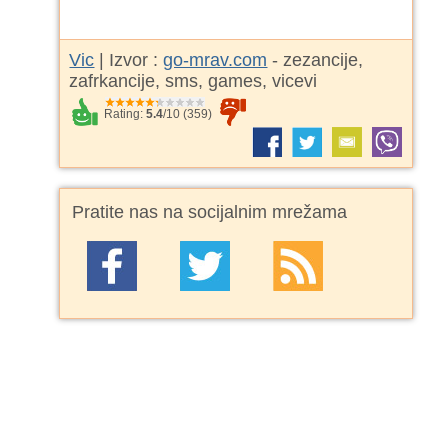
Vic
| Izvor :
go-mrav.com
- zezancije,
zafrkancije, sms, games, vicevi
Rating:
5.4
/
10
(
359
)
Pratite nas na socijalnim mrežama