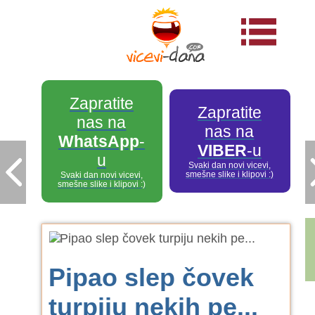
Zapratite
Zapratite
nas na
nas na
WhatsApp
-
VIBER
-u
u
Svaki dan novi vicevi,
smešne slike i klipovi :)
Svaki dan novi vicevi,
smešne slike i klipovi :)
Pipao slep čovek
turpiju nekih pe...