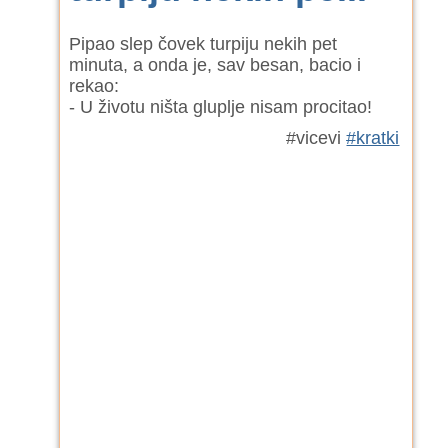
Pipao slep čovek turpiju nekih pet
minuta, a onda je, sav besan, bacio i
rekao:
- U životu ništa gluplje nisam procitao!
#vicevi
#kratki