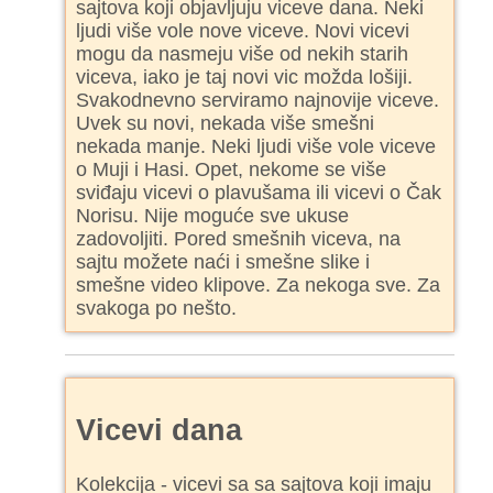
sajtova koji objavljuju viceve dana. Neki
ljudi više vole nove viceve. Novi vicevi
mogu da nasmeju više od nekih starih
viceva, iako je taj novi vic možda lošiji.
Svakodnevno serviramo najnovije viceve.
Uvek su novi, nekada više smešni
nekada manje. Neki ljudi više vole viceve
o Muji i Hasi. Opet, nekome se više
sviđaju vicevi o plavušama ili vicevi o Čak
Norisu. Nije moguće sve ukuse
zadovoljiti. Pored smešnih viceva, na
sajtu možete naći i smešne slike i
smešne video klipove. Za nekoga sve. Za
svakoga po nešto.
Vicevi dana
Kolekcija - vicevi sa sa sajtova koji imaju