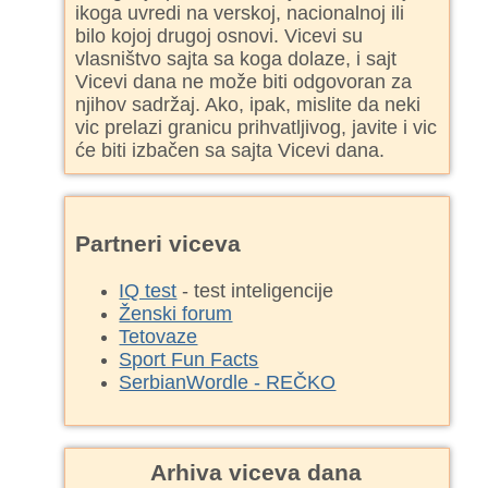
ikoga uvredi na verskoj, nacionalnoj ili
bilo kojoj drugoj osnovi. Vicevi su
vlasništvo sajta sa koga dolaze, i sajt
Vicevi dana ne može biti odgovoran za
njihov sadržaj. Ako, ipak, mislite da neki
vic prelazi granicu prihvatljivog, javite i vic
će biti izbačen sa sajta Vicevi dana.
Partneri viceva
IQ test
- test inteligencije
Ženski forum
Tetovaze
Sport Fun Facts
SerbianWordle - REČKO
Arhiva viceva dana