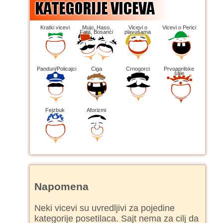
Kratki vicevi
Mujo, Haso,
Vicevi o
Vicevi o Perici
Fata, Bosanci
plavušama
Panduri/Policajci
Ciga
Crnogorci
Prvoaprilske
šale
Fejzbuk
Aforizmi
Napomena
Neki vicevi su uvredljivi za pojedine
kategorije posetilaca. Sajt nema za cilj da