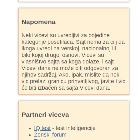
Napomena
Neki vicevi su uvredljivi za pojedine
kategorije posetilaca. Sajt nema za cilj da
ikoga uvredi na verskoj, nacionalnoj ili
bilo kojoj drugoj osnovi. Vicevi su
vlasništvo sajta sa koga dolaze, i sajt
Vicevi dana ne može biti odgovoran za
njihov sadržaj. Ako, ipak, mislite da neki
vic prelazi granicu prihvatljivog, javite i vic
će biti izbačen sa sajta Vicevi dana.
Partneri viceva
IQ test
- test inteligencije
Ženski forum