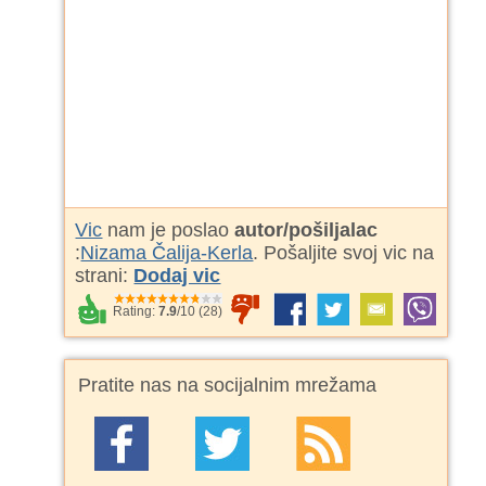
Vic
nam je poslao
autor/pošiljalac
:
Nizama Čalija-Kerla
. Pošaljite svoj vic na
strani:
Dodaj vic
Rating:
7.9
/
10
(
28
)
Pratite nas na socijalnim mrežama