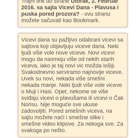
Trajni link do strane
Utorak, 2. Februar
2016. sa sajta Vicevi Dana - Plavusa i
puska pored prozora?
- ovu stranu
možete sačuvati kao Bookmark.
Vicevi dana su pažljivo odabrani vicevi sa
sajtova koji objavljuju viceve dana. Neki
ljudi više vole nove viceve. Novi vicevi
mogu da nasmeju više od nekih starih
viceva, iako je taj novi vic možda lošiji.
Svakodnevno serviramo najnovije viceve.
Uvek su novi, nekada više smešni
nekada manje. Neki ljudi više vole viceve
o Muji i Hasi. Opet, nekome se više
sviđaju vicevi o plavušama ili vicevi o Čak
Norisu. Nije moguće sve ukuse
zadovoljiti. Pored smešnih viceva, na
sajtu možete naći i smešne slike i
smešne video klipove. Za nekoga sve. Za
svakoga po nešto.