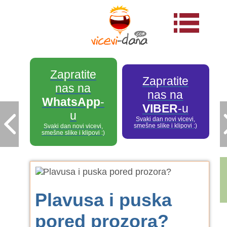
Zapratite
Zapratite
nas na
nas na
WhatsApp
-
VIBER
-u
u
Svaki dan novi vicevi,
smešne slike i klipovi :)
Svaki dan novi vicevi,
smešne slike i klipovi :)
Plavusa i puska
pored prozora?