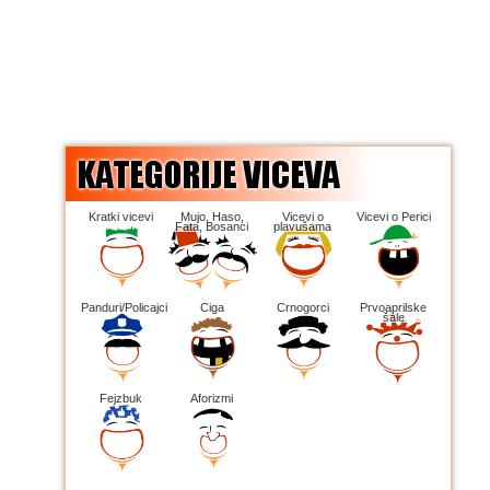
Kratki vicevi
Mujo, Haso,
Vicevi o
Vicevi o Perici
Fata, Bosanci
plavušama
Panduri/Policajci
Ciga
Crnogorci
Prvoaprilske
šale
Fejzbuk
Aforizmi