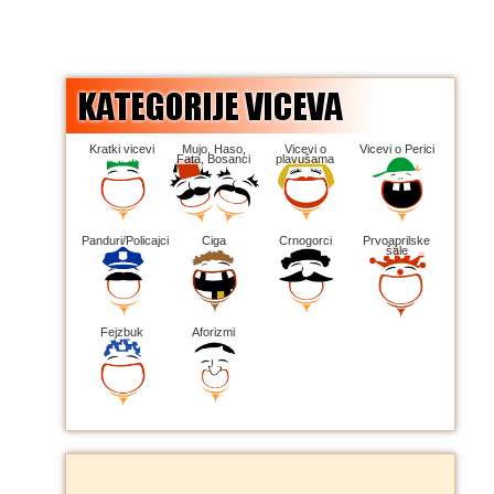
Kratki vicevi
Mujo, Haso,
Vicevi o
Vicevi o Perici
Fata, Bosanci
plavušama
Panduri/Policajci
Ciga
Crnogorci
Prvoaprilske
šale
Fejzbuk
Aforizmi