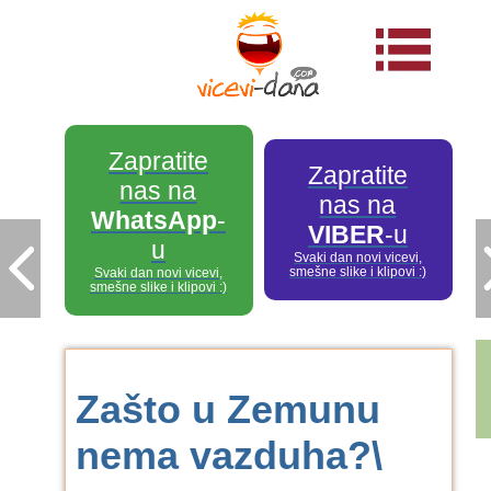
Zapratite
Zapratite
nas na
nas na
WhatsApp
-
VIBER
-u
u
Svaki dan novi vicevi,
smešne slike i klipovi :)
Svaki dan novi vicevi,
smešne slike i klipovi :)
Zašto u Zemunu
nema vazduha?\