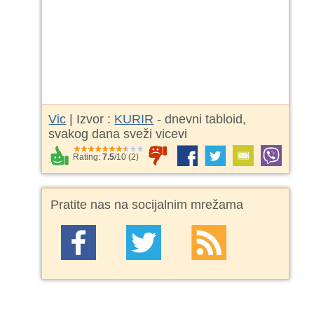
Vic
| Izvor :
KURIR
- dnevni tabloid,
svakog dana sveži vicevi
Rating:
7.5
/
10
(
2
)
Pratite nas na socijalnim mrežama