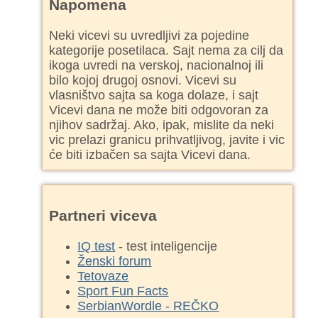
Napomena
Neki vicevi su uvredljivi za pojedine
kategorije posetilaca. Sajt nema za cilj da
ikoga uvredi na verskoj, nacionalnoj ili
bilo kojoj drugoj osnovi. Vicevi su
vlasništvo sajta sa koga dolaze, i sajt
Vicevi dana ne može biti odgovoran za
njihov sadržaj. Ako, ipak, mislite da neki
vic prelazi granicu prihvatljivog, javite i vic
će biti izbačen sa sajta Vicevi dana.
Partneri viceva
IQ test
- test inteligencije
Ženski forum
Tetovaze
Sport Fun Facts
SerbianWordle - REČKO