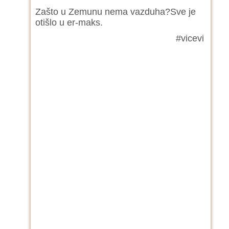
Zašto u Zemunu nema vazduha?Sve je
otišlo u er-maks.
#vicevi