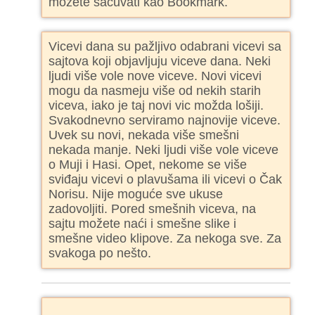
možete sačuvati kao Bookmark.
Vicevi dana su pažljivo odabrani vicevi sa
sajtova koji objavljuju viceve dana. Neki
ljudi više vole nove viceve. Novi vicevi
mogu da nasmeju više od nekih starih
viceva, iako je taj novi vic možda lošiji.
Svakodnevno serviramo najnovije viceve.
Uvek su novi, nekada više smešni
nekada manje. Neki ljudi više vole viceve
o Muji i Hasi. Opet, nekome se više
sviđaju vicevi o plavušama ili vicevi o Čak
Norisu. Nije moguće sve ukuse
zadovoljiti. Pored smešnih viceva, na
sajtu možete naći i smešne slike i
smešne video klipove. Za nekoga sve. Za
svakoga po nešto.