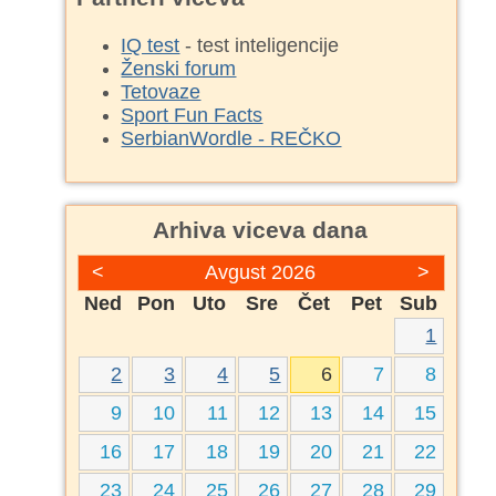
IQ test
- test inteligencije
Ženski forum
Tetovaze
Sport Fun Facts
SerbianWordle - REČKO
Arhiva viceva dana
<
Avgust 2026
>
Ned
Pon
Uto
Sre
Čet
Pet
Sub
1
2
3
4
5
6
7
8
9
10
11
12
13
14
15
16
17
18
19
20
21
22
23
24
25
26
27
28
29