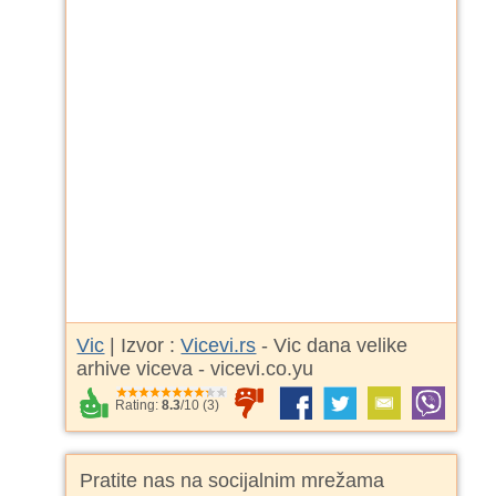
Vic
| Izvor :
Vicevi.rs
- Vic dana velike
arhive viceva - vicevi.co.yu
Rating:
8.3
/
10
(
3
)
Pratite nas na socijalnim mrežama