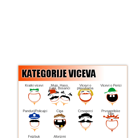
Kratki vicevi
Mujo, Haso,
Vicevi o
Vicevi o Perici
Fata, Bosanci
plavušama
Panduri/Policajci
Ciga
Crnogorci
Prvoaprilske
šale
Fejzbuk
Aforizmi