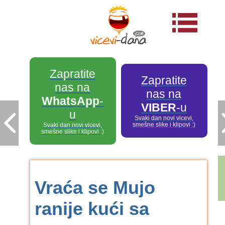
Zapratite
Zapratite
nas na
nas na
WhatsApp
-
VIBER
-u
u
Svaki dan novi vicevi,
smešne slike i klipovi :)
Svaki dan novi vicevi,
smešne slike i klipovi :)
Vraća se Mujo
ranije kući sa