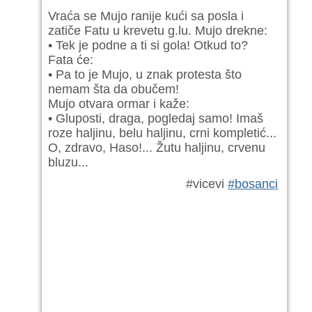
Vraća se Mujo ranije kući sa posla i
zatiče Fatu u krevetu g.lu. Mujo drekne:
• Tek je podne a ti si gola! Otkud to?
Fata će:
• Pa to je Mujo, u znak protesta što
nemam šta da obučem!
Mujo otvara ormar i kaže:
• Gluposti, draga, pogledaj samo! Imaš
roze haljinu, belu haljinu, crni kompletić...
O, zdravo, Haso!... Žutu haljinu, crvenu
bluzu...
#vicevi
#bosanci