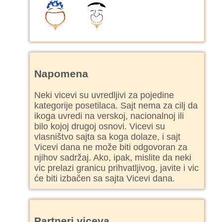
Napomena
Neki vicevi su uvredljivi za pojedine
kategorije posetilaca. Sajt nema za cilj da
ikoga uvredi na verskoj, nacionalnoj ili
bilo kojoj drugoj osnovi. Vicevi su
vlasništvo sajta sa koga dolaze, i sajt
Vicevi dana ne može biti odgovoran za
njihov sadržaj. Ako, ipak, mislite da neki
vic prelazi granicu prihvatljivog, javite i vic
će biti izbačen sa sajta Vicevi dana.
Partneri viceva