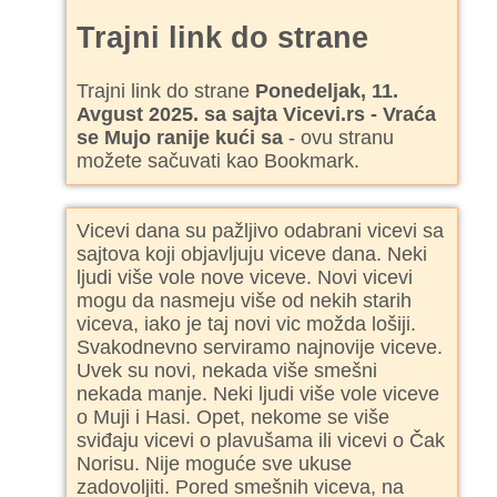
Trajni link do strane
Trajni link do strane
Ponedeljak, 11.
Avgust 2025. sa sajta Vicevi.rs - Vraća
se Mujo ranije kući sa
- ovu stranu
možete sačuvati kao Bookmark.
Vicevi dana su pažljivo odabrani vicevi sa
sajtova koji objavljuju viceve dana. Neki
ljudi više vole nove viceve. Novi vicevi
mogu da nasmeju više od nekih starih
viceva, iako je taj novi vic možda lošiji.
Svakodnevno serviramo najnovije viceve.
Uvek su novi, nekada više smešni
nekada manje. Neki ljudi više vole viceve
o Muji i Hasi. Opet, nekome se više
sviđaju vicevi o plavušama ili vicevi o Čak
Norisu. Nije moguće sve ukuse
zadovoljiti. Pored smešnih viceva, na