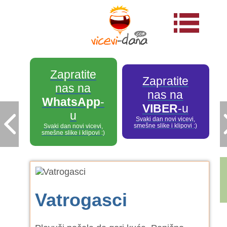
Zapratite
Zapratite
nas na
nas na
WhatsApp
-
VIBER
-u
u
Svaki dan novi vicevi,
smešne slike i klipovi :)
Svaki dan novi vicevi,
smešne slike i klipovi :)
Vatrogasci