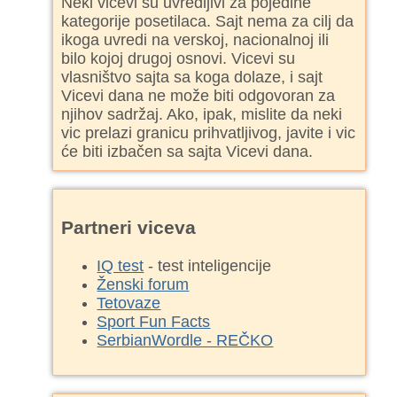
Neki vicevi su uvredljivi za pojedine
kategorije posetilaca. Sajt nema za cilj da
ikoga uvredi na verskoj, nacionalnoj ili
bilo kojoj drugoj osnovi. Vicevi su
vlasništvo sajta sa koga dolaze, i sajt
Vicevi dana ne može biti odgovoran za
njihov sadržaj. Ako, ipak, mislite da neki
vic prelazi granicu prihvatljivog, javite i vic
će biti izbačen sa sajta Vicevi dana.
Partneri viceva
IQ test
- test inteligencije
Ženski forum
Tetovaze
Sport Fun Facts
SerbianWordle - REČKO