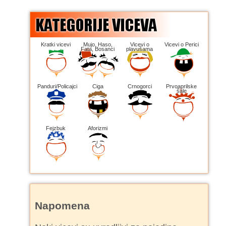
Kratki vicevi
Mujo, Haso,
Vicevi o
Vicevi o Perici
Fata, Bosanci
plavušama
Panduri/Policajci
Ciga
Crnogorci
Prvoaprilske
šale
Fejzbuk
Aforizmi
Napomena