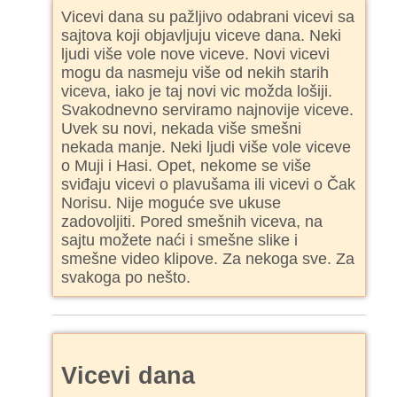
Vicevi dana su pažljivo odabrani vicevi sa
sajtova koji objavljuju viceve dana. Neki
ljudi više vole nove viceve. Novi vicevi
mogu da nasmeju više od nekih starih
viceva, iako je taj novi vic možda lošiji.
Svakodnevno serviramo najnovije viceve.
Uvek su novi, nekada više smešni
nekada manje. Neki ljudi više vole viceve
o Muji i Hasi. Opet, nekome se više
sviđaju vicevi o plavušama ili vicevi o Čak
Norisu. Nije moguće sve ukuse
zadovoljiti. Pored smešnih viceva, na
sajtu možete naći i smešne slike i
smešne video klipove. Za nekoga sve. Za
svakoga po nešto.
Vicevi dana