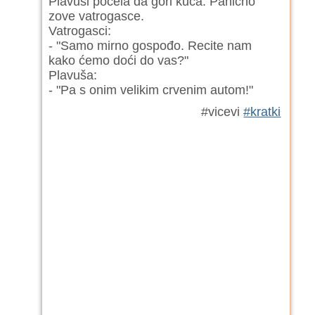
Plavuši počela da gori kuća. Panično
zove vatrogasce.
Vatrogasci:
- "Samo mirno gospođo. Recite nam
kako ćemo doći do vas?"
Plavuša:
- "Pa s onim velikim crvenim autom!"
#vicevi
#kratki