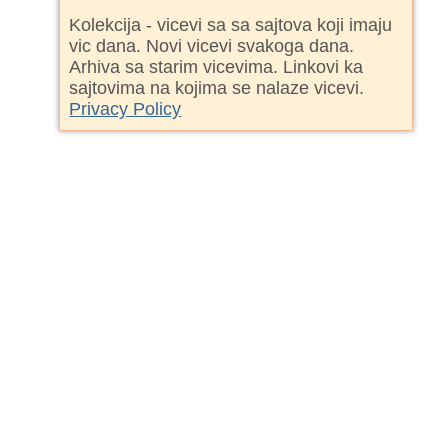
Kolekcija - vicevi sa sa sajtova koji imaju
vic dana. Novi vicevi svakoga dana.
Arhiva sa starim vicevima. Linkovi ka
sajtovima na kojima se nalaze vicevi.
Privacy Policy