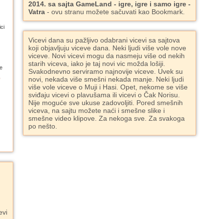
2014. sa sajta GameLand - igre, igre i samo igre -
Vatra
- ovu stranu možete sačuvati kao Bookmark.
ci
Vicevi dana su pažljivo odabrani vicevi sa sajtova
koji objavljuju viceve dana. Neki ljudi više vole nove
viceve. Novi vicevi mogu da nasmeju više od nekih
starih viceva, iako je taj novi vic možda lošiji.
e
Svakodnevno serviramo najnovije viceve. Uvek su
novi, nekada više smešni nekada manje. Neki ljudi
više vole viceve o Muji i Hasi. Opet, nekome se više
sviđaju vicevi o plavušama ili vicevi o Čak Norisu.
Nije moguće sve ukuse zadovoljiti. Pored smešnih
viceva, na sajtu možete naći i smešne slike i
smešne video klipove. Za nekoga sve. Za svakoga
po nešto.
evi