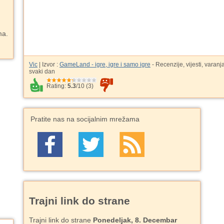
ma.
Vic
| Izvor :
GameLand - igre, igre i samo igre
- Recenzije, vijesti, varanj
svaki dan
Rating:
5.3
/
10
(
3
)
Pratite nas na socijalnim mrežama
Trajni link do strane
Trajni link do strane
Ponedeljak, 8. Decembar