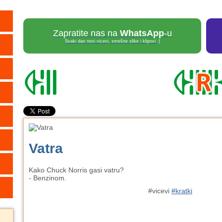
Zapratite nas na
WhatsApp
-u
Svaki dan novi vicevi, smešne slike i klipovi :)
Vatra
Kako Chuck Norris gasi vatru?
- Benzinom.
#vicevi
#kratki