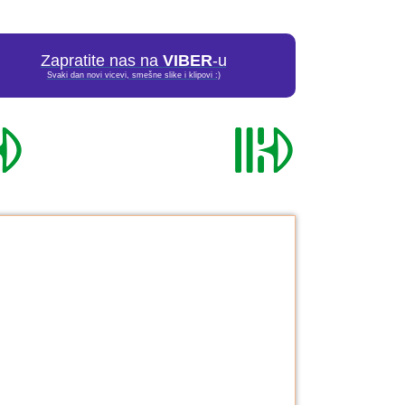
Zapratite nas na
VIBER
-u
Svaki dan novi vicevi, smešne slike i klipovi :)