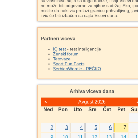
su vlasništvo sajta sa koga dolaze, i sajt Vicevi d
ne može biti odgovoran za njihov sadržaj. Ako, ipa
mislite da neki vic prelazi granicu prihvatljivog, jav
i vic će biti izbačen sa sajta Vicevi dana.
Partneri viceva
IQ test
- test inteligencije
Ženski forum
Tetovaze
Sport Fun Facts
SerbianWordle - REČKO
Arhiva viceva dana
<
Avgust 2026
Ned
Pon
Uto
Sre
Čet
Pet
Su
2
3
4
5
6
7
9
10
11
12
13
14
1