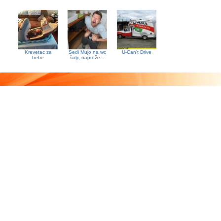
Krevetac za
Sedi Mujo na wc
U-Can’t Drive
bebe
šolji, napreže...