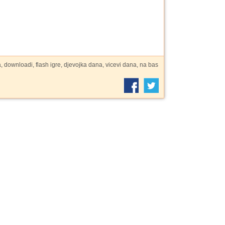
a, downloadi, flash igre, djevojka dana, vicevi dana, na bas