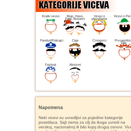
Kratki vicevi
Mujo, Haso,
Vicevi o
Vicevi o Peri
Fata, Bosanci
plavušama
Panduri/Policajci
Ciga
Crnogorci
Prvoaprilsk
šale
Fejzbuk
Aforizmi
Napomena
Neki vicevi su uvredljivi za pojedine kategorije
posetilaca. Sajt nema za cilj da ikoga uvredi na
verskoj, nacionalnoj ili bilo kojoj drugoj osnovi. Vic