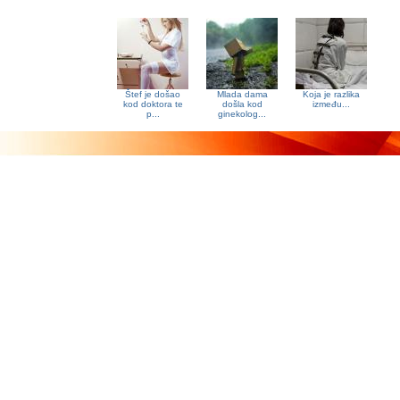
Štef je došao
Mlada dama
Koja je razlika
kod doktora te
došla kod
između...
p...
ginekolog...