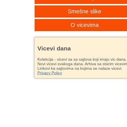
Smešne slike
O vicevima
Vicevi dana
Kolekcija - vicevi sa sa sajtova koji imaju vic dana.
Novi vicevi svakoga dana. Arhiva sa starim vicevi
Linkovi ka sajtovima na kojima se nalaze vicevi.
Privacy Policy