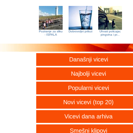
Poziranje za sliku
Dobrovoljni prilozi
Uhvati policajac
- ISPALA
pingvina i pr...
Današnji vicevi
Najbolji vicevi
Popularni vicevi
Novi vicevi (top 20)
Vicevi dana arhiva
Smešni klipovi