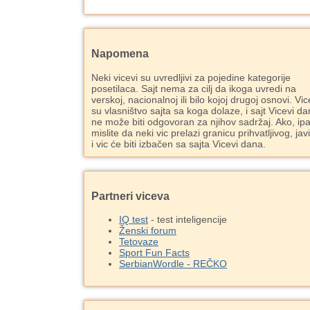
Napomena
Neki vicevi su uvredljivi za pojedine kategorije
posetilaca. Sajt nema za cilj da ikoga uvredi na
verskoj, nacionalnoj ili bilo kojoj drugoj osnovi. Vic
su vlasništvo sajta sa koga dolaze, i sajt Vicevi d
ne može biti odgovoran za njihov sadržaj. Ako, ipa
mislite da neki vic prelazi granicu prihvatljivog, jav
i vic će biti izbačen sa sajta Vicevi dana.
Partneri viceva
IQ test
- test inteligencije
Ženski forum
Tetovaze
Sport Fun Facts
SerbianWordle - REČKO