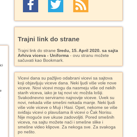
Trajni link do strane
Trajni link do strane
Sredu, 15. April 2020. sa sajta
Arhiva viceva - Uniforma
- ovu stranu možete
sačuvati kao Bookmark.
ci
Vicevi dana su pažljivo odabrani vicevi sa sajtova
koji objavljuju viceve dana. Neki ljudi više vole nove
viceve. Novi vicevi mogu da nasmeju više od nekih
e
starih viceva, iako je taj novi vic možda lošiji.
Svakodnevno serviramo najnovije viceve. Uvek su
novi, nekada više smešni nekada manje. Neki ljudi
više vole viceve o Muji i Hasi. Opet, nekome se više
sviđaju vicevi o plavušama ili vicevi o Čak Norisu.
Nije moguće sve ukuse zadovoljiti. Pored smešnih
viceva, na sajtu možete naći i smešne slike i
smešne video klipove. Za nekoga sve. Za svakoga
po nešto.