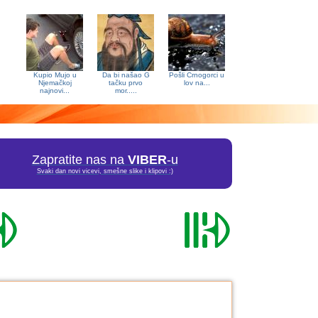
Kupio Mujo u
Da bi našao G
Pošli Crnogorci u
Njemačkoj
tačku prvo
lov na...
najnovi...
mor.....
Zapratite nas na
VIBER
-u
Svaki dan novi vicevi, smešne slike i klipovi :)