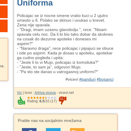
Uniforma
Policajac se iz nocne smene vratio kuci u 2 ujutro
umesto u 6. Polako se skinuo i uvukao u krevet.
Zena nije spavala.
- "Dragi, imam uzasnu glavobolju.", rece: "Nisam
spavala celu noc. Da li bi bio tako dobar da skoknes
na cosak do dezurne apoteke i doneses mi
aspirin?"
- "Naravno draga", rece policajac i pipajuci se obuce
i ode po aspirin. Kada je dosao u apoteku, apotekar
ga cudno pogleda i upita:
- "Jeste li to vi Mujo, policajac iz komsiluka?"
ma.
- "Jeste, to sam ja", odgovori Mujo.
- "Pa sto ste danas u vatrogasnoj uniformi?"
#vicevi
#panduri
#bosanci
Vic
| Izvor :
Arhiva viceva
- vicevi.net
Rating:
6.5
/
10
(
17
)
Pratite nas na socijalnim mrežama