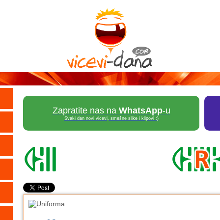
Zapratite nas na
WhatsApp
-u
Svaki dan novi vicevi, smešne slike i klipovi :)