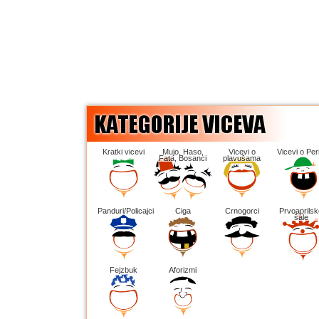
Kratki vicevi
Mujo, Haso,
Vicevi o
Vicevi o Peri
Fata, Bosanci
plavušama
Panduri/Policajci
Ciga
Crnogorci
Prvoaprilsk
šale
Fejzbuk
Aforizmi