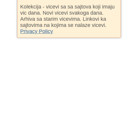
Kolekcija - vicevi sa sa sajtova koji imaju
vic dana. Novi vicevi svakoga dana.
Arhiva sa starim vicevima. Linkovi ka
sajtovima na kojima se nalaze vicevi.
Privacy Policy