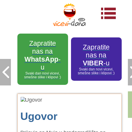
Zapratite
Zapratite
nas na
nas na
WhatsApp
-
VIBER
-u
u
Svaki dan novi vicevi,
smešne slike i klipovi :)
Svaki dan novi vicevi,
smešne slike i klipovi :)
Ugovor