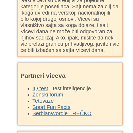
Neki vicevi su uvredljivi za pojedine
kategorije posetilaca. Sajt nema za cilj da
ikoga uvredi na verskoj, nacionalnoj ili
bilo kojoj drugoj osnovi. Vicevi su
vlasništvo sajta sa koga dolaze, i sajt
Vicevi dana ne može biti odgovoran za
njihov sadržaj. Ako, ipak, mislite da neki
vic prelazi granicu prihvatljivog, javite i vic
će biti izbačen sa sajta Vicevi dana.
Partneri viceva
IQ test
- test inteligencije
Ženski forum
Tetovaze
Sport Fun Facts
SerbianWordle - REČKO