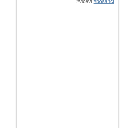
#vicevi
#bosanci