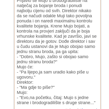
Prijavio se Mujo u brodogradilište na
natječaj za bojanje broda i ponudi
najbolju cijenu od svih. Direktor nikako
da se načudi odakle Muji tako povoljna
ponuda i on naredi maximalnu kontrolu
kvalitete bojanja. Krene Mujo bojati, a
kontrola na provjeri zaključi da je boja
vrhunske kvalitete. Kad je završio, javi se
direktoru da je gotov. Dođe direktor i sav
u čudu ustanovi da je Mujo obojao samo
jednu stranu broda, pa ga upita:
- "Dobro, Mujo, zašto si obojao samo
jednu stranu broda?"
Mujo će:
- "Pa lijepo,ja sam uradio kako piše u
ugovoru."
Direktor:
- "Ma gdje to piše?"
Mujo:
- "Evo,na početku, čitaj: Mujo s jedne
strane i brodogradilište s druge strane..."