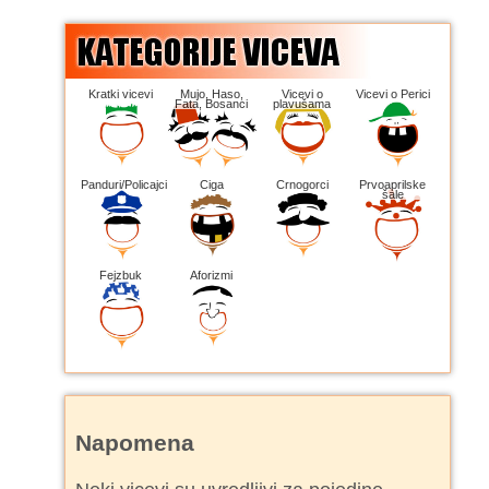
Kratki vicevi
Mujo, Haso,
Vicevi o
Vicevi o Perici
Fata, Bosanci
plavušama
Panduri/Policajci
Ciga
Crnogorci
Prvoaprilske
šale
Fejzbuk
Aforizmi
Napomena