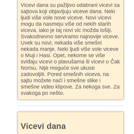
Vicevi dana su pažljivo odabrani vicevi sa
sajtova koji objavljuju viceve dana. Neki
ljudi više vole nove viceve. Novi vicevi
mogu da nasmeju više od nekih starih
viceva, iako je taj novi vic možda lošiji.
Svakodnevno serviramo najnovije viceve.
Uvek su novi, nekada više smešni
nekada manje. Neki ljudi više vole viceve
o Muji i Hasi. Opet, nekome se više
sviđaju vicevi o plavušama ili vicevi o Čak
Norisu. Nije moguće sve ukuse
zadovoljiti. Pored smešnih viceva, na
sajtu možete naći i smešne slike i
smešne video klipove. Za nekoga sve. Za
svakoga po nešto.
Vicevi dana