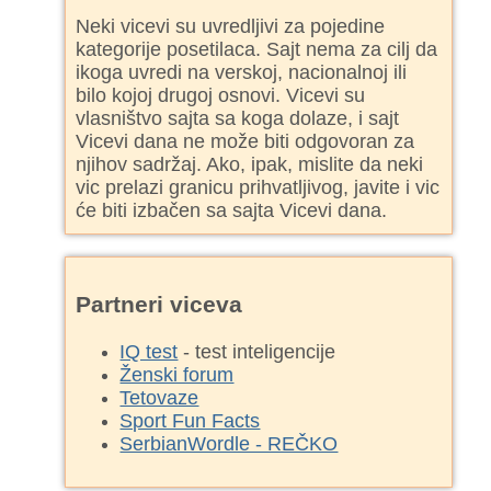
Neki vicevi su uvredljivi za pojedine
kategorije posetilaca. Sajt nema za cilj da
ikoga uvredi na verskoj, nacionalnoj ili
bilo kojoj drugoj osnovi. Vicevi su
vlasništvo sajta sa koga dolaze, i sajt
Vicevi dana ne može biti odgovoran za
njihov sadržaj. Ako, ipak, mislite da neki
vic prelazi granicu prihvatljivog, javite i vic
će biti izbačen sa sajta Vicevi dana.
Partneri viceva
IQ test
- test inteligencije
Ženski forum
Tetovaze
Sport Fun Facts
SerbianWordle - REČKO