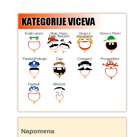
Kratki vicevi
Mujo, Haso,
Vicevi o
Vicevi o Perici
Fata, Bosanci
plavušama
Panduri/Policajci
Ciga
Crnogorci
Prvoaprilske
šale
Fejzbuk
Aforizmi
Napomena