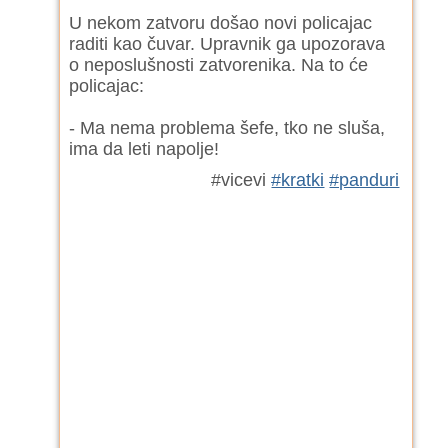
U nekom zatvoru došao novi policajac
raditi kao čuvar. Upravnik ga upozorava
o neposlušnosti zatvorenika. Na to će
policajac:
- Ma nema problema šefe, tko ne sluša,
ima da leti napolje!
#vicevi
#kratki
#panduri