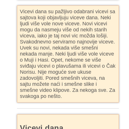
Vicevi dana su pažljivo odabrani vicevi sa
sajtova koji objavljuju viceve dana. Neki
ljudi više vole nove viceve. Novi vicevi
mogu da nasmeju više od nekih starih
viceva, iako je taj novi vic možda lošiji.
Svakodnevno serviramo najnovije viceve.
Uvek su novi, nekada više smešni
nekada manje. Neki ljudi više vole viceve
o Muji i Hasi. Opet, nekome se više
sviđaju vicevi o plavušama ili vicevi o Čak
Norisu. Nije moguće sve ukuse
zadovoljiti. Pored smešnih viceva, na
sajtu možete naći i smešne slike i
smešne video klipove. Za nekoga sve. Za
svakoga po nešto.
Vicevi dana