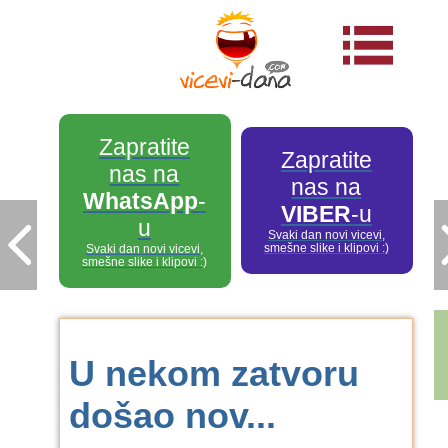
Zapratite
Zapratite
nas na
nas na
WhatsApp
-
VIBER
-u
u
Svaki dan novi vicevi,
smešne slike i klipovi :)
Svaki dan novi vicevi,
smešne slike i klipovi :)
U nekom zatvoru
došao nov...