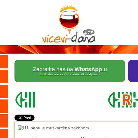
Zapratite nas na
WhatsApp
-u
Svaki dan novi vicevi, smešne slike i klipovi :)