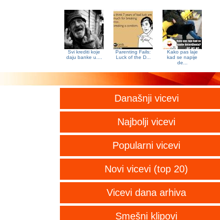
Svi krediti koje
Parenting Fails:
Kako pas laje
daju banke u....
Luck of the D...
kad se napije
de...
Današnji vicevi
Najbolji vicevi
Popularni vicevi
Novi vicevi (top 20)
Vicevi dana arhiva
Smešni klipovi