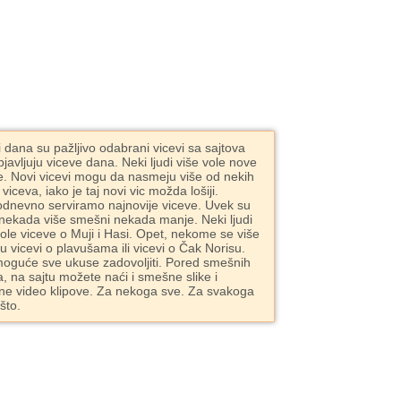
i dana su pažljivo odabrani vicevi sa sajtova
bjavljuju viceve dana. Neki ljudi više vole nove
e. Novi vicevi mogu da nasmeju više od nekih
 viceva, iako je taj novi vic možda lošiji.
dnevno serviramo najnovije viceve. Uvek su
 nekada više smešni nekada manje. Neki ljudi
vole viceve o Muji i Hasi. Opet, nekome se više
ju vicevi o plavušama ili vicevi o Čak Norisu.
moguće sve ukuse zadovoljiti. Pored smešnih
a, na sajtu možete naći i smešne slike i
e video klipove. Za nekoga sve. Za svakoga
što.