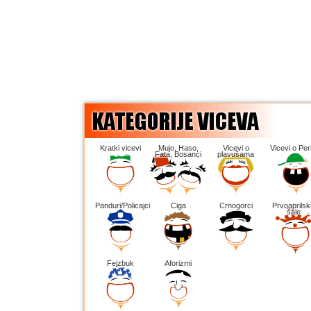
Kratki vicevi
Mujo, Haso,
Vicevi o
Vicevi o Peri
Fata, Bosanci
plavušama
Panduri/Policajci
Ciga
Crnogorci
Prvoaprilsk
šale
Fejzbuk
Aforizmi