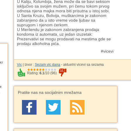
U Kaliju, Kolumbija, žena može da se bavi seksom
isključivo sa svojim mužem, pri čemu tokom prvog
odnosa njena majka mora biti prisutna u istoj sobi.
U Santa Kruzu, Bolivija, muškarcima je zakonom
zabranjeno da u isto vreme vode ljubav sa
suprugom i njenom ćerkom.
U Merilendu je zakonom zabranjena prodaja
kondoma iz automata, uz jedan izuzetak:
Prezervativi se mogu prodavati na mestima gde se
prodaju alkoholna pića.
#vicevi
ci
Vic
| Izvor :
Sezam vic dana
- aktuelni vicevi sa sezama
Rating:
6.1
/
10
(
96
)
e
Pratite nas na socijalnim mrežama