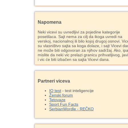
Napomena
Neki vicevi su uvredljivi za pojedine kategorije
posetilaca. Sajt nema za cilj da ikoga uvredi na
verskoj, nacionalnoj ili bilo kojoj drugoj osnovi. Vic
su vlasništvo sajta sa koga dolaze, i sajt Vicevi d
ne može biti odgovoran za njihov sadržaj. Ako, ipa
mislite da neki vic prelazi granicu prihvatljivog, jav
i vic će biti izbačen sa sajta Vicevi dana.
Partneri viceva
IQ test
- test inteligencije
Ženski forum
Tetovaze
Sport Fun Facts
SerbianWordle - REČKO