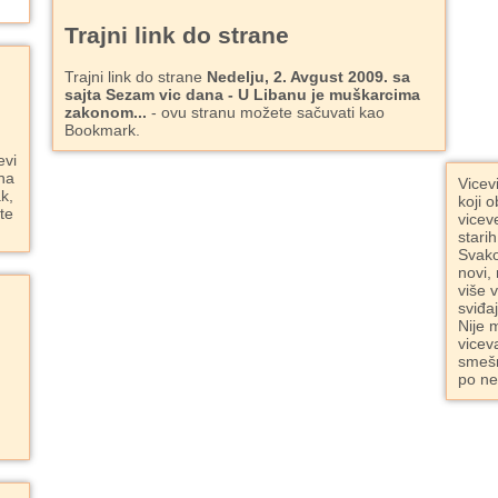
Trajni link do strane
Trajni link do strane
Nedelju, 2. Avgust 2009. sa
sajta Sezam vic dana - U Libanu je muškarcima
zakonom...
- ovu stranu možete sačuvati kao
Bookmark.
evi
ana
Vicev
k,
koji o
ite
vicev
starih
Svako
novi,
više 
sviđa
Nije 
vicev
smešn
po ne