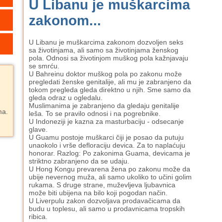
U Libanu je muškarcima
zakonom...
U Libanu je muškarcima zakonom dozvoljen seks
sa životinjama, ali samo sa životinjama ženskog
pola. Odnosi sa životinjom muškog pola kažnjavaju
se smrću.
U Bahreinu doktor muškog pola po zakonu može
pregledati ženske genitalije, ali mu je zabranjeno da
tokom pregleda gleda direktno u njih. Sme samo da
gleda odraz u ogledalu.
Muslimanima je zabranjeno da gledaju genitalije
ma.
leša. To se pravilo odnosi i na pogrebnike.
U Indoneziji je kazna za masturbaciju - odsecanje
glave.
U Guamu postoje muškarci čiji je posao da putuju
unaokolo i vrše defloraciju devica. Za to naplaćuju
honorar. Razlog: Po zakonima Guama, devicama je
striktno zabranjeno da se udaju.
U Hong Kongu prevarena žena po zakonu može da
ubije nevernog muža, ali samo ukoliko to učini golim
rukama. S druge strane, muževljeva ljubavnica
može biti ubijena na bilo koji pogodan način.
U Liverpulu zakon dozvoljava prodavačicama da
budu u toplesu, ali samo u prodavnicama tropskih
ribica.