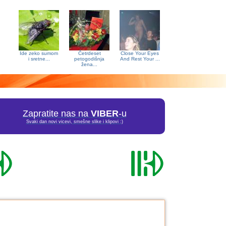
Ide zeko sumom
Četrdeset
Close Your Eyes
i sretne...
petogodišnja
And Rest Your ...
žena...
Zapratite nas na
VIBER
-u
Svaki dan novi vicevi, smešne slike i klipovi :)