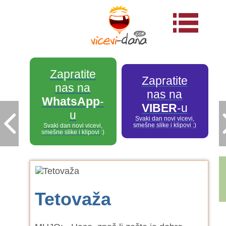
Zapratite
Zapratite
nas na
nas na
WhatsApp
-
VIBER
-u
u
Svaki dan novi vicevi,
smešne slike i klipovi :)
Svaki dan novi vicevi,
smešne slike i klipovi :)
Tetovaža