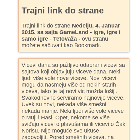
Trajni link do strane
Trajni link do strane
Nedelju, 4. Januar
2015. sa sajta GameLand - igre, igre i
samo igre - Tetovaža
- ovu stranu
možete sačuvati kao Bookmark.
Vicevi dana su pažljivo odabrani vicevi sa
sajtova koji objavljuju viceve dana. Neki
ljudi više vole nove viceve. Novi vicevi
mogu da nasmeju više od nekih starih
viceva, iako je taj novi vic možda lošiji.
Svakodnevno serviramo najnovije viceve.
Uvek su novi, nekada više smešni
nekada manje. Neki ljudi više vole viceve
o Muji i Hasi. Opet, nekome se više
sviđaju vicevi o plavušama ili vicevi o Čak
Norisu. Nije moguće sve ukuse
zadovoljiti. Pored smešnih viceva, na