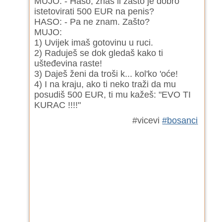
MUJO: - Haso, znaš li zašto je dobro
istetovirati 500 EUR na penis?
HASO: - Pa ne znam. Zašto?
MUJO:
1) Uvijek imaš gotovinu u ruci.
2) Raduješ se dok gledaš kako ti
ušteđevina raste!
3) Daješ ženi da troši k... kol'ko 'oće!
4) I na kraju, ako ti neko traži da mu
posudiš 500 EUR, ti mu kažeš: "EVO TI
KURAC !!!!"
#vicevi
#bosanci