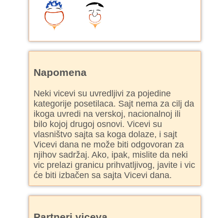
Napomena
Neki vicevi su uvredljivi za pojedine
kategorije posetilaca. Sajt nema za cilj da
ikoga uvredi na verskoj, nacionalnoj ili
bilo kojoj drugoj osnovi. Vicevi su
vlasništvo sajta sa koga dolaze, i sajt
Vicevi dana ne može biti odgovoran za
njihov sadržaj. Ako, ipak, mislite da neki
vic prelazi granicu prihvatljivog, javite i vic
će biti izbačen sa sajta Vicevi dana.
Partneri viceva