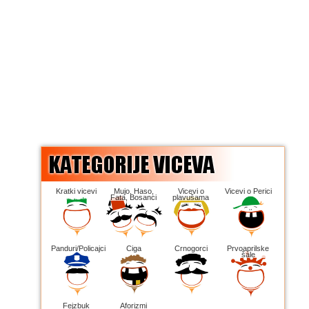
Kratki vicevi
Mujo, Haso,
Vicevi o
Vicevi o Perici
Fata, Bosanci
plavušama
Panduri/Policajci
Ciga
Crnogorci
Prvoaprilske
šale
Fejzbuk
Aforizmi