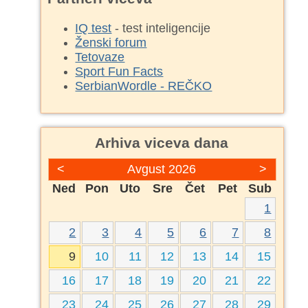
IQ test
- test inteligencije
Ženski forum
Tetovaze
Sport Fun Facts
SerbianWordle - REČKO
Arhiva viceva dana
<
Avgust 2026
>
Ned
Pon
Uto
Sre
Čet
Pet
Sub
1
2
3
4
5
6
7
8
9
10
11
12
13
14
15
16
17
18
19
20
21
22
23
24
25
26
27
28
29