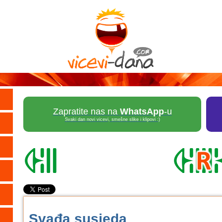
Zapratite nas na
WhatsApp
-u
Svaki dan novi vicevi, smešne slike i klipovi :)
Svađa susjeda