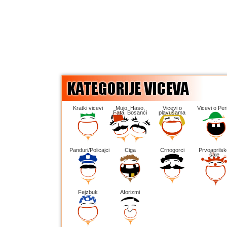
Kratki vicevi
Mujo, Haso,
Vicevi o
Vicevi o Peri
Fata, Bosanci
plavušama
Panduri/Policajci
Ciga
Crnogorci
Prvoaprilsk
šale
Fejzbuk
Aforizmi