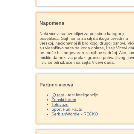
Napomena
Neki vicevi su uvredljivi za pojedine kategorije
posetilaca. Sajt nema za cilj da ikoga uvredi na
verskoj, nacionalnoj ili bilo kojoj drugoj osnovi. Vic
su vlasništvo sajta sa koga dolaze, i sajt Vicevi d
ne može biti odgovoran za njihov sadržaj. Ako, ipa
mislite da neki vic prelazi granicu prihvatljivog, jav
i vic će biti izbačen sa sajta Vicevi dana.
Partneri viceva
IQ test
- test inteligencije
Ženski forum
Tetovaze
Sport Fun Facts
SerbianWordle - REČKO