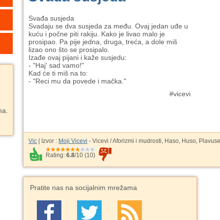
Svađa susjeda
Svadaju se dva susjeda za među. Ovaj jedan uđe u
kuću i počne piti rakiju. Kako je livao malo je
prosipao. Pa pije jedna, druga, treća, a dole miš
lizao ono što se prosipalo.
Izađe ovaj pijani i kaže susjedu:
- "Haj' sad vamo!"
Kad će ti miš na to:
- "Reci mu da povede i mačka."
#vicevi
ma.
Vic
| Izvor :
Moji Vicevi
- Vicevi / Aforizmi i mudrosti, Haso, Huso, Plavuse
Rating:
6.8
/
10
(
10
)
Pratite nas na socijalnim mrežama