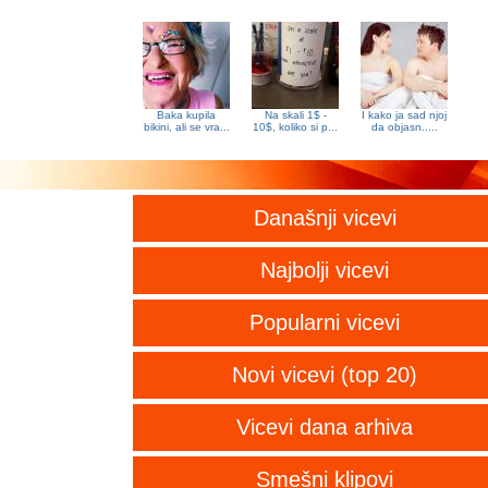
Baka kupila
Na skali 1$ -
I kako ja sad njoj
bikini, ali se vra...
10$, koliko si p...
da objasn.....
Današnji vicevi
Najbolji vicevi
Popularni vicevi
Novi vicevi (top 20)
Vicevi dana arhiva
Smešni klipovi