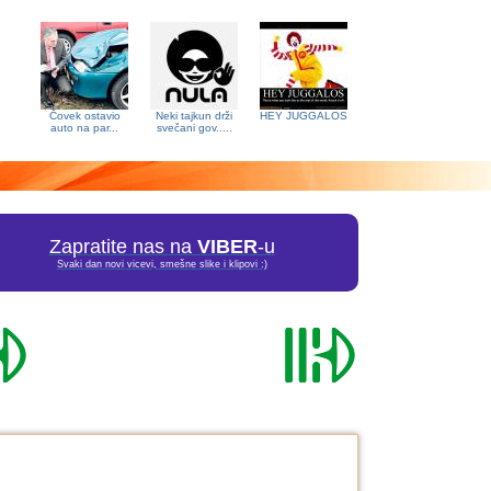
Čovek ostavio
Neki tajkun drži
HEY JUGGALOS
auto na par...
svečani gov.....
Zapratite nas na
VIBER
-u
Svaki dan novi vicevi, smešne slike i klipovi :)