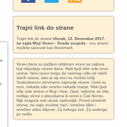
Trajni link do strane
Trajni link do strane
Utorak, 12. Decembar 2017.
sa sajta Moji Vicevi - Svađa susjeda
- ovu stranu
možete sačuvati kao Bookmark.
ci
Vicevi dana su pažljivo odabrani vicevi sa sajtova
koji objavljuju viceve dana. Neki ljudi više vole nove
viceve. Novi vicevi mogu da nasmeju više od nekih
starih viceva, iako je taj novi vic možda lošiji.
Svakodnevno serviramo najnovije viceve. Uvek su
e
novi, nekada više smešni nekada manje. Neki ljudi
više vole viceve o Muji i Hasi. Opet, nekome se više
sviđaju vicevi o plavušama ili vicevi o Čak Norisu.
Nije moguće sve ukuse zadovoljiti. Pored smešnih
viceva, na sajtu možete naći i smešne slike i
smešne video klipove. Za nekoga sve. Za svakoga
po nešto.