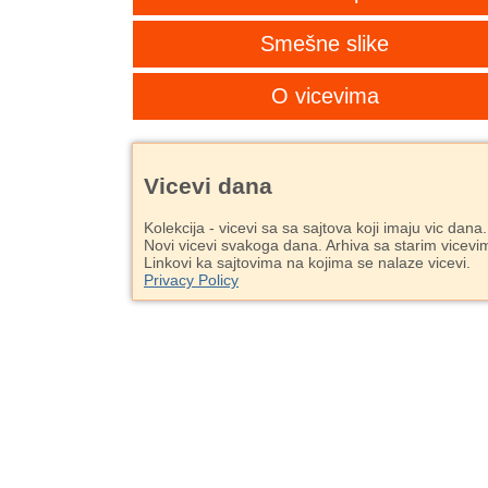
Smešne slike
O vicevima
Vicevi dana
Kolekcija - vicevi sa sa sajtova koji imaju vic dana.
Novi vicevi svakoga dana. Arhiva sa starim vicevi
Linkovi ka sajtovima na kojima se nalaze vicevi.
Privacy Policy