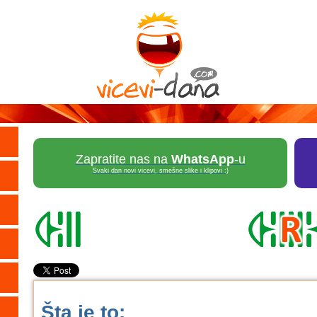
Zapratite nas na
WhatsApp
-u
Svaki dan novi vicevi, smešne slike i klipovi :)
Šta je to: