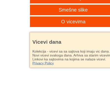
Smešne slike
O vicevima
Vicevi dana
Kolekcija - vicevi sa sa sajtova koji imaju vic dana.
Novi vicevi svakoga dana. Arhiva sa starim vicevi
Linkovi ka sajtovima na kojima se nalaze vicevi.
Privacy Policy