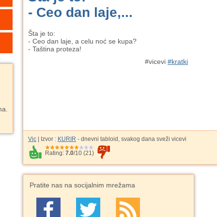
- Ceo dan laje,...
Šta je to:
- Ceo dan laje, a celu noć se kupa?
- Taština proteza!
#vicevi
#kratki
ma.
Vic
| Izvor :
KURIR
- dnevni tabloid, svakog dana sveži vicevi
Rating:
7.0
/
10
(
21
)
Pratite nas na socijalnim mrežama