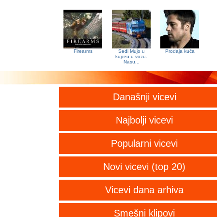
Firearms
Sedi Mujo u
Prodaja kuća
kupeu u vozu.
Nasu...
Današnji vicevi
Najbolji vicevi
Popularni vicevi
Novi vicevi (top 20)
Vicevi dana arhiva
Smešni klipovi