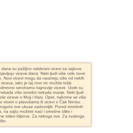
i dana su pažljivo odabrani vicevi sa sajtova
bjavljuju viceve dana. Neki ljudi više vole nove
e. Novi vicevi mogu da nasmeju više od nekih
 viceva, iako je taj novi vic možda lošiji.
dnevno serviramo najnovije viceve. Uvek su
 nekada više smešni nekada manje. Neki ljudi
vole viceve o Muji i Hasi. Opet, nekome se više
ju vicevi o plavušama ili vicevi o Čak Norisu.
moguće sve ukuse zadovoljiti. Pored smešnih
a, na sajtu možete naći i smešne slike i
e video klipove. Za nekoga sve. Za svakoga
što.