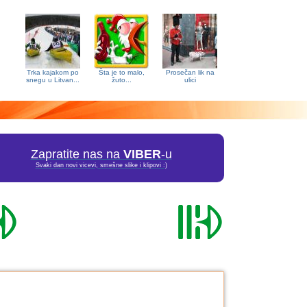
Trka kajakom po
Šta je to malo,
Prosečan lik na
snegu u Litvan...
žuto...
ulici
Zapratite nas na
VIBER
-u
Svaki dan novi vicevi, smešne slike i klipovi :)