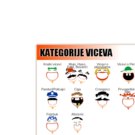
Kratki vicevi
Mujo, Haso,
Vicevi o
Vicevi o Peri
Fata, Bosanci
plavušama
Panduri/Policajci
Ciga
Crnogorci
Prvoaprilsk
šale
Fejzbuk
Aforizmi