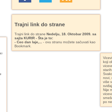
Trajni link do strane
Trajni link do strane
Nedelju, 18. Oktobar 2009. sa
sajta KURIR - Šta je to:
- Ceo dan laje,...
- ovu stranu možete sačuvati kao
Bookmark.
ci
Vicev
koji o
vicev
starih
Svako
e
novi,
više 
sviđa
Nije 
vicev
smešn
po ne