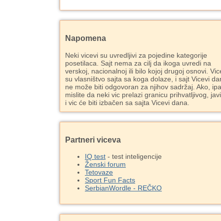
Napomena
Neki vicevi su uvredljivi za pojedine kategorije
posetilaca. Sajt nema za cilj da ikoga uvredi na
verskoj, nacionalnoj ili bilo kojoj drugoj osnovi. Vic
su vlasništvo sajta sa koga dolaze, i sajt Vicevi d
ne može biti odgovoran za njihov sadržaj. Ako, ipa
mislite da neki vic prelazi granicu prihvatljivog, jav
i vic će biti izbačen sa sajta Vicevi dana.
Partneri viceva
IQ test
- test inteligencije
Ženski forum
Tetovaze
Sport Fun Facts
SerbianWordle - REČKO