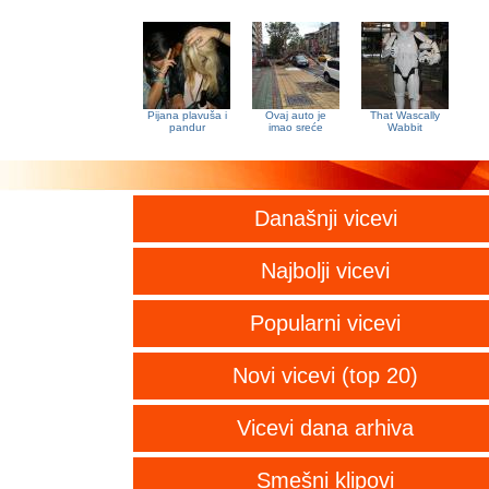
Pijana plavuša i
Ovaj auto je
That Wascally
pandur
imao sreće
Wabbit
Današnji vicevi
Najbolji vicevi
Popularni vicevi
Novi vicevi (top 20)
Vicevi dana arhiva
Smešni klipovi