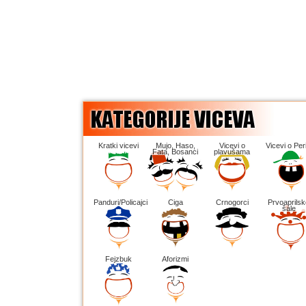
Kratki vicevi
Mujo, Haso,
Vicevi o
Vicevi o Peri
Fata, Bosanci
plavušama
Panduri/Policajci
Ciga
Crnogorci
Prvoaprilsk
šale
Fejzbuk
Aforizmi