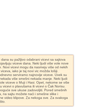
i dana su pažljivo odabrani vicevi sa sajtova
bjavljuju viceve dana. Neki ljudi više vole nove
e. Novi vicevi mogu da nasmeju više od nekih
 viceva, iako je taj novi vic možda lošiji.
dnevno serviramo najnovije viceve. Uvek su
 nekada više smešni nekada manje. Neki ljudi
vole viceve o Muji i Hasi. Opet, nekome se više
ju vicevi o plavušama ili vicevi o Čak Norisu.
moguće sve ukuse zadovoljiti. Pored smešnih
a, na sajtu možete naći i smešne slike i
e video klipove. Za nekoga sve. Za svakoga
što.