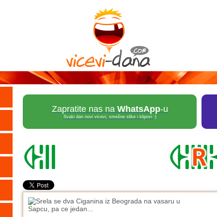
Zapratite nas na
WhatsApp
-u
Svaki dan novi vicevi, smešne slike i klipovi :)