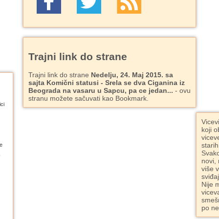
Trajni link do strane
Trajni link do strane
Nedelju, 24. Maj 2015. sa
sajta Komični statusi - Srela se dva Ciganina iz
Beograda na vasaru u Sapcu, pa ce jedan...
- ovu
stranu možete sačuvati kao Bookmark.
ci
Vicev
koji o
vicev
starih
e
Svako
novi,
više 
sviđa
Nije 
vicev
smešn
po ne