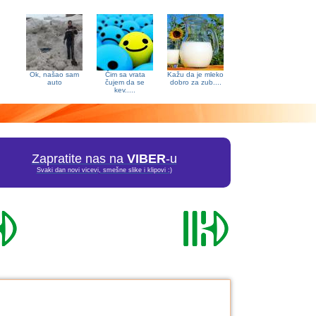
Ok, našao sam
Čim sa vrata
Kažu da je mleko
auto
čujem da se
dobro za zub....
kev.....
Zapratite nas na
VIBER
-u
Svaki dan novi vicevi, smešne slike i klipovi :)