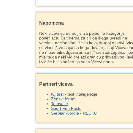
Napomena
Neki vicevi su uvredljivi za pojedine kategorije
posetilaca. Sajt nema za cilj da ikoga uvredi na
verskoj, nacionalnoj ili bilo kojoj drugoj osnovi. Vic
su vlasništvo sajta sa koga dolaze, i sajt Vicevi d
ne može biti odgovoran za njihov sadržaj. Ako, ipa
mislite da neki vic prelazi granicu prihvatljivog, jav
i vic će biti izbačen sa sajta Vicevi dana.
Partneri viceva
IQ test
- test inteligencije
Ženski forum
Tetovaze
Sport Fun Facts
SerbianWordle - REČKO