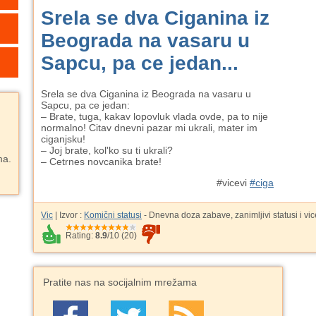
Srela se dva Ciganina iz
Beograda na vasaru u
Sapcu, pa ce jedan...
Srela se dva Ciganina iz Beograda na vasaru u
Sapcu, pa ce jedan:
– Brate, tuga, kakav lopovluk vlada ovde, pa to nije
normalno! Citav dnevni pazar mi ukrali, mater im
ciganjsku!
– Joj brate, kol'ko su ti ukrali?
ma.
– Cetrnes novcanika brate!
#vicevi
#ciga
Vic
| Izvor :
Komični statusi
- Dnevna doza zabave, zanimljivi statusi i vic
Rating:
8.9
/
10
(
20
)
Pratite nas na socijalnim mrežama