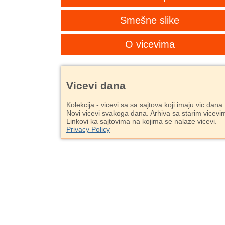
Smešne slike
O vicevima
Vicevi dana
Kolekcija - vicevi sa sa sajtova koji imaju vic dana.
Novi vicevi svakoga dana. Arhiva sa starim vicevi
Linkovi ka sajtovima na kojima se nalaze vicevi.
Privacy Policy