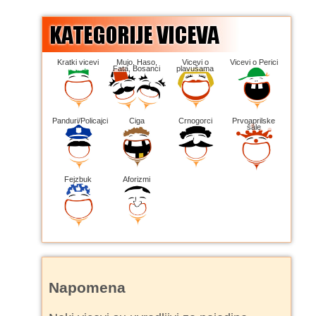
Kratki vicevi
Mujo, Haso,
Vicevi o
Vicevi o Perici
Fata, Bosanci
plavušama
Panduri/Policajci
Ciga
Crnogorci
Prvoaprilske
šale
Fejzbuk
Aforizmi
Napomena