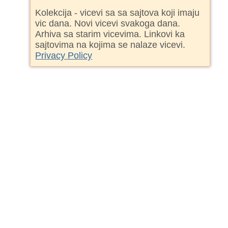
Kolekcija - vicevi sa sa sajtova koji imaju
vic dana. Novi vicevi svakoga dana.
Arhiva sa starim vicevima. Linkovi ka
sajtovima na kojima se nalaze vicevi.
Privacy Policy