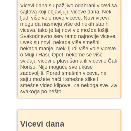
Vicevi dana su pažljivo odabrani vicevi sa
sajtova koji objavljuju viceve dana. Neki
ljudi više vole nove viceve. Novi vicevi
mogu da nasmeju više od nekih starih
viceva, iako je taj novi vic možda lošiji.
Svakodnevno serviramo najnovije viceve.
Uvek su novi, nekada više smešni
nekada manje. Neki ljudi više vole viceve
o Muji i Hasi. Opet, nekome se više
sviđaju vicevi o plavušama ili vicevi o Čak
Norisu. Nije moguće sve ukuse
zadovoljiti. Pored smešnih viceva, na
sajtu možete naći i smešne slike i
smešne video klipove. Za nekoga sve. Za
svakoga po nešto.
Vicevi dana