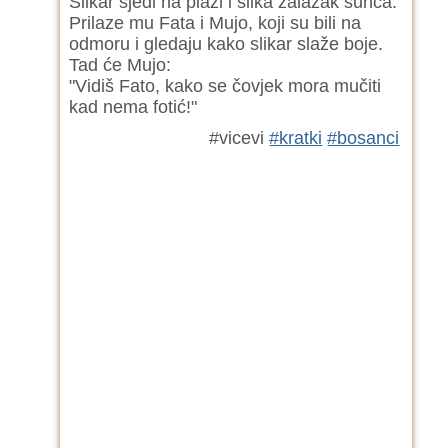
Slikar sjedi na plaži i slika zalazak sunca.
Prilaze mu Fata i Mujo, koji su bili na
odmoru i gledaju kako slikar slaže boje.
Tad će Mujo:
"Vidiš Fato, kako se čovjek mora mučiti
kad nema fotić!"
#vicevi
#kratki
#bosanci