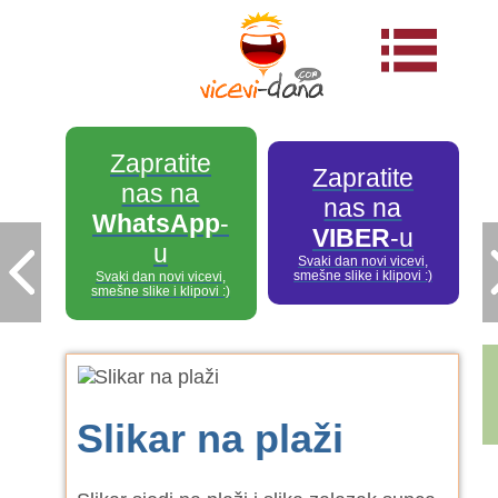
Zapratite
Zapratite
nas na
nas na
WhatsApp
-
VIBER
-u
u
Svaki dan novi vicevi,
smešne slike i klipovi :)
Svaki dan novi vicevi,
smešne slike i klipovi :)
Slikar na plaži