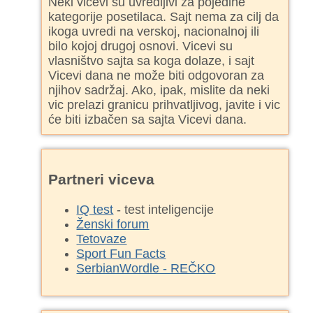
Neki vicevi su uvredljivi za pojedine
kategorije posetilaca. Sajt nema za cilj da
ikoga uvredi na verskoj, nacionalnoj ili
bilo kojoj drugoj osnovi. Vicevi su
vlasništvo sajta sa koga dolaze, i sajt
Vicevi dana ne može biti odgovoran za
njihov sadržaj. Ako, ipak, mislite da neki
vic prelazi granicu prihvatljivog, javite i vic
će biti izbačen sa sajta Vicevi dana.
Partneri viceva
IQ test
- test inteligencije
Ženski forum
Tetovaze
Sport Fun Facts
SerbianWordle - REČKO