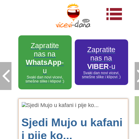
Zapratite
Zapratite
nas na
nas na
WhatsApp
-
VIBER
-u
u
Svaki dan novi vicevi,
smešne slike i klipovi :)
Svaki dan novi vicevi,
smešne slike i klipovi :)
Sjedi Mujo u kafani
i pije ko...