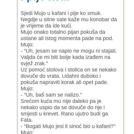
Sjedi Mujo u kafani i pije ko smuk.
Negdje u sitne sate kaže mu konobar da
je vrijeme da ide kući.
Mujo onako totalno pijan pokuša da
ustane ali istog momenta pade na pod.
Mujo:
- "Uh, jesam se napio ne mogu ni stajati.
Valjda će mi biti bolje kada izađem na
svjež zrak."
Uz pomoć stolova i stolica on se nekako
dovuče do vrata. Udahni duboko i
pokuša napraviti korak ali opet pade.
Mujo:
- "Uh, baš sam se nalizo."
Srećom kuća mu nije daleko pa je
nekako uspio da se dovuče do nje i
smjesti u krevet. Rano ujutro budi ga
Fata.
- "Bogati Mujo jesi li sinoć bio u kafani?"
Mujo: