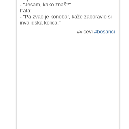
- "Jesam, kako znaš?"
Fata:
- "Pa zvao je konobar, kaže zaboravio si
invalidska kolica."
#vicevi
#bosanci