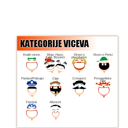
Kratki vicevi
Mujo, Haso,
Vicevi o
Vicevi o Perici
Fata, Bosanci
plavušama
Panduri/Policajci
Ciga
Crnogorci
Prvoaprilske
šale
Fejzbuk
Aforizmi