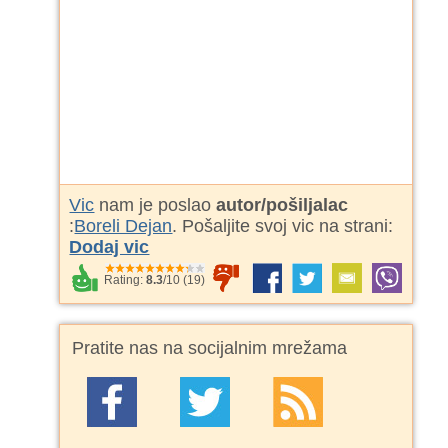
Vic
nam je poslao
autor/pošiljalac
:
Boreli Dejan
. Pošaljite svoj vic na strani:
Dodaj vic
Rating:
8.3
/
10
(
19
)
Pratite nas na socijalnim mrežama