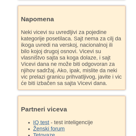
Napomena
Neki vicevi su uvredljivi za pojedine
kategorije posetilaca. Sajt nema za cilj da
ikoga uvredi na verskoj, nacionalnoj ili
bilo kojoj drugoj osnovi. Vicevi su
vlasništvo sajta sa koga dolaze, i sajt
Vicevi dana ne može biti odgovoran za
njihov sadržaj. Ako, ipak, mislite da neki
vic prelazi granicu prihvatljivog, javite i vic
će biti izbačen sa sajta Vicevi dana.
Partneri viceva
IQ test
- test inteligencije
Ženski forum
Tetovaze