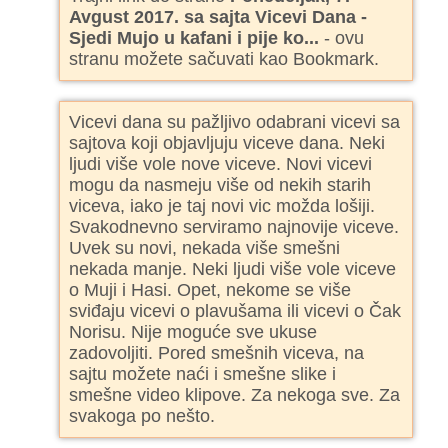
Avgust 2017. sa sajta Vicevi Dana -
Sjedi Mujo u kafani i pije ko...
- ovu
stranu možete sačuvati kao Bookmark.
Vicevi dana su pažljivo odabrani vicevi sa
sajtova koji objavljuju viceve dana. Neki
ljudi više vole nove viceve. Novi vicevi
mogu da nasmeju više od nekih starih
viceva, iako je taj novi vic možda lošiji.
Svakodnevno serviramo najnovije viceve.
Uvek su novi, nekada više smešni
nekada manje. Neki ljudi više vole viceve
o Muji i Hasi. Opet, nekome se više
sviđaju vicevi o plavušama ili vicevi o Čak
Norisu. Nije moguće sve ukuse
zadovoljiti. Pored smešnih viceva, na
sajtu možete naći i smešne slike i
smešne video klipove. Za nekoga sve. Za
svakoga po nešto.