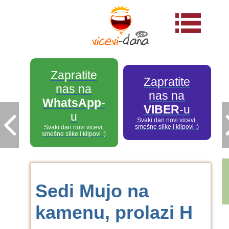
Zapratite
Zapratite
nas na
nas na
WhatsApp
-
VIBER
-u
u
Svaki dan novi vicevi,
smešne slike i klipovi :)
Svaki dan novi vicevi,
smešne slike i klipovi :)
Sedi Mujo na
kamenu, prolazi H