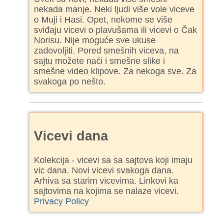
nekada manje. Neki ljudi više vole viceve
o Muji i Hasi. Opet, nekome se više
sviđaju vicevi o plavušama ili vicevi o Čak
Norisu. Nije moguće sve ukuse
zadovoljiti. Pored smešnih viceva, na
sajtu možete naći i smešne slike i
smešne video klipove. Za nekoga sve. Za
svakoga po nešto.
Vicevi dana
Kolekcija - vicevi sa sa sajtova koji imaju
vic dana. Novi vicevi svakoga dana.
Arhiva sa starim vicevima. Linkovi ka
sajtovima na kojima se nalaze vicevi.
Privacy Policy