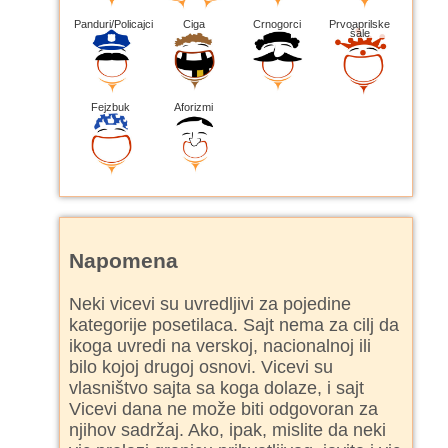
Panduri/Policajci
Ciga
Crnogorci
Prvoaprilske
šale
Fejzbuk
Aforizmi
Napomena
Neki vicevi su uvredljivi za pojedine
kategorije posetilaca. Sajt nema za cilj da
ikoga uvredi na verskoj, nacionalnoj ili
bilo kojoj drugoj osnovi. Vicevi su
vlasništvo sajta sa koga dolaze, i sajt
Vicevi dana ne može biti odgovoran za
njihov sadržaj. Ako, ipak, mislite da neki