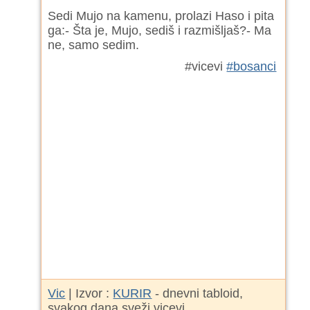
Sedi Mujo na kamenu, prolazi Haso i pita
ga:- Šta je, Mujo, sediš i razmišljaš?- Ma
ne, samo sedim.
#vicevi
#bosanci
Vic
| Izvor :
KURIR
- dnevni tabloid,
svakog dana sveži vicevi