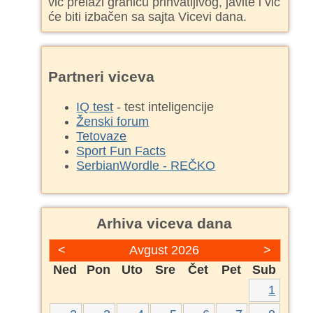
vic prelazi granicu prihvatljivog, javite i vic
će biti izbačen sa sajta Vicevi dana.
Partneri viceva
IQ test
- test inteligencije
Ženski forum
Tetovaze
Sport Fun Facts
SerbianWordle - REČKO
Arhiva viceva dana
<
Avgust 2026
>
Ned
Pon
Uto
Sre
Čet
Pet
Sub
1