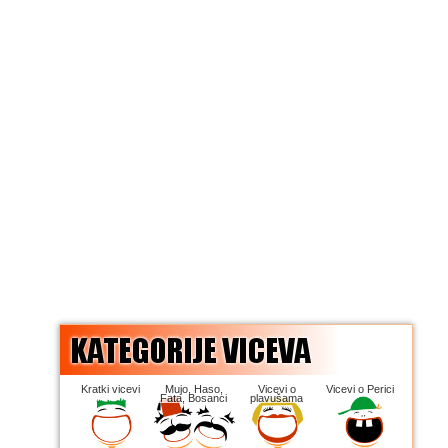
Kratki vicevi
Mujo, Haso,
Vicevi o
Vicevi o Perici
Fata, Bosanci
plavušama