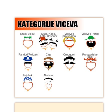
Kratki vicevi
Mujo, Haso,
Vicevi o
Vicevi o Perici
Fata, Bosanci
plavušama
Panduri/Policajci
Ciga
Crnogorci
Prvoaprilske
šale
Fejzbuk
Aforizmi