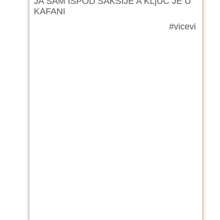
JA SAM ISPOD SAKSIJE A KLjUC JE U
KAFANI
#vicevi