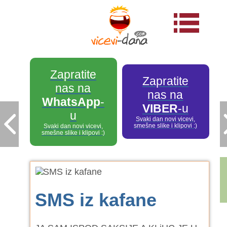
Zapratite
Zapratite
nas na
nas na
WhatsApp
-
VIBER
-u
u
Svaki dan novi vicevi,
smešne slike i klipovi :)
Svaki dan novi vicevi,
smešne slike i klipovi :)
SMS iz kafane