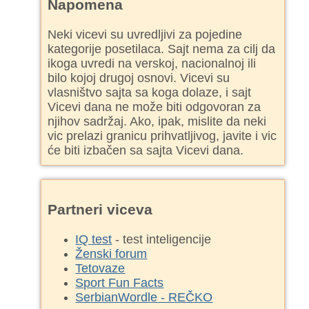
Napomena
Neki vicevi su uvredljivi za pojedine
kategorije posetilaca. Sajt nema za cilj da
ikoga uvredi na verskoj, nacionalnoj ili
bilo kojoj drugoj osnovi. Vicevi su
vlasništvo sajta sa koga dolaze, i sajt
Vicevi dana ne može biti odgovoran za
njihov sadržaj. Ako, ipak, mislite da neki
vic prelazi granicu prihvatljivog, javite i vic
će biti izbačen sa sajta Vicevi dana.
Partneri viceva
IQ test
- test inteligencije
Ženski forum
Tetovaze
Sport Fun Facts
SerbianWordle - REČKO