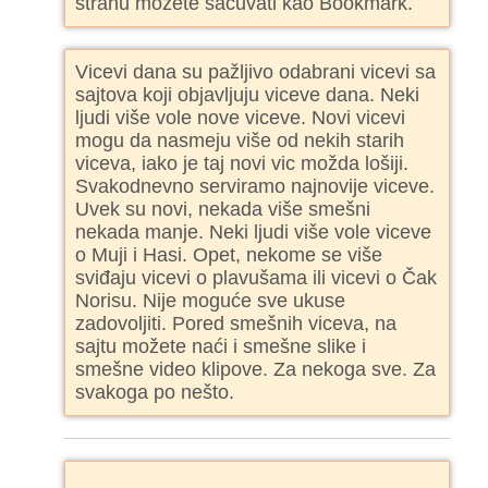
stranu možete sačuvati kao Bookmark.
Vicevi dana su pažljivo odabrani vicevi sa
sajtova koji objavljuju viceve dana. Neki
ljudi više vole nove viceve. Novi vicevi
mogu da nasmeju više od nekih starih
viceva, iako je taj novi vic možda lošiji.
Svakodnevno serviramo najnovije viceve.
Uvek su novi, nekada više smešni
nekada manje. Neki ljudi više vole viceve
o Muji i Hasi. Opet, nekome se više
sviđaju vicevi o plavušama ili vicevi o Čak
Norisu. Nije moguće sve ukuse
zadovoljiti. Pored smešnih viceva, na
sajtu možete naći i smešne slike i
smešne video klipove. Za nekoga sve. Za
svakoga po nešto.