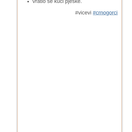
Vratio se kući pješke.
#vicevi
#crnogorci