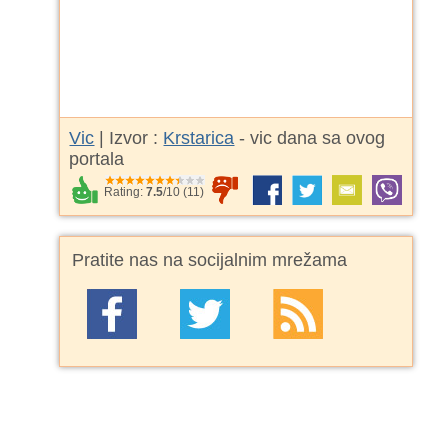
Vic
| Izvor :
Krstarica
- vic dana sa ovog
portala
Rating:
7.5
/
10
(
11
)
Pratite nas na socijalnim mrežama