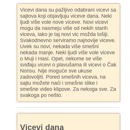
Vicevi dana su pažljivo odabrani vicevi sa
sajtova koji objavljuju viceve dana. Neki
ljudi više vole nove viceve. Novi vicevi
mogu da nasmeju više od nekih starih
viceva, iako je taj novi vic možda lošiji.
Svakodnevno serviramo najnovije viceve.
Uvek su novi, nekada više smešni
nekada manje. Neki ljudi više vole viceve
o Muji i Hasi. Opet, nekome se više
sviđaju vicevi o plavušama ili vicevi o Čak
Norisu. Nije moguće sve ukuse
zadovoljiti. Pored smešnih viceva, na
sajtu možete naći i smešne slike i
smešne video klipove. Za nekoga sve. Za
svakoga po nešto.
Vicevi dana