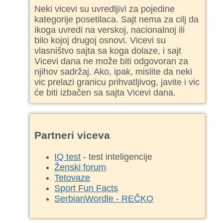
Neki vicevi su uvredljivi za pojedine
kategorije posetilaca. Sajt nema za cilj da
ikoga uvredi na verskoj, nacionalnoj ili
bilo kojoj drugoj osnovi. Vicevi su
vlasništvo sajta sa koga dolaze, i sajt
Vicevi dana ne može biti odgovoran za
njihov sadržaj. Ako, ipak, mislite da neki
vic prelazi granicu prihvatljivog, javite i vic
će biti izbačen sa sajta Vicevi dana.
Partneri viceva
IQ test
- test inteligencije
Ženski forum
Tetovaze
Sport Fun Facts
SerbianWordle - REČKO