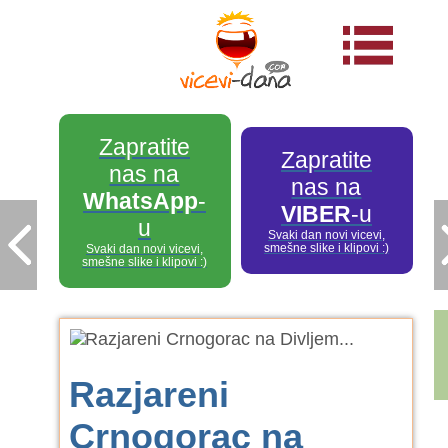
Zapratite
Zapratite
nas na
nas na
WhatsApp
-
VIBER
-u
u
Svaki dan novi vicevi,
smešne slike i klipovi :)
Svaki dan novi vicevi,
smešne slike i klipovi :)
Razjareni
Crnogorac na