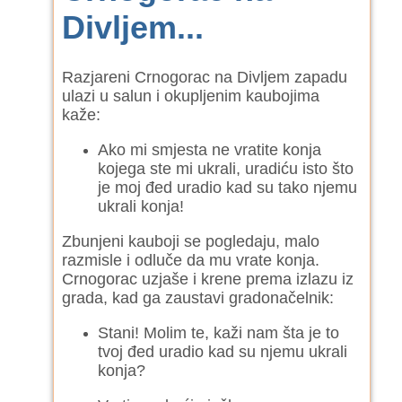
Divljem...
Razjareni Crnogorac na Divljem zapadu
ulazi u salun i okupljenim kaubojima
kaže:
Ako mi smjesta ne vratite konja
kojega ste mi ukrali, uradiću isto što
je moj đed uradio kad su tako njemu
ukrali konja!
Zbunjeni kauboji se pogledaju, malo
razmisle i odluče da mu vrate konja.
Crnogorac uzjaše i krene prema izlazu iz
grada, kad ga zaustavi gradonačelnik:
Stani! Molim te, kaži nam šta je to
tvoj đed uradio kad su njemu ukrali
konja?