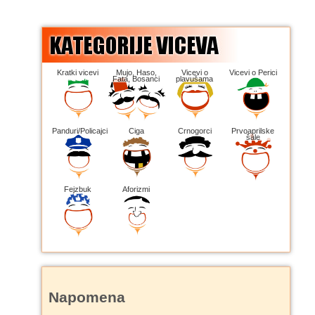
Kratki vicevi
Mujo, Haso,
Vicevi o
Vicevi o Perici
Fata, Bosanci
plavušama
Panduri/Policajci
Ciga
Crnogorci
Prvoaprilske
šale
Fejzbuk
Aforizmi
Napomena