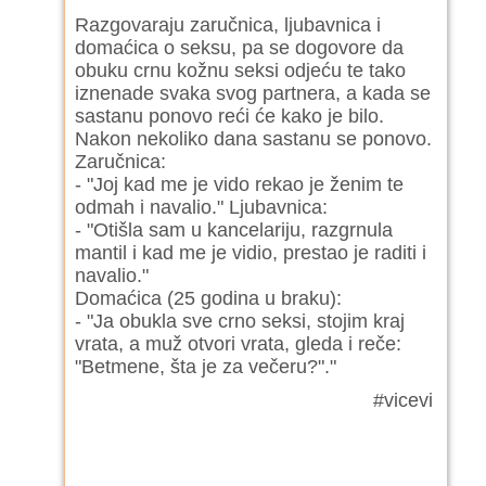
Razgovaraju zaručnica, ljubavnica i
domaćica o seksu, pa se dogovore da
obuku crnu kožnu seksi odjeću te tako
iznenade svaka svog partnera, a kada se
sastanu ponovo reći će kako je bilo.
Nakon nekoliko dana sastanu se ponovo.
Zaručnica:
- "Joj kad me je vido rekao je ženim te
odmah i navalio." Ljubavnica:
- "Otišla sam u kancelariju, razgrnula
mantil i kad me je vidio, prestao je raditi i
navalio."
Domaćica (25 godina u braku):
- "Ja obukla sve crno seksi, stojim kraj
vrata, a muž otvori vrata, gleda i reče:
"Betmene, šta je za večeru?"."
#vicevi