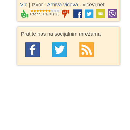
Vic
| Izvor :
Arhiva viceva
- vicevi.net
Rating:
7.1
/
10
(
36
)
Pratite nas na socijalnim mrežama