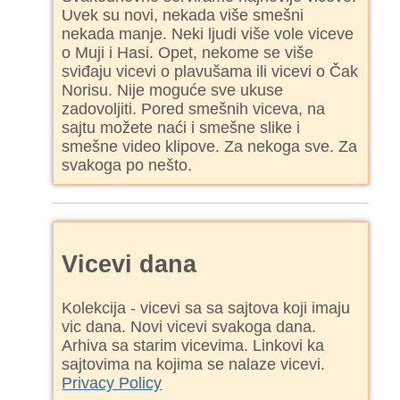
Uvek su novi, nekada više smešni
nekada manje. Neki ljudi više vole viceve
o Muji i Hasi. Opet, nekome se više
sviđaju vicevi o plavušama ili vicevi o Čak
Norisu. Nije moguće sve ukuse
zadovoljiti. Pored smešnih viceva, na
sajtu možete naći i smešne slike i
smešne video klipove. Za nekoga sve. Za
svakoga po nešto.
Vicevi dana
Kolekcija - vicevi sa sa sajtova koji imaju
vic dana. Novi vicevi svakoga dana.
Arhiva sa starim vicevima. Linkovi ka
sajtovima na kojima se nalaze vicevi.
Privacy Policy