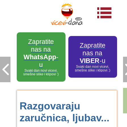
Zapratite
Zapratite
nas na
nas na
WhatsApp
-
VIBER
-u
u
Svaki dan novi vicevi,
smešne slike i klipovi :)
Svaki dan novi vicevi,
smešne slike i klipovi :)
Razgovaraju
zaručnica, ljubav...