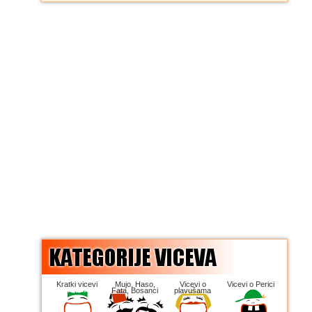
Kratki vicevi
Mujo, Haso,
Vicevi o
Vicevi o Perici
Fata, Bosanci
plavušama