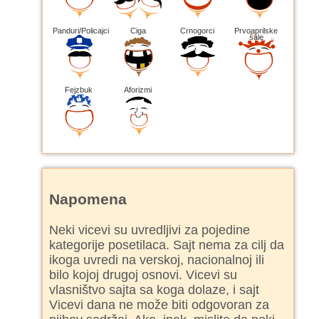
Panduri/Policajci
Ciga
Crnogorci
Prvoaprilske
šale
Fejzbuk
Aforizmi
Napomena
Neki vicevi su uvredljivi za pojedine
kategorije posetilaca. Sajt nema za cilj da
ikoga uvredi na verskoj, nacionalnoj ili
bilo kojoj drugoj osnovi. Vicevi su
vlasništvo sajta sa koga dolaze, i sajt
Vicevi dana ne može biti odgovoran za