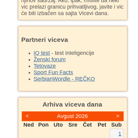
njihov sadržaj. Ako, ipak, mislite da neki
vic prelazi granicu prihvatljivog, javite i vic
će biti izbačen sa sajta Vicevi dana.
Partneri viceva
IQ test
- test inteligencije
Ženski forum
Tetovaze
Sport Fun Facts
SerbianWordle - REČKO
Arhiva viceva dana
<
Avgust 2026
>
Ned
Pon
Uto
Sre
Čet
Pet
Sub
1