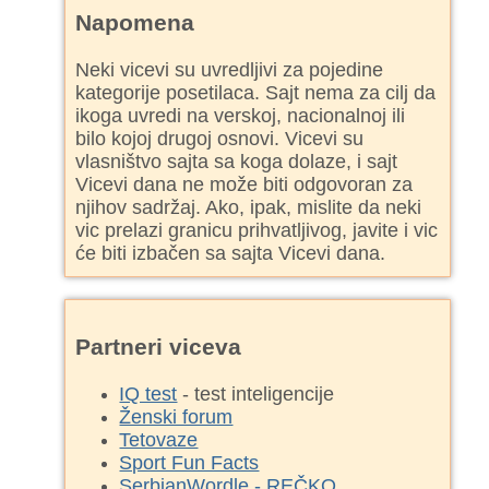
Napomena
Neki vicevi su uvredljivi za pojedine
kategorije posetilaca. Sajt nema za cilj da
ikoga uvredi na verskoj, nacionalnoj ili
bilo kojoj drugoj osnovi. Vicevi su
vlasništvo sajta sa koga dolaze, i sajt
Vicevi dana ne može biti odgovoran za
njihov sadržaj. Ako, ipak, mislite da neki
vic prelazi granicu prihvatljivog, javite i vic
će biti izbačen sa sajta Vicevi dana.
Partneri viceva
IQ test
- test inteligencije
Ženski forum
Tetovaze
Sport Fun Facts
SerbianWordle - REČKO