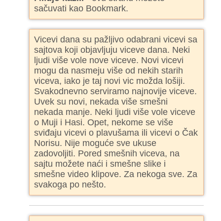
sačuvati kao Bookmark.
Vicevi dana su pažljivo odabrani vicevi sa
sajtova koji objavljuju viceve dana. Neki
ljudi više vole nove viceve. Novi vicevi
mogu da nasmeju više od nekih starih
viceva, iako je taj novi vic možda lošiji.
Svakodnevno serviramo najnovije viceve.
Uvek su novi, nekada više smešni
nekada manje. Neki ljudi više vole viceve
o Muji i Hasi. Opet, nekome se više
sviđaju vicevi o plavušama ili vicevi o Čak
Norisu. Nije moguće sve ukuse
zadovoljiti. Pored smešnih viceva, na
sajtu možete naći i smešne slike i
smešne video klipove. Za nekoga sve. Za
svakoga po nešto.