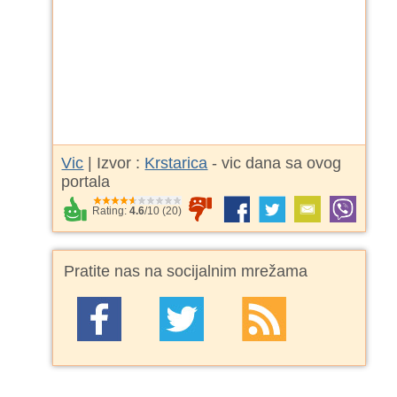
Vic
| Izvor :
Krstarica
- vic dana sa ovog
portala
Rating:
4.6
/
10
(
20
)
Pratite nas na socijalnim mrežama