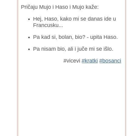
Pričaju Mujo i Haso i Mujo kaže:
Hej, Haso, kako mi se danas ide u
Francusku...
Pa kad si, bolan, bio? - upita Haso.
Pa nisam bio, ali i juče mi se išlo.
#vicevi
#kratki
#bosanci