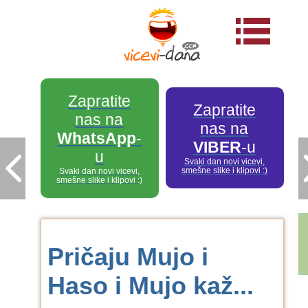
Zapratite
Zapratite
nas na
nas na
WhatsApp
-
VIBER
-u
u
Svaki dan novi vicevi,
smešne slike i klipovi :)
Svaki dan novi vicevi,
smešne slike i klipovi :)
Pričaju Mujo i
Haso i Mujo kaž...