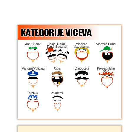
Kratki vicevi
Mujo, Haso,
Vicevi o
Vicevi o Perici
Fata, Bosanci
plavušama
Panduri/Policajci
Ciga
Crnogorci
Prvoaprilske
šale
Fejzbuk
Aforizmi