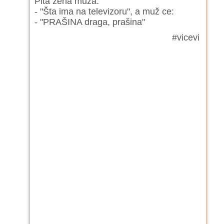
Pita žena muža:
- "Šta ima na televizoru", a muž ce:
- "PRAŠINA draga, prašina"
#vicevi