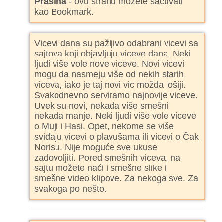
Prašina
- ovu stranu možete sačuvati
kao Bookmark.
Vicevi dana su pažljivo odabrani vicevi sa
sajtova koji objavljuju viceve dana. Neki
ljudi više vole nove viceve. Novi vicevi
mogu da nasmeju više od nekih starih
viceva, iako je taj novi vic možda lošiji.
Svakodnevno serviramo najnovije viceve.
Uvek su novi, nekada više smešni
nekada manje. Neki ljudi više vole viceve
o Muji i Hasi. Opet, nekome se više
sviđaju vicevi o plavušama ili vicevi o Čak
Norisu. Nije moguće sve ukuse
zadovoljiti. Pored smešnih viceva, na
sajtu možete naći i smešne slike i
smešne video klipove. Za nekoga sve. Za
svakoga po nešto.