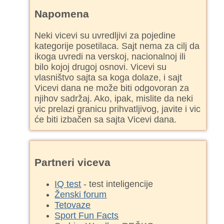
Napomena
Neki vicevi su uvredljivi za pojedine
kategorije posetilaca. Sajt nema za cilj da
ikoga uvredi na verskoj, nacionalnoj ili
bilo kojoj drugoj osnovi. Vicevi su
vlasništvo sajta sa koga dolaze, i sajt
Vicevi dana ne može biti odgovoran za
njihov sadržaj. Ako, ipak, mislite da neki
vic prelazi granicu prihvatljivog, javite i vic
će biti izbačen sa sajta Vicevi dana.
Partneri viceva
IQ test
- test inteligencije
Ženski forum
Tetovaze
Sport Fun Facts