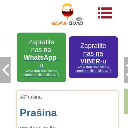
Zapratite
Zapratite
nas na
nas na
WhatsApp
-
VIBER
-u
u
Svaki dan novi vicevi,
smešne slike i klipovi :)
Svaki dan novi vicevi,
smešne slike i klipovi :)
Prašina