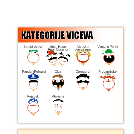
Kratki vicevi
Mujo, Haso,
Vicevi o
Vicevi o Perici
Fata, Bosanci
plavušama
Panduri/Policajci
Ciga
Crnogorci
Prvoaprilske
šale
Fejzbuk
Aforizmi