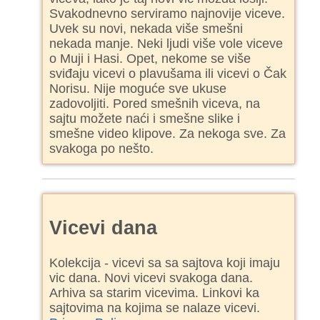
Svakodnevno serviramo najnovije viceve.
Uvek su novi, nekada više smešni
nekada manje. Neki ljudi više vole viceve
o Muji i Hasi. Opet, nekome se više
sviđaju vicevi o plavušama ili vicevi o Čak
Norisu. Nije moguće sve ukuse
zadovoljiti. Pored smešnih viceva, na
sajtu možete naći i smešne slike i
smešne video klipove. Za nekoga sve. Za
svakoga po nešto.
Vicevi dana
Kolekcija - vicevi sa sa sajtova koji imaju
vic dana. Novi vicevi svakoga dana.
Arhiva sa starim vicevima. Linkovi ka
sajtovima na kojima se nalaze vicevi.