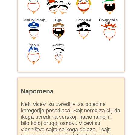
Panduri/Policajci
Ciga
Crnogorci
Prvoaprilske
šale
Fejzbuk
Aforizmi
Napomena
Neki vicevi su uvredljivi za pojedine
kategorije posetilaca. Sajt nema za cilj da
ikoga uvredi na verskoj, nacionalnoj ili
bilo kojoj drugoj osnovi. Vicevi su
vlasništvo sajta sa koga dolaze, i sajt