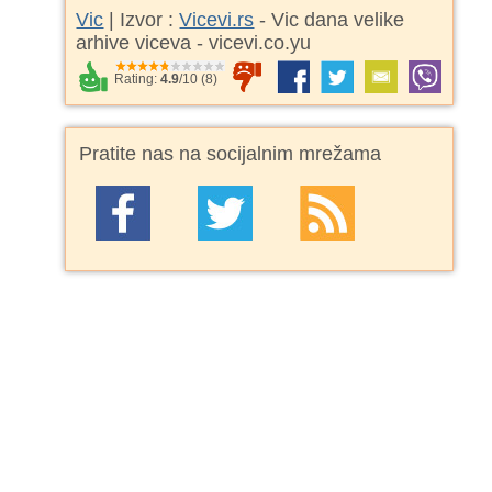
Vic
| Izvor :
Vicevi.rs
- Vic dana velike
arhive viceva - vicevi.co.yu
Rating:
4.9
/
10
(
8
)
Pratite nas na socijalnim mrežama