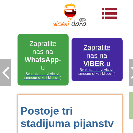
Zapratite
Zapratite
nas na
nas na
WhatsApp
-
VIBER
-u
u
Svaki dan novi vicevi,
smešne slike i klipovi :)
Svaki dan novi vicevi,
smešne slike i klipovi :)
Postoje tri
stadijuma pijanstv