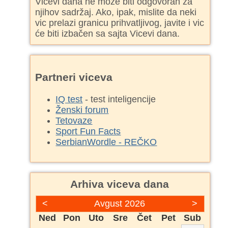
Vicevi dana ne može biti odgovoran za
njihov sadržaj. Ako, ipak, mislite da neki
vic prelazi granicu prihvatljivog, javite i vic
će biti izbačen sa sajta Vicevi dana.
Partneri viceva
IQ test
- test inteligencije
Ženski forum
Tetovaze
Sport Fun Facts
SerbianWordle - REČKO
Arhiva viceva dana
<
Avgust 2026
>
Ned
Pon
Uto
Sre
Čet
Pet
Sub