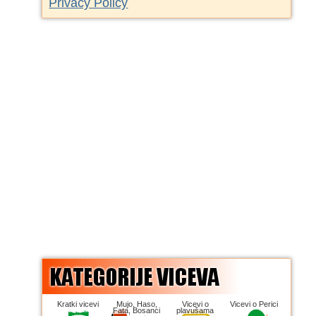
Privacy Policy
Kratki vicevi
Mujo, Haso,
Vicevi o
Vicevi o Perici
Fata, Bosanci
plavušama