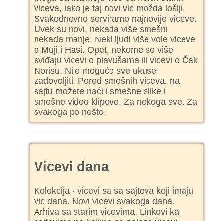
viceva, iako je taj novi vic možda lošiji.
Svakodnevno serviramo najnovije viceve.
Uvek su novi, nekada više smešni
nekada manje. Neki ljudi više vole viceve
o Muji i Hasi. Opet, nekome se više
sviđaju vicevi o plavušama ili vicevi o Čak
Norisu. Nije moguće sve ukuse
zadovoljiti. Pored smešnih viceva, na
sajtu možete naći i smešne slike i
smešne video klipove. Za nekoga sve. Za
svakoga po nešto.
Vicevi dana
Kolekcija - vicevi sa sa sajtova koji imaju
vic dana. Novi vicevi svakoga dana.
Arhiva sa starim vicevima. Linkovi ka