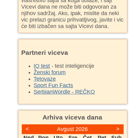
vlasništvo sajta sa koga dolaze, i sajt
Vicevi dana ne može biti odgovoran za
njihov sadržaj. Ako, ipak, mislite da neki
vic prelazi granicu prihvatljivog, javite i vic
će biti izbačen sa sajta Vicevi dana.
Partneri viceva
IQ test
- test inteligencije
Ženski forum
Tetovaze
Sport Fun Facts
SerbianWordle - REČKO
Arhiva viceva dana
<
Avgust 2026
>
Ned
Pon
Uto
Sre
Čet
Pet
Sub