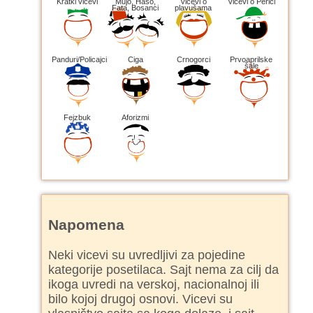
Kratki vicevi
Mujo, Haso,
Vicevi o
Vicevi o Perici
Fata, Bosanci
plavušama
Panduri/Policajci
Ciga
Crnogorci
Prvoaprilske
šale
Fejzbuk
Aforizmi
Napomena
Neki vicevi su uvredljivi za pojedine
kategorije posetilaca. Sajt nema za cilj da
ikoga uvredi na verskoj, nacionalnoj ili
bilo kojoj drugoj osnovi. Vicevi su