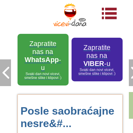
Zapratite
Zapratite
nas na
nas na
WhatsApp
-
VIBER
-u
u
Svaki dan novi vicevi,
smešne slike i klipovi :)
Svaki dan novi vicevi,
smešne slike i klipovi :)
Posle saobraćajne
nesre&#...