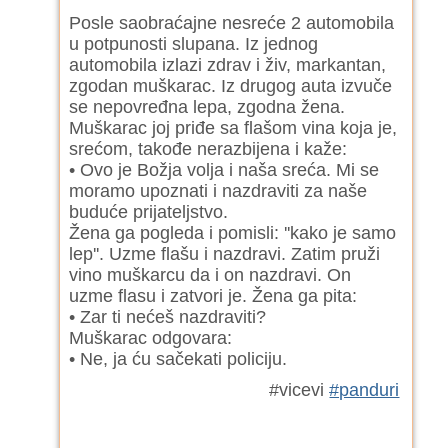
Posle saobraćajne nesreće 2 automobila
u potpunosti slupana. Iz jednog
automobila izlazi zdrav i živ, markantan,
zgodan muškarac. Iz drugog auta izvuče
se nepovređna lepa, zgodna žena.
Muškarac joj priđe sa flašom vina koja je,
srećom, takođe nerazbijena i kaže:
• Ovo je Božja volja i naša sreća. Mi se
moramo upoznati i nazdraviti za naše
buduće prijateljstvo.
Žena ga pogleda i pomisli: ''kako je samo
lep''. Uzme flašu i nazdravi. Zatim pruži
vino muškarcu da i on nazdravi. On
uzme flasu i zatvori je. Žena ga pita:
• Zar ti nećeš nazdraviti?
Muškarac odgovara:
• Ne, ja ću sačekati policiju.
#vicevi
#panduri