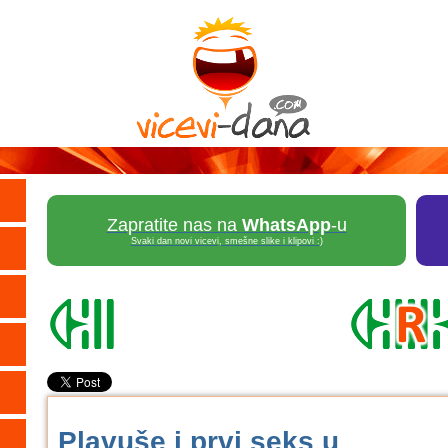
Zapratite nas na
WhatsApp
-u
Svaki dan novi vicevi, smešne slike i klipovi :)
Plavuše i prvi seks u