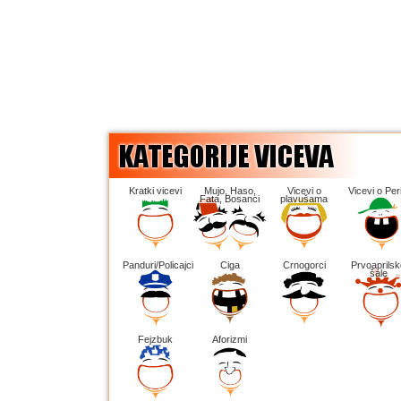
Kratki vicevi
Mujo, Haso,
Vicevi o
Vicevi o Peri
Fata, Bosanci
plavušama
Panduri/Policajci
Ciga
Crnogorci
Prvoaprilsk
šale
Fejzbuk
Aforizmi