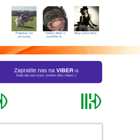
Poljubac na
Otišao Mujo u
Mujo priča Husi...
vencanju
zoološki vr...
Zapratite nas na
VIBER
-u
Svaki dan novi vicevi, smešne slike i klipovi :)