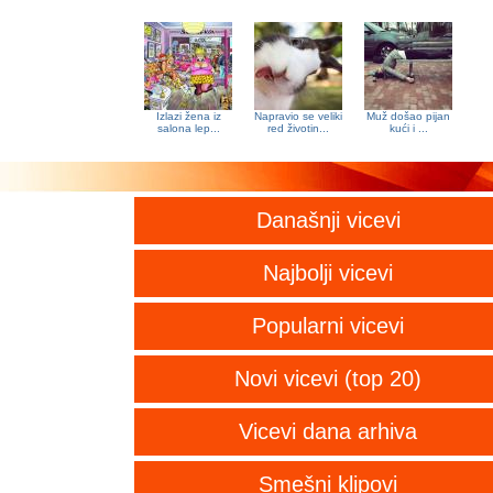
Izlazi žena iz
Napravio se veliki
Muž došao pijan
salona lep...
red životin...
kući i ...
Današnji vicevi
Najbolji vicevi
Popularni vicevi
Novi vicevi (top 20)
Vicevi dana arhiva
Smešni klipovi