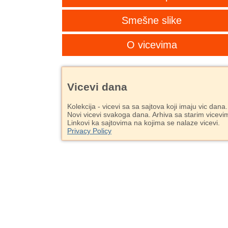
Smešne slike
O vicevima
Vicevi dana
Kolekcija - vicevi sa sa sajtova koji imaju vic dana.
Novi vicevi svakoga dana. Arhiva sa starim vicevi
Linkovi ka sajtovima na kojima se nalaze vicevi.
Privacy Policy