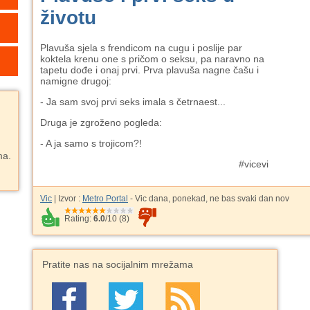
životu
Plavuša sjela s frendicom na cugu i poslije par
koktela krenu one s pričom o seksu, pa naravno na
tapetu dođe i onaj prvi. Prva plavuša nagne čašu i
namigne drugoj:
- Ja sam svoj prvi seks imala s četrnaest...
Druga je zgroženo pogleda:
- A ja samo s trojicom?!
ma.
#vicevi
Vic
| Izvor :
Metro Portal
- Vic dana, ponekad, ne bas svaki dan nov
Rating:
6.0
/
10
(
8
)
Pratite nas na socijalnim mrežama