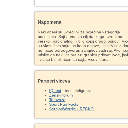
Napomena
Neki vicevi su uvredljivi za pojedine kategorije
posetilaca. Sajt nema za cilj da ikoga uvredi na
verskoj, nacionalnoj ili bilo kojoj drugoj osnovi. Vic
su vlasništvo sajta sa koga dolaze, i sajt Vicevi d
ne može biti odgovoran za njihov sadržaj. Ako, ipa
mislite da neki vic prelazi granicu prihvatljivog, jav
i vic će biti izbačen sa sajta Vicevi dana.
Partneri viceva
IQ test
- test inteligencije
Ženski forum
Tetovaze
Sport Fun Facts
SerbianWordle - REČKO