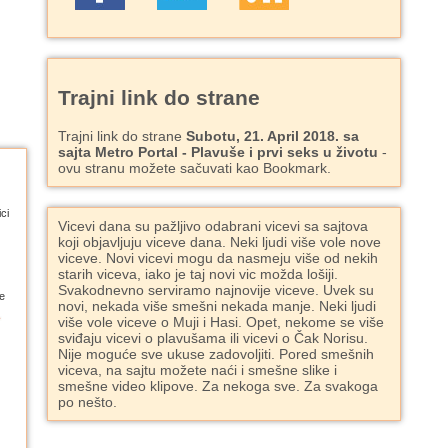
Trajni link do strane
Trajni link do strane
Subotu, 21. April 2018. sa
sajta Metro Portal - Plavuše i prvi seks u životu
-
ovu stranu možete sačuvati kao Bookmark.
ci
Vicevi dana su pažljivo odabrani vicevi sa sajtova
koji objavljuju viceve dana. Neki ljudi više vole nove
viceve. Novi vicevi mogu da nasmeju više od nekih
starih viceva, iako je taj novi vic možda lošiji.
Svakodnevno serviramo najnovije viceve. Uvek su
e
novi, nekada više smešni nekada manje. Neki ljudi
više vole viceve o Muji i Hasi. Opet, nekome se više
sviđaju vicevi o plavušama ili vicevi o Čak Norisu.
Nije moguće sve ukuse zadovoljiti. Pored smešnih
viceva, na sajtu možete naći i smešne slike i
smešne video klipove. Za nekoga sve. Za svakoga
po nešto.