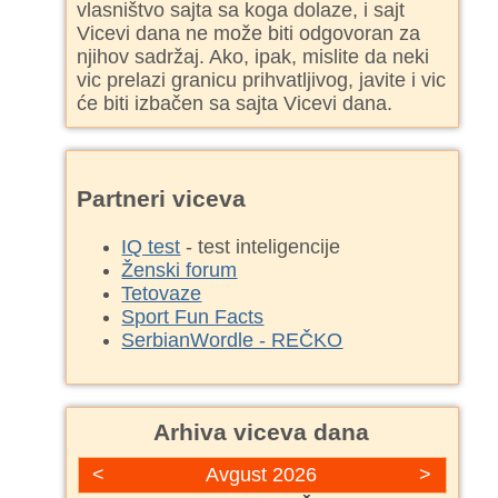
vlasništvo sajta sa koga dolaze, i sajt
Vicevi dana ne može biti odgovoran za
njihov sadržaj. Ako, ipak, mislite da neki
vic prelazi granicu prihvatljivog, javite i vic
će biti izbačen sa sajta Vicevi dana.
Partneri viceva
IQ test
- test inteligencije
Ženski forum
Tetovaze
Sport Fun Facts
SerbianWordle - REČKO
Arhiva viceva dana
<
Avgust 2026
>