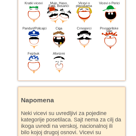
Kratki vicevi
Mujo, Haso,
Vicevi o
Vicevi o Perici
Fata, Bosanci
plavušama
Panduri/Policajci
Ciga
Crnogorci
Prvoaprilske
šale
Fejzbuk
Aforizmi
Napomena
Neki vicevi su uvredljivi za pojedine
kategorije posetilaca. Sajt nema za cilj da
ikoga uvredi na verskoj, nacionalnoj ili
bilo kojoj drugoj osnovi. Vicevi su