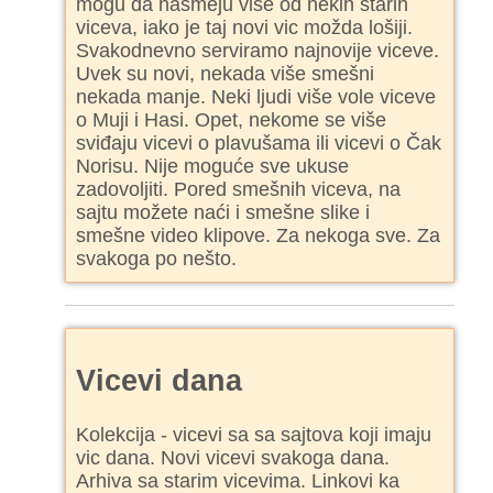
mogu da nasmeju više od nekih starih
viceva, iako je taj novi vic možda lošiji.
Svakodnevno serviramo najnovije viceve.
Uvek su novi, nekada više smešni
nekada manje. Neki ljudi više vole viceve
o Muji i Hasi. Opet, nekome se više
sviđaju vicevi o plavušama ili vicevi o Čak
Norisu. Nije moguće sve ukuse
zadovoljiti. Pored smešnih viceva, na
sajtu možete naći i smešne slike i
smešne video klipove. Za nekoga sve. Za
svakoga po nešto.
Vicevi dana
Kolekcija - vicevi sa sa sajtova koji imaju
vic dana. Novi vicevi svakoga dana.
Arhiva sa starim vicevima. Linkovi ka