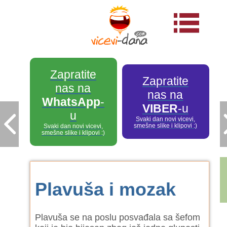
Zapratite
Zapratite
nas na
nas na
WhatsApp
-
VIBER
-u
u
Svaki dan novi vicevi,
smešne slike i klipovi :)
Svaki dan novi vicevi,
smešne slike i klipovi :)
Plavuša i mozak
Plavuša se na poslu posvađala sa šefom