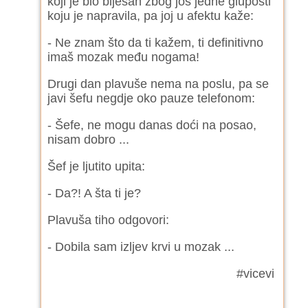
koji je bio bijesan zbog još jedne gluposti
koju je napravila, pa joj u afektu kaže:
- Ne znam što da ti kažem, ti definitivno
imaš mozak među nogama!
Drugi dan plavuše nema na poslu, pa se
javi šefu negdje oko pauze telefonom:
- Šefe, ne mogu danas doći na posao,
nisam dobro ...
Šef je ljutito upita:
- Da?! A šta ti je?
Plavuša tiho odgovori:
- Dobila sam izljev krvi u mozak ...
#vicevi