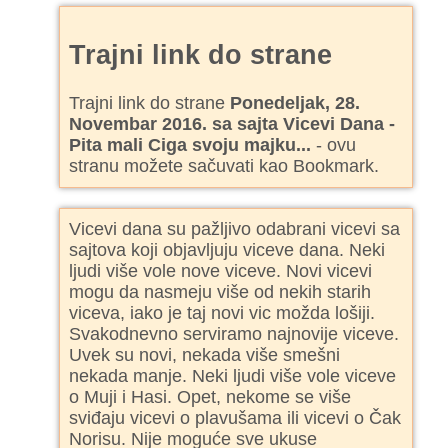
Trajni link do strane
Trajni link do strane
Ponedeljak, 28.
Novembar 2016. sa sajta Vicevi Dana -
Pita mali Ciga svoju majku...
- ovu
stranu možete sačuvati kao Bookmark.
Vicevi dana su pažljivo odabrani vicevi sa
sajtova koji objavljuju viceve dana. Neki
ljudi više vole nove viceve. Novi vicevi
mogu da nasmeju više od nekih starih
viceva, iako je taj novi vic možda lošiji.
Svakodnevno serviramo najnovije viceve.
Uvek su novi, nekada više smešni
nekada manje. Neki ljudi više vole viceve
o Muji i Hasi. Opet, nekome se više
sviđaju vicevi o plavušama ili vicevi o Čak
Norisu. Nije moguće sve ukuse