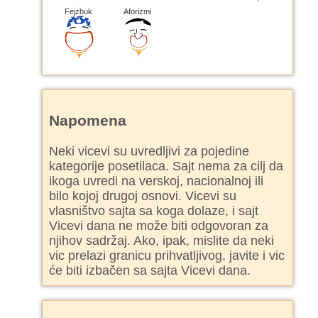
Fejzbuk
Aforizmi
Napomena
Neki vicevi su uvredljivi za pojedine
kategorije posetilaca. Sajt nema za cilj da
ikoga uvredi na verskoj, nacionalnoj ili
bilo kojoj drugoj osnovi. Vicevi su
vlasništvo sajta sa koga dolaze, i sajt
Vicevi dana ne može biti odgovoran za
njihov sadržaj. Ako, ipak, mislite da neki
vic prelazi granicu prihvatljivog, javite i vic
će biti izbačen sa sajta Vicevi dana.