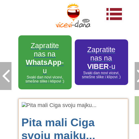
Zapratite
Zapratite
nas na
nas na
WhatsApp
-
VIBER
-u
u
Svaki dan novi vicevi,
smešne slike i klipovi :)
Svaki dan novi vicevi,
smešne slike i klipovi :)
Pita mali Ciga
svoju majku...