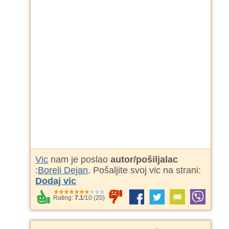
Vic
nam je poslao
autor/pošiljalac
:
Boreli Dejan
. Pošaljite svoj vic na strani:
Dodaj vic
Rating:
7.1
/
10
(
20
)