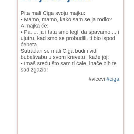
Pita mali Ciga svoju majku:
• Mamo, mamo, kako sam se ja rodio?
A majka će:
• Pa, ... ja i tata smo legli da spavamo ... i
ujutru, kad smo se probudili, ti bio ispod
ćebeta.
Sutradan se mali Ciga budi i vidi
bubašvabu u svom krevetu i kaže joj:
• Imaš sreću što sam ti ćale, inače bih te
sad zgazio!
#vicevi
#ciga