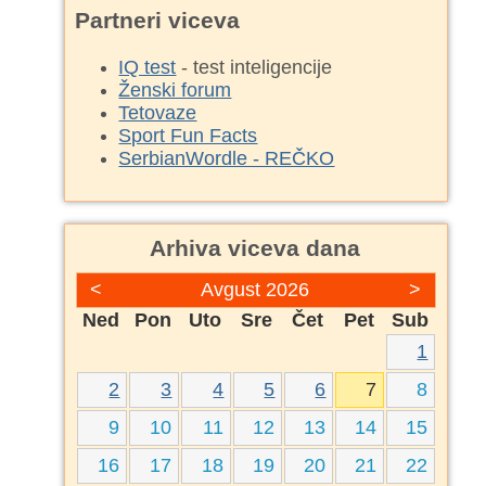
Partneri viceva
IQ test
- test inteligencije
Ženski forum
Tetovaze
Sport Fun Facts
SerbianWordle - REČKO
Arhiva viceva dana
<
Avgust 2026
>
Ned
Pon
Uto
Sre
Čet
Pet
Sub
1
2
3
4
5
6
7
8
9
10
11
12
13
14
15
16
17
18
19
20
21
22