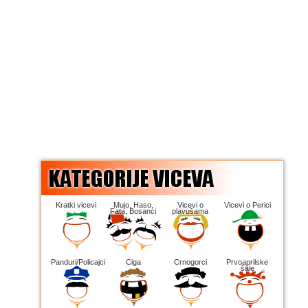
Kratki vicevi
Mujo, Haso,
Vicevi o
Vicevi o Perici
Fata, Bosanci
plavušama
Panduri/Policajci
Ciga
Crnogorci
Prvoaprilske
šale