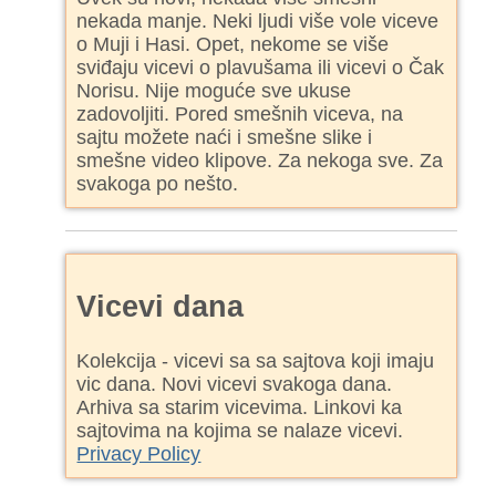
nekada manje. Neki ljudi više vole viceve
o Muji i Hasi. Opet, nekome se više
sviđaju vicevi o plavušama ili vicevi o Čak
Norisu. Nije moguće sve ukuse
zadovoljiti. Pored smešnih viceva, na
sajtu možete naći i smešne slike i
smešne video klipove. Za nekoga sve. Za
svakoga po nešto.
Vicevi dana
Kolekcija - vicevi sa sa sajtova koji imaju
vic dana. Novi vicevi svakoga dana.
Arhiva sa starim vicevima. Linkovi ka
sajtovima na kojima se nalaze vicevi.
Privacy Policy