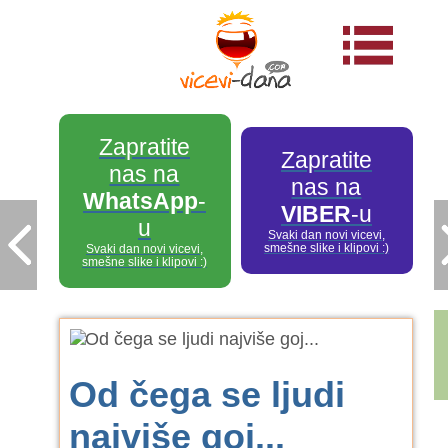
Zapratite
Zapratite
nas na
nas na
WhatsApp
-
VIBER
-u
u
Svaki dan novi vicevi,
smešne slike i klipovi :)
Svaki dan novi vicevi,
smešne slike i klipovi :)
Od čega se ljudi
najviše goj...