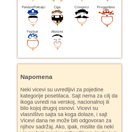
Panduri/Policajci
Ciga
Crnogorci
Prvoaprilske
šale
Fejzbuk
Aforizmi
Napomena
Neki vicevi su uvredljivi za pojedine
kategorije posetilaca. Sajt nema za cilj da
ikoga uvredi na verskoj, nacionalnoj ili
bilo kojoj drugoj osnovi. Vicevi su
vlasništvo sajta sa koga dolaze, i sajt
Vicevi dana ne može biti odgovoran za
njihov sadržaj. Ako, ipak, mislite da neki