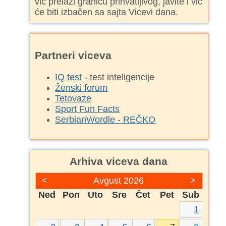
vic prelazi granicu prihvatljivog, javite i vic
će biti izbačen sa sajta Vicevi dana.
Partneri viceva
IQ test
- test inteligencije
Ženski forum
Tetovaze
Sport Fun Facts
SerbianWordle - REČKO
Arhiva viceva dana
<
Avgust 2026
>
Ned
Pon
Uto
Sre
Čet
Pet
Sub
1