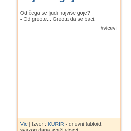
Od čega se ljudi najviše goje?
- Od greote... Greota da se baci.
#vicevi
Vic
| Izvor :
KURIR
- dnevni tabloid,
svakog dana sveži vicevi