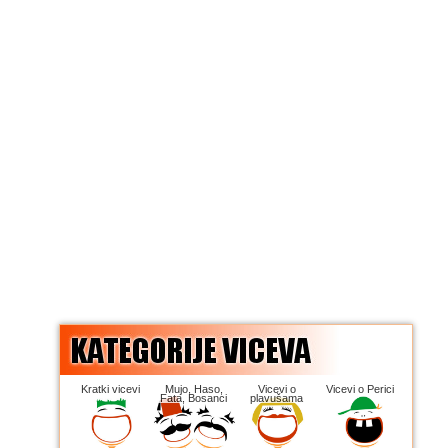
Kratki vicevi
Mujo, Haso,
Vicevi o
Vicevi o Perici
Fata, Bosanci
plavušama