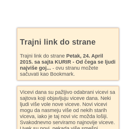
Trajni link do strane
Trajni link do strane
Petak, 24. April
2015. sa sajta KURIR - Od čega se ljudi
najviše goj...
- ovu stranu možete
sačuvati kao Bookmark.
Vicevi dana su pažljivo odabrani vicevi sa
sajtova koji objavljuju viceve dana. Neki
ljudi više vole nove viceve. Novi vicevi
mogu da nasmeju više od nekih starih
viceva, iako je taj novi vic možda lošiji.
Svakodnevno serviramo najnovije viceve.
Uvek su novi, nekada više smešni