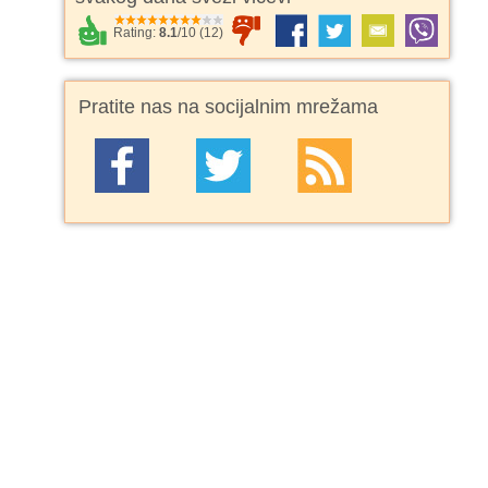
Rating:
8.1
/
10
(
12
)
Pratite nas na socijalnim mrežama