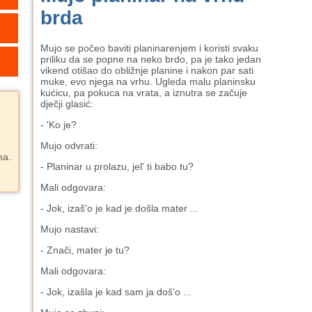
brda
Mujo se počeo baviti planinarenjem i koristi svaku
priliku da se popne na neko brdo, pa je tako jedan
vikend otišao do obližnje planine i nakon par sati
muke, evo njega na vrhu. Ugleda malu planinsku
kućicu, pa pokuca na vrata, a iznutra se začuje
dječji glasić:
- 'Ko je?
Mujo odvrati:
ma.
- Planinar u prolazu, jel' ti babo tu?
Mali odgovara:
- Jok, izaš'o je kad je došla mater ...
Mujo nastavi:
- Znači, mater je tu?
Mali odgovara:
- Jok, izašla je kad sam ja doš'o ...