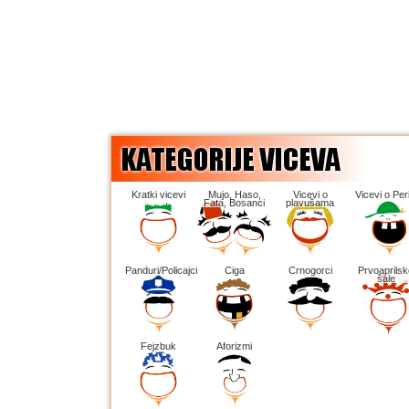
Kratki vicevi
Mujo, Haso,
Vicevi o
Vicevi o Peri
Fata, Bosanci
plavušama
Panduri/Policajci
Ciga
Crnogorci
Prvoaprilsk
šale
Fejzbuk
Aforizmi