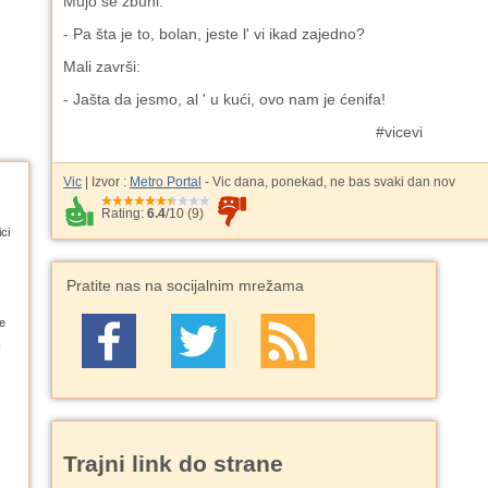
Mujo se zbuni:
- Pa šta je to, bolan, jeste l' vi ikad zajedno?
Mali završi:
- Jašta da jesmo, al ' u kući, ovo nam je ćenifa!
#vicevi
Vic
| Izvor :
Metro Portal
- Vic dana, ponekad, ne bas svaki dan nov
Rating:
6.4
/
10
(
9
)
ci
Pratite nas na socijalnim mrežama
e
Trajni link do strane