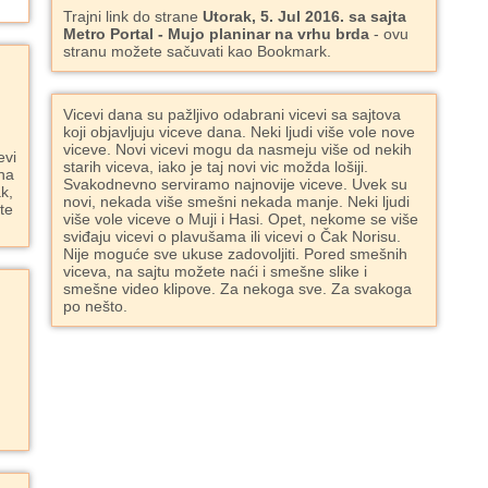
Trajni link do strane
Utorak, 5. Jul 2016. sa sajta
Metro Portal - Mujo planinar na vrhu brda
- ovu
stranu možete sačuvati kao Bookmark.
Vicevi dana su pažljivo odabrani vicevi sa sajtova
koji objavljuju viceve dana. Neki ljudi više vole nove
viceve. Novi vicevi mogu da nasmeju više od nekih
evi
starih viceva, iako je taj novi vic možda lošiji.
ana
Svakodnevno serviramo najnovije viceve. Uvek su
k,
novi, nekada više smešni nekada manje. Neki ljudi
ite
više vole viceve o Muji i Hasi. Opet, nekome se više
sviđaju vicevi o plavušama ili vicevi o Čak Norisu.
Nije moguće sve ukuse zadovoljiti. Pored smešnih
viceva, na sajtu možete naći i smešne slike i
smešne video klipove. Za nekoga sve. Za svakoga
po nešto.