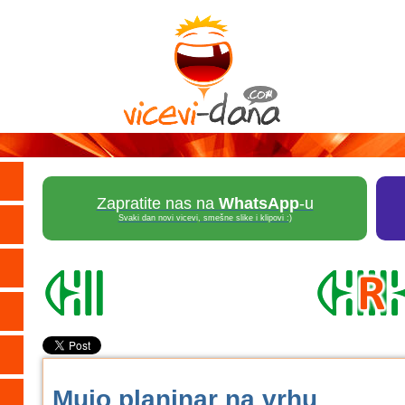
Zapratite nas na
WhatsApp
-u
Svaki dan novi vicevi, smešne slike i klipovi :)
Mujo planinar na vrhu