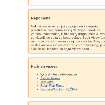
Napomena
Neki vicevi su uvredljivi za pojedine kategorije
posetilaca. Sajt nema za cilj da ikoga uvredi na
verskoj, nacionalnoj ili bilo kojoj drugoj osnovi. Vic
su vlasništvo sajta sa koga dolaze, i sajt Vicevi d
ne može biti odgovoran za njihov sadržaj. Ako, ipa
mislite da neki vic prelazi granicu prihvatljivog, jav
i vic će biti izbačen sa sajta Vicevi dana.
Partneri viceva
IQ test
- test inteligencije
Ženski forum
Tetovaze
Sport Fun Facts
SerbianWordle - REČKO