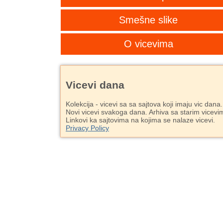
Smešne slike
O vicevima
Vicevi dana
Kolekcija - vicevi sa sa sajtova koji imaju vic dana.
Novi vicevi svakoga dana. Arhiva sa starim vicevi
Linkovi ka sajtovima na kojima se nalaze vicevi.
Privacy Policy