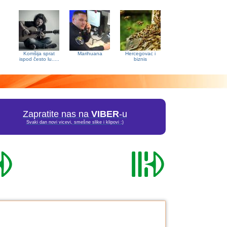
Komšija sprat
Marihuana
Hercegovac i
ispod često lu.....
biznis
Zapratite nas na
VIBER
-u
Svaki dan novi vicevi, smešne slike i klipovi :)