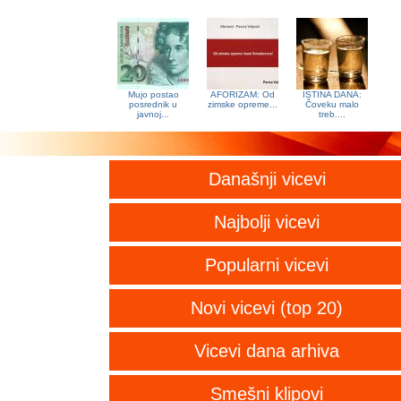
Mujo postao
AFORIZAM: Od
ISTINA DANA:
posrednik u
zimske opreme...
Čoveku malo
javnoj...
treb....
Današnji vicevi
Najbolji vicevi
Popularni vicevi
Novi vicevi (top 20)
Vicevi dana arhiva
Smešni klipovi