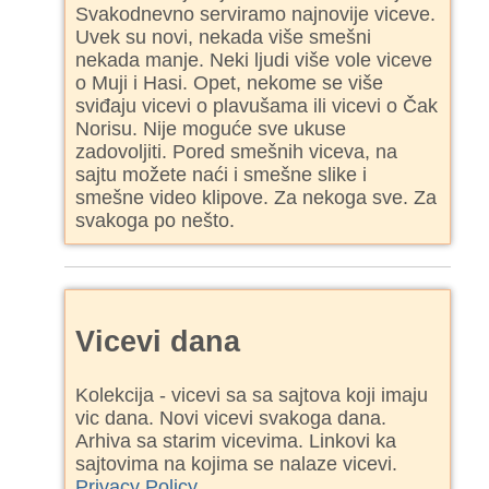
Svakodnevno serviramo najnovije viceve.
Uvek su novi, nekada više smešni
nekada manje. Neki ljudi više vole viceve
o Muji i Hasi. Opet, nekome se više
sviđaju vicevi o plavušama ili vicevi o Čak
Norisu. Nije moguće sve ukuse
zadovoljiti. Pored smešnih viceva, na
sajtu možete naći i smešne slike i
smešne video klipove. Za nekoga sve. Za
svakoga po nešto.
Vicevi dana
Kolekcija - vicevi sa sa sajtova koji imaju
vic dana. Novi vicevi svakoga dana.
Arhiva sa starim vicevima. Linkovi ka
sajtovima na kojima se nalaze vicevi.
Privacy Policy