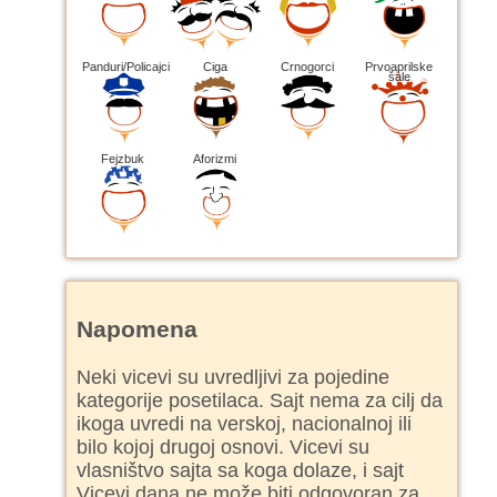
Panduri/Policajci
Ciga
Crnogorci
Prvoaprilske
šale
Fejzbuk
Aforizmi
Napomena
Neki vicevi su uvredljivi za pojedine
kategorije posetilaca. Sajt nema za cilj da
ikoga uvredi na verskoj, nacionalnoj ili
bilo kojoj drugoj osnovi. Vicevi su
vlasništvo sajta sa koga dolaze, i sajt
Vicevi dana ne može biti odgovoran za