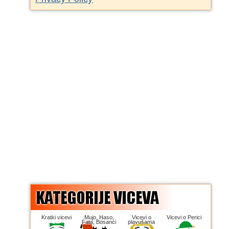
Kratki vicevi
Mujo, Haso,
Vicevi o
Vicevi o Perici
Fata, Bosanci
plavušama