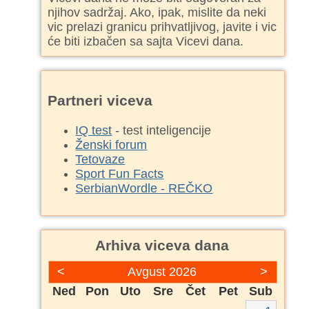
njihov sadržaj. Ako, ipak, mislite da neki
vic prelazi granicu prihvatljivog, javite i vic
će biti izbačen sa sajta Vicevi dana.
Partneri viceva
IQ test
- test inteligencije
Ženski forum
Tetovaze
Sport Fun Facts
SerbianWordle - REČKO
Arhiva viceva dana
<
Avgust 2026
>
Ned
Pon
Uto
Sre
Čet
Pet
Sub