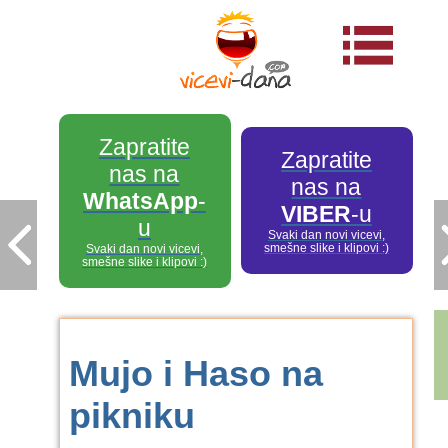
Zapratite
Zapratite
nas na
nas na
WhatsApp
-
VIBER
-u
u
Svaki dan novi vicevi,
smešne slike i klipovi :)
Svaki dan novi vicevi,
smešne slike i klipovi :)
Mujo i Haso na
pikniku