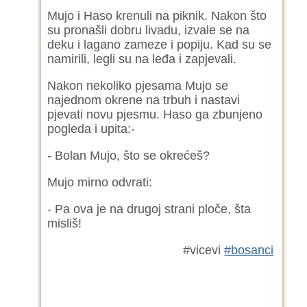
Mujo i Haso krenuli na piknik. Nakon što
su pronašli dobru livadu, izvale se na
deku i lagano zameze i popiju. Kad su se
namirili, legli su na leđa i zapjevali.
Nakon nekoliko pjesama Mujo se
najednom okrene na trbuh i nastavi
pjevati novu pjesmu. Haso ga zbunjeno
pogleda i upita:-
- Bolan Mujo, što se okrećeš?
Mujo mirno odvrati:
- Pa ova je na drugoj strani ploče, šta
misliš!
#vicevi
#bosanci