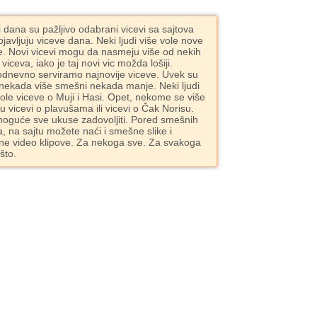
i dana su pažljivo odabrani vicevi sa sajtova
bjavljuju viceve dana. Neki ljudi više vole nove
e. Novi vicevi mogu da nasmeju više od nekih
 viceva, iako je taj novi vic možda lošiji.
dnevno serviramo najnovije viceve. Uvek su
 nekada više smešni nekada manje. Neki ljudi
vole viceve o Muji i Hasi. Opet, nekome se više
ju vicevi o plavušama ili vicevi o Čak Norisu.
moguće sve ukuse zadovoljiti. Pored smešnih
a, na sajtu možete naći i smešne slike i
e video klipove. Za nekoga sve. Za svakoga
što.