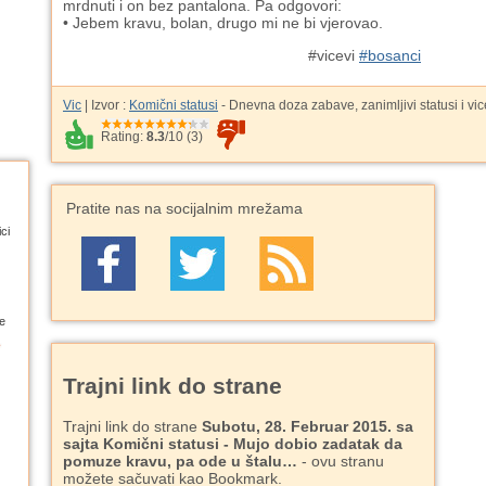
mrdnuti i on bez pantalona. Pa odgovori:
• Jebem kravu, bolan, drugo mi ne bi vjerovao.
#vicevi
#bosanci
Vic
| Izvor :
Komični statusi
- Dnevna doza zabave, zanimljivi statusi i vic
Rating:
8.3
/
10
(
3
)
Pratite nas na socijalnim mrežama
ci
e
Trajni link do strane
Trajni link do strane
Subotu, 28. Februar 2015. sa
sajta Komični statusi - Mujo dobio zadatak da
pomuze kravu, pa ode u štalu…
- ovu stranu
možete sačuvati kao Bookmark.