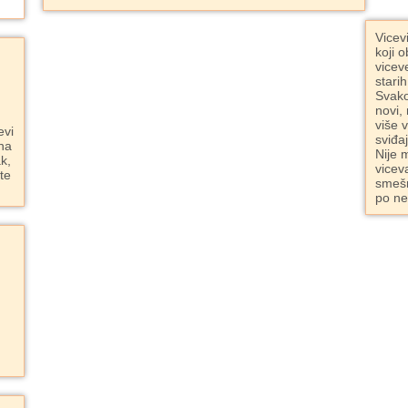
Vicev
koji o
vicev
starih
Svako
novi,
više 
evi
sviđa
ana
Nije 
k,
vicev
ite
smešn
po ne