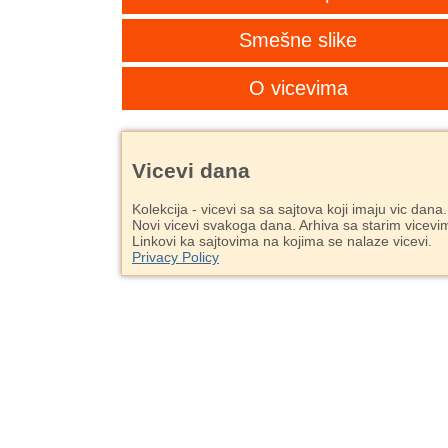
Smešne slike
O vicevima
Vicevi dana
Kolekcija - vicevi sa sa sajtova koji imaju vic dana.
Novi vicevi svakoga dana. Arhiva sa starim vicevi
Linkovi ka sajtovima na kojima se nalaze vicevi.
Privacy Policy