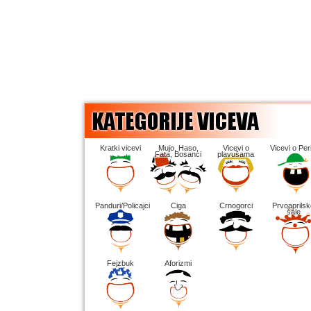
Kratki vicevi
Mujo, Haso,
Vicevi o
Vicevi o Peri
Fata, Bosanci
plavušama
Panduri/Policajci
Ciga
Crnogorci
Prvoaprilsk
šale
Fejzbuk
Aforizmi