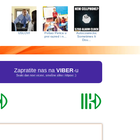
USLOVI
Pošao Perica u
Autocowrecks:
prvi razred i n...
Sometimes It
Dou...
Zapratite nas na
VIBER
-u
Svaki dan novi vicevi, smešne slike i klipovi :)