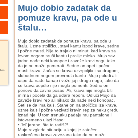
Mujo dobio zadatak da
pomuze kravu, pa ode u
štalu…
Mujo dobio zadatak da pomuze kravu, pa ode u
štalu. Uzme stoličicu, stavi kantu ispod krave, sedne
i počne musti. Nije to trajalo ni minut, kad krava sa
levom nogom sruši kantu i prolije mleko. Mujo sav
jadan nađe neki konopac i zaveže kravi nogu tako
da je ne može pomerati. Sedne on opet i počne
ma.
musti kravu. Začas se krava uzvrpoljila i sa drugom,
slobodnom nogom prevrnula kantu. Mujo poludi ali
uspe da nađe kanap i veže joj i drugu nogu, tako da
se krava uopšte nije mogla pomeriti. Sedne on
ponovo da završi posao. Ali, krava nije mogla biti
mirna i počela da ga udara repom. Odluči Mujo da
zaveže kravi rep ali nikako da nađe neki konopac.
Seti se da ima kaiš. Stane on na stoličicu iza krave,
uzme kaiš i počne vezivati kravin rep za neku gredu
iznad nje. U tom trenutku padaju mu pantalone i
istovremeno ulazi Haso:
• Jel’ jarane, šta to radiš?!
Mujo razgleda situaciju u kojoj je zatečen –
raskrečena krava zavezana tako da ne može