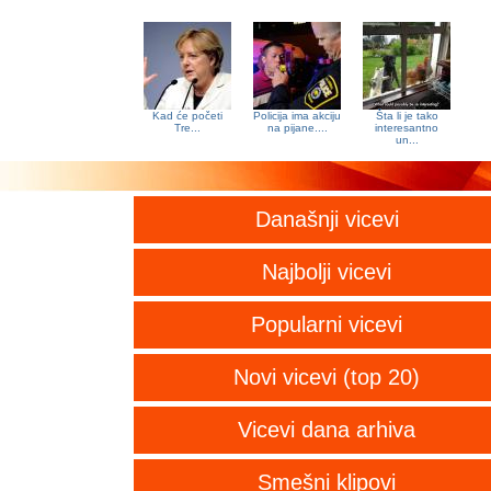
Kad će početi
Policija ima akciju
Šta li je tako
Tre...
na pijane....
interesantno
un...
Današnji vicevi
Najbolji vicevi
Popularni vicevi
Novi vicevi (top 20)
Vicevi dana arhiva
Smešni klipovi