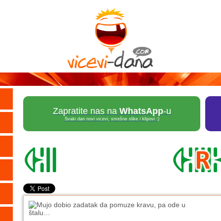
Zapratite nas na
WhatsApp
-u
Svaki dan novi vicevi, smešne slike i klipovi :)