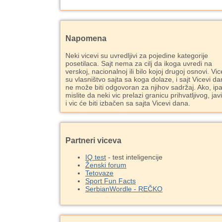
Napomena
Neki vicevi su uvredljivi za pojedine kategorije
posetilaca. Sajt nema za cilj da ikoga uvredi na
verskoj, nacionalnoj ili bilo kojoj drugoj osnovi. Vic
su vlasništvo sajta sa koga dolaze, i sajt Vicevi d
ne može biti odgovoran za njihov sadržaj. Ako, ipa
mislite da neki vic prelazi granicu prihvatljivog, jav
i vic će biti izbačen sa sajta Vicevi dana.
Partneri viceva
IQ test
- test inteligencije
Ženski forum
Tetovaze
Sport Fun Facts
SerbianWordle - REČKO