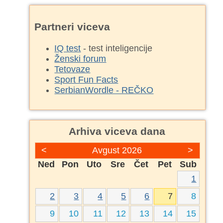
Partneri viceva
IQ test
- test inteligencije
Ženski forum
Tetovaze
Sport Fun Facts
SerbianWordle - REČKO
Arhiva viceva dana
<
Avgust 2026
>
Ned
Pon
Uto
Sre
Čet
Pet
Sub
1
2
3
4
5
6
7
8
9
10
11
12
13
14
15