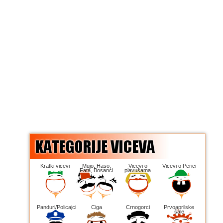
Kratki vicevi
Mujo, Haso,
Vicevi o
Vicevi o Perici
Fata, Bosanci
plavušama
Panduri/Policajci
Ciga
Crnogorci
Prvoaprilske
šale