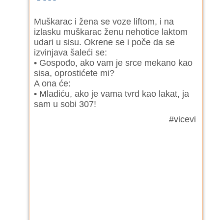
Muškarac i žena se voze liftom, i na
izlasku muškarac ženu nehotice laktom
udari u sisu. Okrene se i poče da se
izvinjava šaleći se:
• Gospođo, ako vam je srce mekano kao
sisa, oprostićete mi?
A ona će:
• Mladiću, ako je vama tvrd kao lakat, ja
sam u sobi 307!
#vicevi