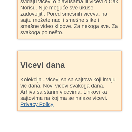
sviđaju vicevi o plavušama ili vicevi o Čak
Norisu. Nije moguće sve ukuse
zadovoljiti. Pored smešnih viceva, na
sajtu možete naći i smešne slike i
smešne video klipove. Za nekoga sve. Za
svakoga po nešto.
Vicevi dana
Kolekcija - vicevi sa sa sajtova koji imaju
vic dana. Novi vicevi svakoga dana.
Arhiva sa starim vicevima. Linkovi ka
sajtovima na kojima se nalaze vicevi.
Privacy Policy