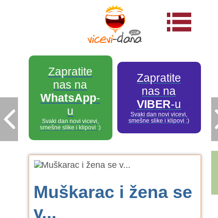
Zapratite
Zapratite
nas na
nas na
WhatsApp
-
VIBER
-u
u
Svaki dan novi vicevi,
smešne slike i klipovi :)
Svaki dan novi vicevi,
smešne slike i klipovi :)
Muškarac i žena se
v...