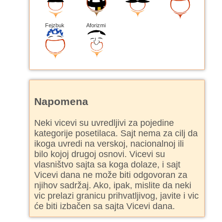
Fejzbuk
Aforizmi
Napomena
Neki vicevi su uvredljivi za pojedine
kategorije posetilaca. Sajt nema za cilj da
ikoga uvredi na verskoj, nacionalnoj ili
bilo kojoj drugoj osnovi. Vicevi su
vlasništvo sajta sa koga dolaze, i sajt
Vicevi dana ne može biti odgovoran za
njihov sadržaj. Ako, ipak, mislite da neki
vic prelazi granicu prihvatljivog, javite i vic
će biti izbačen sa sajta Vicevi dana.