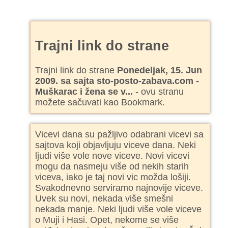
Trajni link do strane
Trajni link do strane
Ponedeljak, 15. Jun
2009. sa sajta sto-posto-zabava.com -
Muškarac i žena se v...
- ovu stranu
možete sačuvati kao Bookmark.
Vicevi dana su pažljivo odabrani vicevi sa
sajtova koji objavljuju viceve dana. Neki
ljudi više vole nove viceve. Novi vicevi
mogu da nasmeju više od nekih starih
viceva, iako je taj novi vic možda lošiji.
Svakodnevno serviramo najnovije viceve.
Uvek su novi, nekada više smešni
nekada manje. Neki ljudi više vole viceve
o Muji i Hasi. Opet, nekome se više