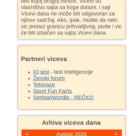
bilo kojoj drugoj osnovi. Vicevi su
vlasništvo sajta sa koga dolaze, i sajt
Vicevi dana ne može biti odgovoran za
njihov sadržaj. Ako, ipak, mislite da neki
vic prelazi granicu prihvatljivog, javite i vic
će biti izbačen sa sajta Vicevi dana.
Partneri viceva
IQ test
- test inteligencije
Ženski forum
Tetovaze
Sport Fun Facts
SerbianWordle - REČKO
Arhiva viceva dana
<
Avgust 2026
>