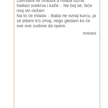
Završava se svadba a mlada tužna.
Nailazi svekrva i kaže: - Ne boj se, biće
moj sin nežan!
Na to će mlada: - Baba ne sviraj kurcu, ja
se jebem k'o zmaj, nego gledam ko će
sve ove sudove da opere.
#vicevi