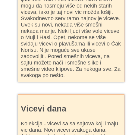
mogu da nasmeju više od nekih starih
viceva, iako je taj novi vic možda lošiji.
Svakodnevno serviramo najnovije viceve.
Uvek su novi, nekada više smešni
nekada manje. Neki ljudi više vole viceve
o Muji i Hasi. Opet, nekome se više
sviđaju vicevi o plavušama ili vicevi o Čak
Norisu. Nije moguće sve ukuse
zadovoljiti. Pored smešnih viceva, na
sajtu možete naći i smešne slike i
smešne video klipove. Za nekoga sve. Za
svakoga po nešto.
Vicevi dana
Kolekcija - vicevi sa sa sajtova koji imaju
vic dana. Novi vicevi svakoga dana.