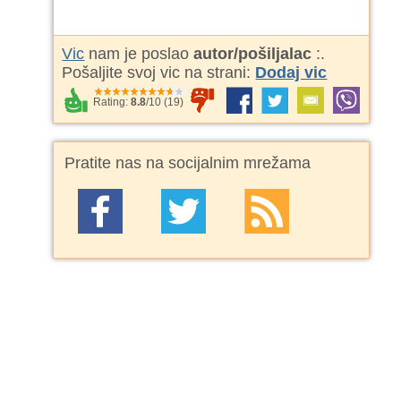
Vic
nam je poslao
autor/pošiljalac
:
.
Pošaljite svoj vic na strani:
Dodaj vic
Rating:
8.8
/
10
(
19
)
Pratite nas na socijalnim mrežama