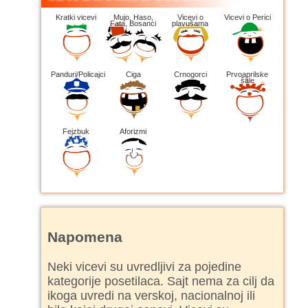
Kratki vicevi
Mujo, Haso,
Vicevi o
Vicevi o Perici
Fata, Bosanci
plavušama
Panduri/Policajci
Ciga
Crnogorci
Prvoaprilske
šale
Fejzbuk
Aforizmi
Napomena
Neki vicevi su uvredljivi za pojedine
kategorije posetilaca. Sajt nema za cilj da
ikoga uvredi na verskoj, nacionalnoj ili