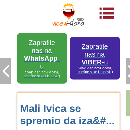
Zapratite
Zapratite
nas na
nas na
WhatsApp
-
VIBER
-u
u
Svaki dan novi vicevi,
smešne slike i klipovi :)
Svaki dan novi vicevi,
smešne slike i klipovi :)
Mali Ivica se
spremio da iza&#...