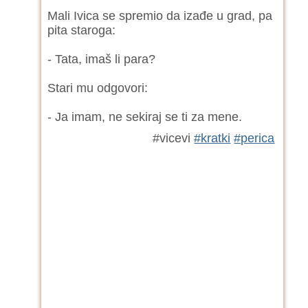
Mali Ivica se spremio da izađe u grad, pa
pita staroga:
- Tata, imaš li para?
Stari mu odgovori:
- Ja imam, ne sekiraj se ti za mene.
#vicevi
#kratki
#perica