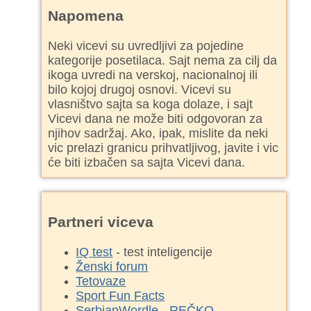
Napomena
Neki vicevi su uvredljivi za pojedine
kategorije posetilaca. Sajt nema za cilj da
ikoga uvredi na verskoj, nacionalnoj ili
bilo kojoj drugoj osnovi. Vicevi su
vlasništvo sajta sa koga dolaze, i sajt
Vicevi dana ne može biti odgovoran za
njihov sadržaj. Ako, ipak, mislite da neki
vic prelazi granicu prihvatljivog, javite i vic
će biti izbačen sa sajta Vicevi dana.
Partneri viceva
IQ test
- test inteligencije
Ženski forum
Tetovaze
Sport Fun Facts
SerbianWordle - REČKO