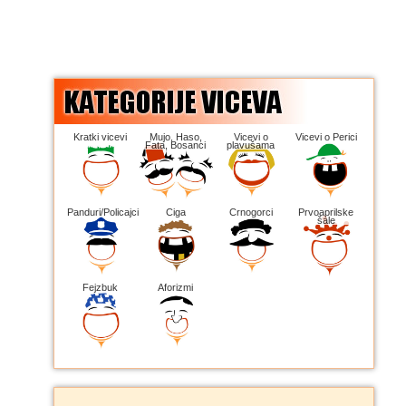
Kratki vicevi
Mujo, Haso,
Vicevi o
Vicevi o Perici
Fata, Bosanci
plavušama
Panduri/Policajci
Ciga
Crnogorci
Prvoaprilske
šale
Fejzbuk
Aforizmi