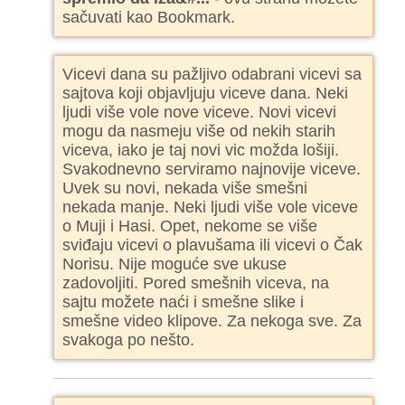
sačuvati kao Bookmark.
Vicevi dana su pažljivo odabrani vicevi sa
sajtova koji objavljuju viceve dana. Neki
ljudi više vole nove viceve. Novi vicevi
mogu da nasmeju više od nekih starih
viceva, iako je taj novi vic možda lošiji.
Svakodnevno serviramo najnovije viceve.
Uvek su novi, nekada više smešni
nekada manje. Neki ljudi više vole viceve
o Muji i Hasi. Opet, nekome se više
sviđaju vicevi o plavušama ili vicevi o Čak
Norisu. Nije moguće sve ukuse
zadovoljiti. Pored smešnih viceva, na
sajtu možete naći i smešne slike i
smešne video klipove. Za nekoga sve. Za
svakoga po nešto.