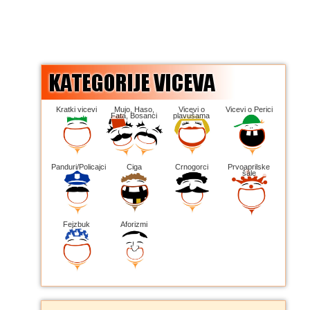
Kratki vicevi
Mujo, Haso,
Vicevi o
Vicevi o Perici
Fata, Bosanci
plavušama
Panduri/Policajci
Ciga
Crnogorci
Prvoaprilske
šale
Fejzbuk
Aforizmi