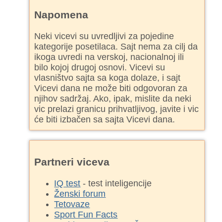
Napomena
Neki vicevi su uvredljivi za pojedine
kategorije posetilaca. Sajt nema za cilj da
ikoga uvredi na verskoj, nacionalnoj ili
bilo kojoj drugoj osnovi. Vicevi su
vlasništvo sajta sa koga dolaze, i sajt
Vicevi dana ne može biti odgovoran za
njihov sadržaj. Ako, ipak, mislite da neki
vic prelazi granicu prihvatljivog, javite i vic
će biti izbačen sa sajta Vicevi dana.
Partneri viceva
IQ test
- test inteligencije
Ženski forum
Tetovaze
Sport Fun Facts