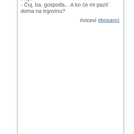
- Čuj, ba, gospođa... A ko će mi pazit`
doma na trgovinu?
#vicevi
#bosanci