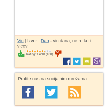
Vic
| Izvor :
Dan
- vic dana, ne retko i
vicevi
Rating:
7.4
/
10
(
108
)
Pratite nas na socijalnim mrežama