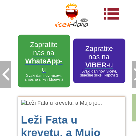
Zapratite
Zapratite
nas na
nas na
WhatsApp
-
VIBER
-u
u
Svaki dan novi vicevi,
smešne slike i klipovi :)
Svaki dan novi vicevi,
smešne slike i klipovi :)
Leži Fata u
krevetu, a Mujo