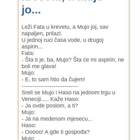
jo...
Leži Fata u krevetu, a Mujo joj, sav
napaljen, prilazi.
U jednoj ruci časa vode, u drugoj
aspirin...
Fata:
- Šta ti je, ba, Mujo? Šta će mi aspirin, ne
boli me glava!
Mujo:
- E, to sam htio da čujem!
------------------------------
Sreli se Mujo i Haso na jednom trgu u
Veneciji..... Kaže Haso:
- Ja ovde poslom, a ti?
Mujo:
- Ja na medenom mjesecu...
Haso:
- Ooooo! A gde ti gospođa?
Mujo: