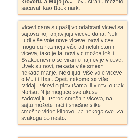
krevetu, a Mujo jo...
- ovu stranu možete
sačuvati kao Bookmark.
Vicevi dana su pažljivo odabrani vicevi sa
sajtova koji objavljuju viceve dana. Neki
ljudi više vole nove viceve. Novi vicevi
mogu da nasmeju više od nekih starih
viceva, iako je taj novi vic možda lošiji.
Svakodnevno serviramo najnovije viceve.
Uvek su novi, nekada više smešni
nekada manje. Neki ljudi više vole viceve
o Muji i Hasi. Opet, nekome se više
sviđaju vicevi o plavušama ili vicevi o Čak
Norisu. Nije moguće sve ukuse
zadovoljiti. Pored smešnih viceva, na
sajtu možete naći i smešne slike i
smešne video klipove. Za nekoga sve. Za
svakoga po nešto.